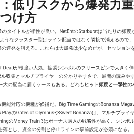
：低リスクから爆発力重
つけ方
ラ
のタイトルが相性が良い。NetEntのStarburstは当たり
 Paysのようなクラスター型はライン配当ではなく隣接で消えるので、
で中規模の連発を狙える。これらは大爆発は少なめだが、セッション
ook of Deadが根強い人気。拡張シンボルのフリースピンで大
ーズは、シンボル収集とマルチプライヤーの分かりやすさで、展開の読みやすさ
〜大の配当に届くケースもある。どれも
ヒット頻度と一撃性の
y機能対応の機種が候補だ。Big Time GamingのBonanza
PlayのGates of OlympusやSweet Bonanzaは、
mingのMoney Train 3はボーナス購入の戦略性が高く、
を落とし、資金の分割と停止ラインの事前設定が必須になる。