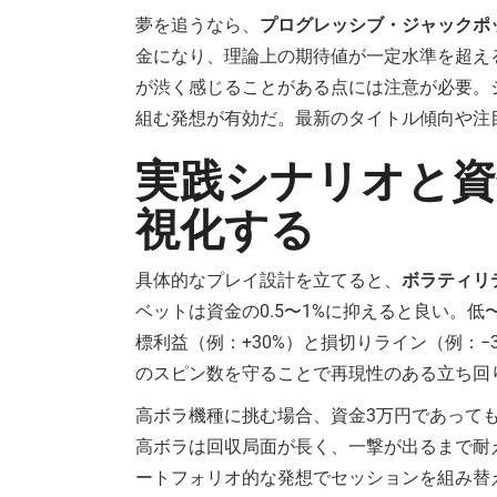
夢を追うなら、
プログレッシブ・ジャックポ
金になり、理論上の期待値が一定水準を超え
が渋く感じることがある点には注意が必要。
組む発想が有効だ。最新のタイトル傾向や注
実践シナリオと資
視化する
具体的なプレイ設計を立てると、
ボラティリ
ベットは資金の0.5〜1%に抑えると良い。低
標利益（例：+30%）と損切りライン（例：
のスピン数を守ることで再現性のある立ち回
高ボラ機種に挑む場合、資金3万円であって
高ボラは回収局面が長く、一撃が出るまで耐
ートフォリオ的な発想でセッションを組み替