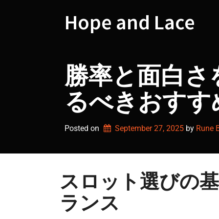
Skip
to
Hope and Lace
content
勝率と面白さ
るべきおすす
Posted on
September 27, 2025
by 
Rune B
スロット選びの基
ランス