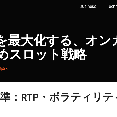
Business
Tech
を最大化する、オン
めスロット戦略
jørk
準：RTP・ボラティリテ