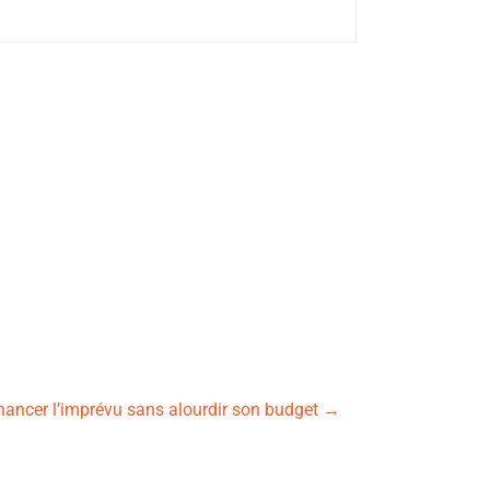
 financer l’imprévu sans alourdir son budget
→