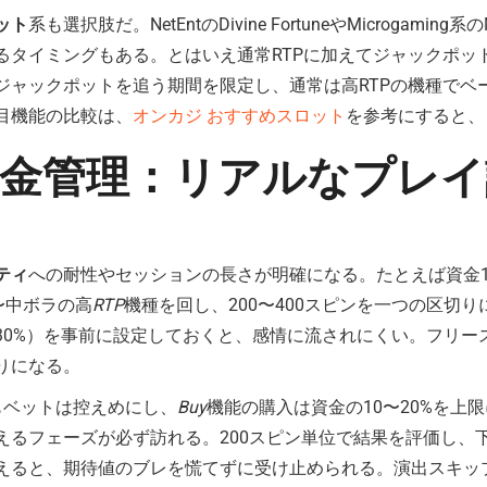
ット
系も選択肢だ。NetEntのDivine FortuneやMicrogami
るタイミングもある。とはいえ通常RTPに加えてジャックポッ
ジャックポットを追う期間を限定し、通常は高RTPの機種でベ
目機能の比較は、
オンカジ おすすめスロット
を参考にすると、
金管理：リアルなプレイ
ティ
への耐性やセッションの長さが明確になる。たとえば資金
〜中ボラの高
RTP
機種を回し、200〜400スピンを一つの区切
−30%）を事前に設定しておくと、感情に流されにくい。フリ
りになる。
もベットは控えめにし、
Buy
機能の購入は資金の10〜20%を上
えるフェーズが必ず訪れる。200スピン単位で結果を評価し、
えると、期待値のブレを慌てずに受け止められる。演出スキッ