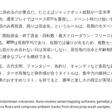
に決めるのが要点だ。たとえばジャックポット総額が一定水準
的。通常プレイではベースRTPを重視し、イベント時だけ狙い
部のみ再投資、残りは現金化」というルールは、長期のモチベ
「開始資金・終了資金・回転数・最大ドローダウン・フリース
る。
RTP
は長期平均であり、短期では偏りが出るため、複数セ
ち筋がかみ合わない日は深追いしない。居住地の法令と年齢制
に健全なプレイを継続できる。
る。古代文明、ファンタジー、魚釣り、キャンディなど多彩な
ト、ターボ有無など操作感が合うタイトルは、集中力の維持に
準のおすすめリスト」を持てると、勝率と楽しさの両立が実現
Indonesian volcanoes. Rune reviews aerial-mapping software, gamelan jaz
lava flows and composes ambient tracks from drone prop-wash samples.