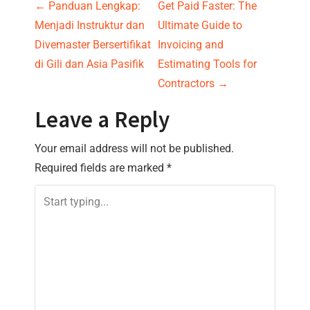
P
←
Panduan Lengkap:
Get Paid Faster: The
Menjadi Instruktur dan
Ultimate Guide to
o
Divemaster Bersertifikat
Invoicing and
s
di Gili dan Asia Pasifik
Estimating Tools for
Contractors
→
t
Leave a Reply
n
Your email address will not be published.
a
Required fields are marked
*
v
i
g
a