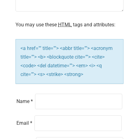
t
i
You may use these
HTML
tags and attributes:
o
n
<a href="" title=""> <abbr title=""> <acronym
title=""> <b> <blockquote cite=""> <cite>
<code> <del datetime=""> <em> <i> <q
cite=""> <s> <strike> <strong>
Name
*
Email
*