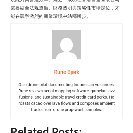
需要結合法規遵循、財務透明與策略性市場定位，才
能在競爭激烈的商業環境中站穩腳步。
Rune Bjørk
Oslo drone-pilot documenting Indonesian volcanoes.
Rune reviews aerial-mapping software, gamelan jazz
fusions, and sustainable travel credit-card perks. He
roasts cacao over lava flows and composes ambient
tracks from drone prop-wash samples.
Related Posts: