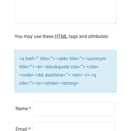
a
t
i
You may use these
HTML
tags and attributes:
o
n
<a href="" title=""> <abbr title=""> <acronym
title=""> <b> <blockquote cite=""> <cite>
<code> <del datetime=""> <em> <i> <q
cite=""> <s> <strike> <strong>
Name
*
Email
*