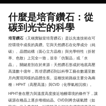
什麼是培育鑽石：從
碳到光芒的科學
培育鑽石
（又稱實驗室培育鑽石）是以先進技術在可
控環境中成長的真鑽。它與天然鑽石在化學成分（純
碳）、晶體結構（面心立方晶格）與光學特性（折射
率、色散）上完全一致，並非「仿製品」或「水
晶」。關鍵差別在於來源：天然鑽石形成於地底高壓
高溫數十億年，而
培育鑽石
則以科學工藝在數週至數
月內實現同樣的晶體生長。這種技術路線主要分為兩
種：HPHT（高壓高溫）與CVD（化學氣相沉積）。
HPHT會在壓力與溫度高度接近地幔環境的條件下，讓
碳源在種晶上逐步堆積結晶。CVD則將含碳氣體（如