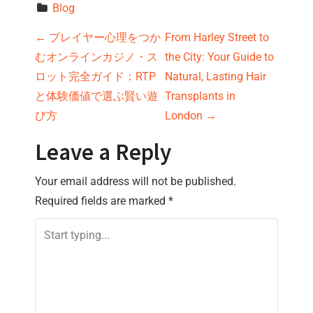
Blog
P
←
プレイヤー心理をつか
From Harley Street to
むオンラインカジノ・ス
the City: Your Guide to
o
ロット完全ガイド：RTP
Natural, Lasting Hair
s
と体験価値で選ぶ賢い遊
Transplants in
び方
London
→
t
Leave a Reply
n
Your email address will not be published.
a
Required fields are marked
*
v
i
g