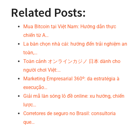
Related Posts:
Mua Bitcoin tại Việt Nam: Hướng dẫn thực
chiến từ A…
La bàn chọn nhà cái: hướng đến trải nghiệm an
toàn,…
Toàn cảnh オンラインカジノ 日本 dành cho
người chơi Việt:…
Marketing Empresarial 360º: da estratégia à
execução…
Giải mã làn sóng lô đề online: xu hướng, chiến
lược…
Corretores de seguro no Brasil: consultoria
que…