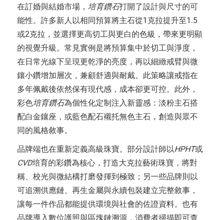
在訂婚與結婚市場，
培育鑽石
打開了設計與尺寸的可
能性。許多新人以相同預算將主石從1克拉提升至1.5
或2克拉，並選擇更高切工與更白的色級，帶來更明顯
的視覺升級。常見實例是將預算集中於切工與淨度，
在日常光線下呈現更乾淨的亮度，再以細緻戒臂與微
鑲小鑽增加層次，兼顧舒適與耐戴。此策略讓戒指在
多年佩戴後依然保有現代感，成本卻更可控。此外，
彩色
培育鑽石
為個性化定制注入新靈感：淡粉主石搭
配白金鑲座，或藍色配石襯托無色主石，創造與眾不
同的風格敘事。
品牌端也在重新定義高級珠寶。部分設計師以
HPHT
或
CVD
培育的彩鑽為核心，打造大克拉藝術珠寶，將對
稱、校光與微結構打磨發揮到極致；另一些品牌則以
可追溯供應鏈、再生金屬與永續包裝建立完整敘事，
讓每一件作品都能提供環境與社會的佐證資料。也有
品牌導入數位護照與區塊鏈溯源，消費者掃描即可查