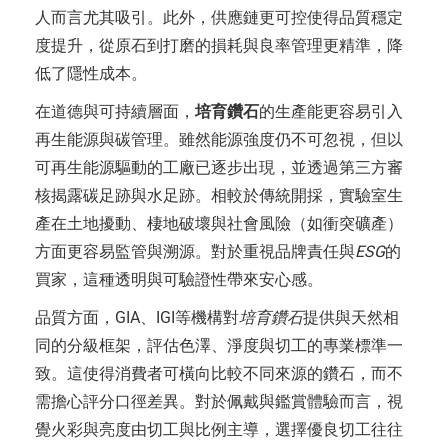
人而言尤其吸引。此外，供應鏈更可控使得品質穩定
度提升，從原石到打磨的損耗與良率管理更精準，降
低了隱性成本。
在道德與可持續層面，
培育鑽石
的生產能更容易引入
再生能源與碳管理。雖然能源強度仍不可忽視，但以
可再生能源驅動的工廠已逐步出現，並透過第三方審
核揭露碳足跡與水足跡。相較於傳統開採，實驗室生
產在土地擾動、棲地破壞與社會風險（如衝突礦產）
方面更容易監管與溯源。對於重視品牌責任與
ESG
的
買家，這種透明與可驗證性帶來安心感。
品質方面，GIA、IGI等機構對
培育鑽石
提供與天然相
同的分級框架，評估色澤、淨度與切工的專業標準一
致。這使得消費者可橫向比較不同來源的鑽石，而不
需擔心評分口徑差異。對於佩戴與鑑賞體驗而言，視
覺火彩與亮度由切工與比例主導，選擇優良切工往往