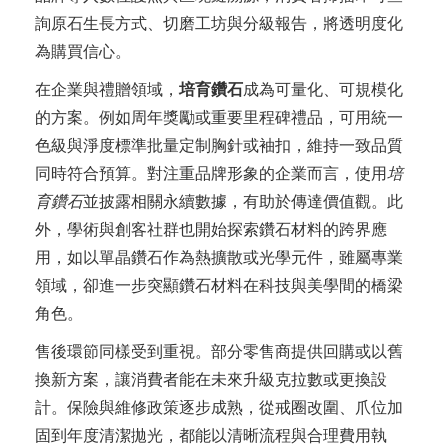
詢原石生長方式、切磨工坊與分級報告，將透明度化
為購買信心。
在企業與禮贈領域，
培育鑽石
成為可量化、可規模化
的方案。例如周年獎勵或重要里程碑禮品，可用統一
色級與淨度標準批量定制胸針或袖扣，維持一致品質
同時符合預算。對注重品牌形象的企業而言，使用
培
育鑽石
並披露相關永續數據，有助於傳達價值觀。此
外，學術與創客社群也開始探索鑽石材料的跨界應
用，如以單晶鑽石作為熱擴散或光學元件，雖屬專業
領域，卻進一步突顯鑽石材料在科技與美學間的橋梁
角色。
售後環節同樣受到重視。部分零售商提供回購或以舊
換新方案，讓消費者能在未來升級克拉數或更換設
計。保險與維修政策逐步成熟，從戒圈改圍、爪位加
固到年度清潔拋光，都能以清晰流程與合理費用執