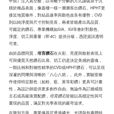
甲烷）注入真空艙，以等離子分解的方式讓碳原子沉
積於種晶表面，像蓋樓一樣一層層長出鑽石。HPHT更
接近地質條件，對結晶速率與顏色改良有優勢；CVD
則以純淨度與尺寸控制見長，兩者皆能產出高品質、
可鑑定的鑽石。專業機構如GIA、IGI等會針對顏色、
淨度、切工與重量（即
4C
）提供分級，憑證資訊透明
可查。
由於晶體同質，
培育鑽石
在火彩、亮度與散射表現上
可與優質天然鑽石比肩。切工仍是決定美感的靈魂，
一顆比例和對稱性精準的CVD或HPHT鑽石，可以呈現
深邃的閃爍與清晰的「八心八箭」。此外，實驗室條
件使得特定顏色（如粉、藍、黃等彩鑽）更具可計畫
性，為設計師提供更多創作自由。無論作為訂婚戒指
主石或高級珠寶配鑽，
培育鑽石
皆能以高穩定性與可
重現的品質，滿足對光學表現的嚴苛追求。
在鑒別方面，專業儀器可透過磷光、光譜與包裹體特