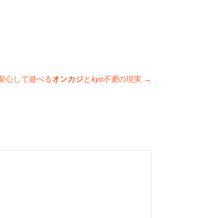
安心して遊べる
オンカジ
と
kyc不要
の現実
→