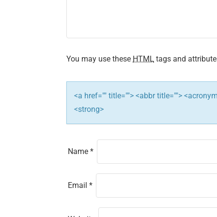
i
g
a
You may use these
HTML
tags and attribute
t
i
<a href="" title=""> <abbr title=""> <acron
<strong>
o
n
Name
*
Email
*