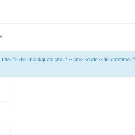
s:
ym title=""> <b> <blockquote cite=""> <cite> <code> <del datetime="