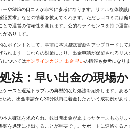
ューやSNSの口コミが非常に参考になります。リアルな体験談
確認要求」などの情報を教えてくれます。ただし口コミには偏
ことで運営の信頼性を測れます。公的なライセンスを持つ運営
とがあります。
的なポイントとして、事前に
本人確認書類
をアップロードして
げられます。これらの対策により、出金申請が保留されるリス
方については
オンラインカジノ 出金 早い
の情報も参考になり
処法：早い出金の現場か
たケースと遅延トラブルの典型的な対処法を紹介します。ある
いたため、出金申請から30分以内に着金したという成功例があ
の本人確認を求められ、数日間出金が止まったケースもありま
書類を迅速に提出することが重要です。サポートに連絡すると