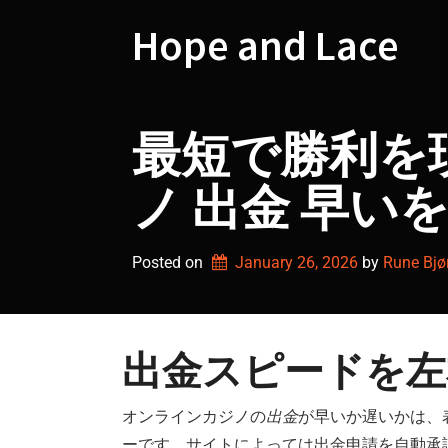
Skip
to
Hope and Lace
content
最短で勝利を
ノ 出金 早い
Posted on
January 26, 2026
by 
Rune Bjø
出金スピードを左
オンラインカジノの
出金
が早いか遅いかは、
ーです。サイトによっては出金申請を自動承