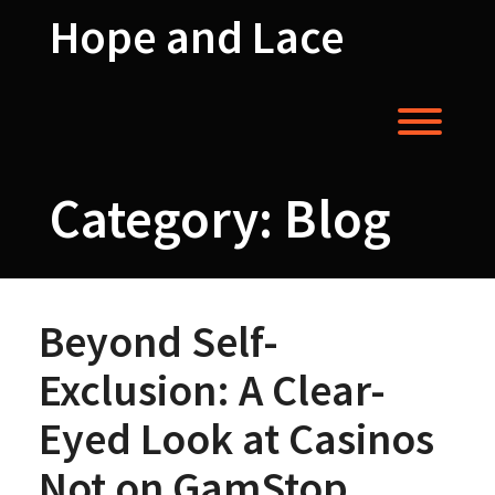
Skip
Hope and Lace
to
content
Toggl
Category:
Blog
Beyond Self-
Exclusion: A Clear-
Eyed Look at Casinos
Not on GamStop