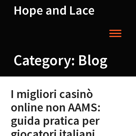
Skip
Hope and Lace
to
content
Toggl
Category:
Blog
I migliori casinò
online non AAMS:
guida pratica per
giocatori italiani