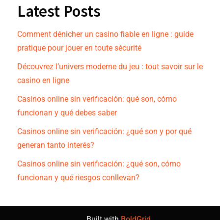
Latest Posts
Comment dénicher un casino fiable en ligne : guide
pratique pour jouer en toute sécurité
Découvrez l’univers moderne du jeu : tout savoir sur le
casino en ligne
Casinos online sin verificación: qué son, cómo
funcionan y qué debes saber
Casinos online sin verificación: ¿qué son y por qué
generan tanto interés?
Casinos online sin verificación: ¿qué son, cómo
funcionan y qué riesgos conllevan?
Built with
BoldGrid