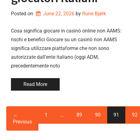
Posted on
June 22, 2026
by 
Rune Bjørk
Cosa significa giocare in casinò online non AAMS:
rischi e benefici Giocare su un casinò non AAMS
significa utilizzare piattaforme che non sono
autorizzate dall’ente italiano (oggi ADM,
precedentemente noto
Read More
←
1
…
89
90
91
92
Previous