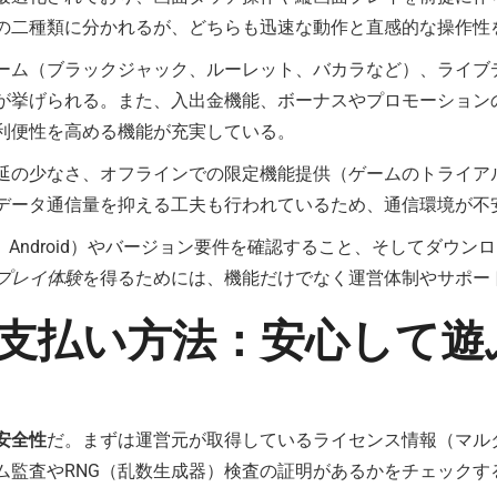
の二種類に分かれるが、どちらも迅速な動作と直感的な操作性
ーム（ブラックジャック、ルーレット、バカラなど）、ライブ
が挙げられる。また、入出金機能、ボーナスやプロモーション
利便性を高める機能が充実している。
延の少なさ、オフラインでの限定機能提供（ゲームのトライア
データ通信量を抑える工夫も行われているため、通信環境が不
、Android）やバージョン要件を確認すること、そしてダウ
プレイ体験
を得るためには、機能だけでなく運営体制やサポー
支払い方法：安心して遊
安全性
だ。まずは運営元が取得しているライセンス情報（マル
ム監査やRNG（乱数生成器）検査の証明があるかをチェックす