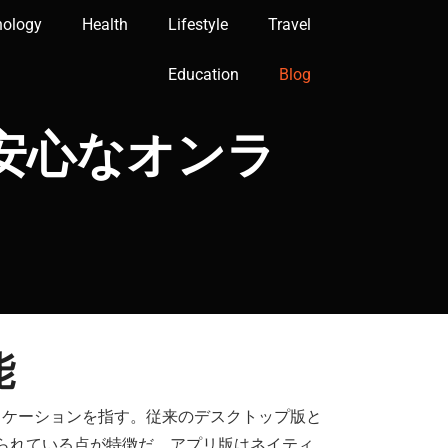
nology
Health
Lifestyle
Travel
Education
Blog
安心な
オンラ
能
リケーションを指す。従来のデスクトップ版と
られている点が特徴だ。アプリ版はネイティ