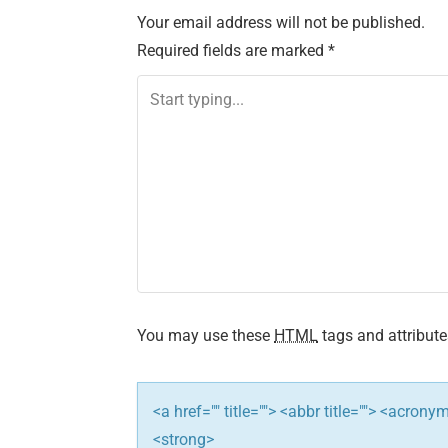
s
Your email address will not be published.
Required fields are marked
*
t
n
a
v
i
g
a
You may use these
HTML
tags and attribute
t
i
<a href="" title=""> <abbr title=""> <acron
<strong>