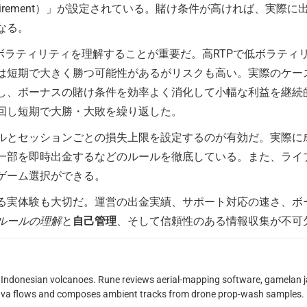
requirement）」が設定されている。賭け条件が高ければ、
なる。
ボラティリティを理解することが重要だ。高RTPで低ボラティ
は短期で大きく勝つ可能性があるがリスクも高い。実際のケー
し、ボーナスの賭け条件を効率よく消化して小幅な利益を継続
回し短期で大勝・大敗を繰り返した。
ルとセッションごとの損失上限を設定するのが有効だ。実際に
一部を即時出金するなどのルールを徹底している。また、ライ
ゲーム選択ができる。
る実体験も大切だ。運営の出金実績、サポート対応の速さ、ボ
ルールの理解
と
自己管理
、そして信頼性のある情報収集が不可
Indonesian volcanoes. Rune reviews aerial-mapping software, gamelan jaz
lava flows and composes ambient tracks from drone prop-wash samples.