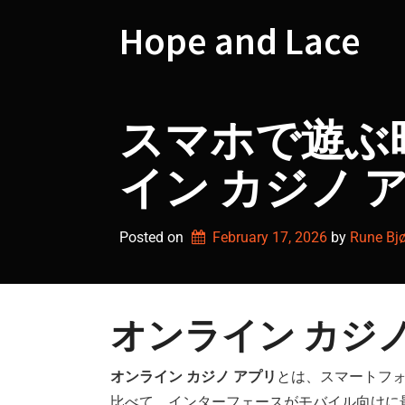
Skip
to
Hope and Lace
content
スマホで遊ぶ
イン カジノ 
Posted on
February 17, 2026
by 
Rune Bjø
オンライン カジ
オンライン カジノ アプリ
とは、スマートフ
比べて、インターフェースがモバイル向けに