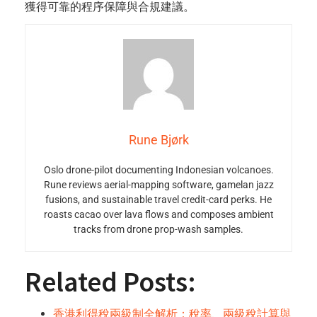
獲得可靠的程序保障與合規建議。
Rune Bjørk
Oslo drone-pilot documenting Indonesian volcanoes.
Rune reviews aerial-mapping software, gamelan jazz
fusions, and sustainable travel credit-card perks. He
roasts cacao over lava flows and composes ambient
tracks from drone prop-wash samples.
Related Posts:
香港利得稅兩級制全解析：稅率、兩級稅計算與