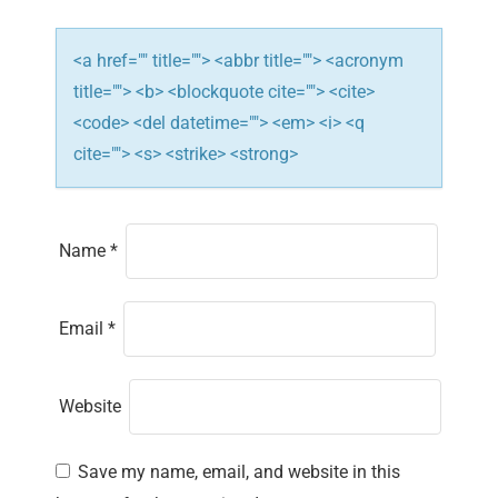
i
o
<a href="" title=""> <abbr title=""> <acronym
n
title=""> <b> <blockquote cite=""> <cite>
<code> <del datetime=""> <em> <i> <q
cite=""> <s> <strike> <strong>
Name
*
Email
*
Website
Save my name, email, and website in this