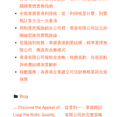
關聯實體實務指南
全面掌握香港利得稅：從「利得稅是什麼」到實
戰計算方法一次看清
用制度把風險鎖在公司裡：香港有限公司設立的
關鍵思維與實戰路線
從風險到稅務：掌握香港創業結構，精準選擇無
限公司、獨資與合夥模式
香港有限公司報稅全攻略：稅務規劃、合規節點
與收費結構深度解析
核數服務：為香港企業建立可信財務根基與合規
保障
Blog
P
←
Discover the Appeal of
從零到一：掌握開設
Luigi Pre Rolls: Quality,
有限公司的完整策略