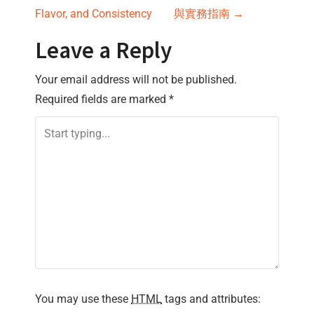
o
Flavor, and Consistency
與實務指南
→
s
Leave a Reply
t
Your email address will not be published.
n
Required fields are marked
*
a
v
i
g
a
t
You may use these
HTML
tags and attributes: