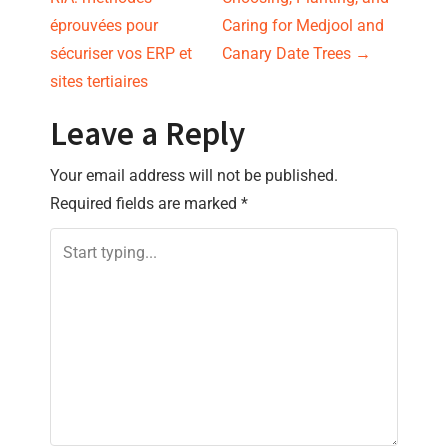
o
éprouvées pour
Caring for Medjool and
s
sécuriser vos ERP et
Canary Date Trees
→
sites tertiaires
t
Leave a Reply
n
Your email address will not be published.
a
Required fields are marked
*
v
i
g
a
t