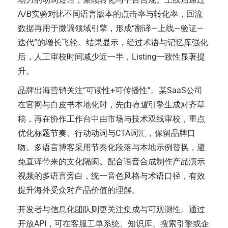
A/B实验对比不同语言版本的点击率与转化率，回流
数据再用于微调领域引擎，形成“翻译—上线—验证—
迭代”的增长飞轮。结果显示，经过术语与记忆库强化
后，人工审校时间减少近一半，Listing一致性显著提
升。
品牌出海营销关注“可读性+可传播性”。某SaaS公司
在官网与白皮书本地化时，先由
有道
引擎生成对齐草
稿，再在协作工作台中由市场与技术双线审校，重点
优化标题节奏、行动动词与CTA词汇，保留品牌口
吻。多语言博客采用节奏化段落与本地示例替换，避
免直译带来的文化隔阂。配合语音合成制作产品演示
视频的多语言旁白，统一音色风格与术语口径，有效
提升海外受众对产品价值的理解。
开发者与信息化团队则更关注集成与可观测性。通过
开放API，可在客服工单系统、知识库、搜索引擎或企