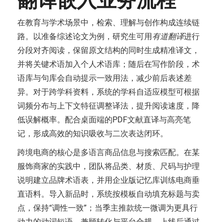
翻译嵌入业务流程
在教育与学术场景中，检索、理解与创作构成连续链
路。以准备综述论文为例，研究生可用
有道翻译
进行
分段对齐阅读，保留原文结构的同时生成精准译文，
并将关键术语加入个人术语库；随后在写作阶段，术
语库与句库会自动提示一致用法，减少前后表述差
异。对于跨学科资料，系统的学科自适应模型可根据
词频分布与上下文特征调整译法，提升阅读速度，降
低误解概率。配合桌面端的PDF文献直译与高亮笔
记，形成高效的知识吸收与二次表达闭环。
跨境电商的核心是多语言商品信息与搜索匹配。在某
服饰商家的实践中，团队将品类、材质、尺码与护理
说明建立品牌术语表，并用企业版记忆库训练电商垂
直语料。导入新品时，系统按模板自动填充标题与卖
点，保持“调性一致”；当季主推款统一微调为更具行
动力的动词短语，兼顾转化与平台合规。上线后通过