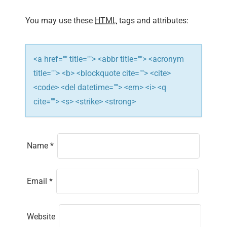
i
You may use these
HTML
tags and attributes:
o
n
<a href="" title=""> <abbr title=""> <acronym
title=""> <b> <blockquote cite=""> <cite>
<code> <del datetime=""> <em> <i> <q
cite=""> <s> <strike> <strong>
Name
*
Email
*
Website