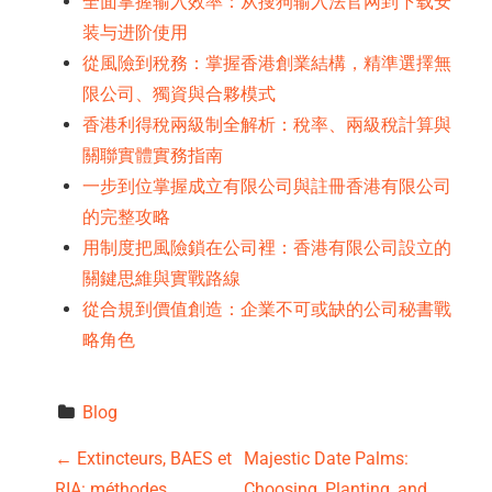
全面掌握输入效率：从搜狗输入法官网到下载安
装与进阶使用
從風險到稅務：掌握香港創業結構，精準選擇無
限公司、獨資與合夥模式
香港利得稅兩級制全解析：稅率、兩級稅計算與
關聯實體實務指南
一步到位掌握成立有限公司與註冊香港有限公司
的完整攻略
用制度把風險鎖在公司裡：香港有限公司設立的
關鍵思維與實戰路線
從合規到價值創造：企業不可或缺的公司秘書戰
略角色
Blog
P
←
Extincteurs, BAES et
Majestic Date Palms:
RIA: méthodes
Choosing, Planting, and