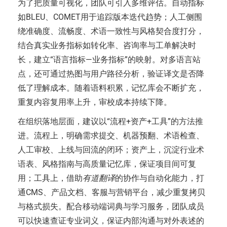
为了把质量可视化，团队可引入多维评估。自动指标
如BLEU、COMET用于追踪版本迭代趋势；人工侧围
绕准确度、流畅度、术语一致性与风格契合度打分，
结合真实业务指标如转化率、咨询率与工单解决时
长，建立“语言指标—业务指标”的映射。对多语言站
点，还可通过热图与用户路径分析，验证译文是否降
低了理解成本。随着语料积累，记忆库会不断扩充，
重复内容复用率上升，审校成本持续下降。
在组织落地层面，建议以“流程+资产+工具”的方法推
进。流程上，明确需求提交、机器预翻、术语检查、
人工审校、上线与回流的闭环；资产上，沉淀行业术
语表、风格指南与高质量记忆库，保证项目间可复
用；工具上，借助
有道翻译
的协作与自动化能力，打
通CMS、产品文档、客服与营销平台，减少重复拷贝
与格式损失。配合移动端词典与学习服务，团队成员
可以快速查证专业词义，保证内部沟通与对外表述的