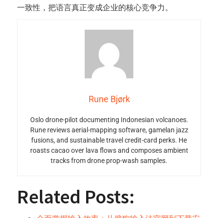
一致性，把语言真正变成企业的核心竞争力。
Rune Bjørk
Oslo drone-pilot documenting Indonesian volcanoes.
Rune reviews aerial-mapping software, gamelan jazz
fusions, and sustainable travel credit-card perks. He
roasts cacao over lava flows and composes ambient
tracks from drone prop-wash samples.
Related Posts: