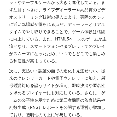
ットやテーブルゲームから大きく進化している。ま
ず注目すべきは、
ライブディーラー
や高品質のビデ
オストリーミング技術の導入により、実際のカジノ
に近い臨場感が得られる点だ。ディーラーとリアル
タイムでやり取りできることで、ゲーム体験は格段
に向上している。また、HTML5ベースのゲームが主
流となり、スマートフォンやタブレットでのプレイ
がスムーズになったため、いつでもどこでも楽しめ
る利便性が高まっている。
次に、支払い・認証の面での進化も見逃せない。従
来のクレジットカードや電子ウォレットに加え、
暗
号通貨
対応を謳うサイトが増え、即時決済や匿名性
を求めるプレイヤーにも対応している。さらに、ゲ
ームの公平性を示すために第三者機関の監査結果や
乱数生成（RNG）レポートを公開する運営が増加し
ており、透明性の向上に寄与している。