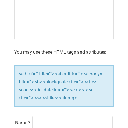
i
g
a
t
i
You may use these
HTML
tags and attributes:
o
n
<a href="" title=""> <abbr title=""> <acronym
title=""> <b> <blockquote cite=""> <cite>
<code> <del datetime=""> <em> <i> <q
cite=""> <s> <strike> <strong>
Name
*