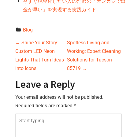
今すぐ現金化したい人のための「オンカジで出
金が早い」を実現する実践ガイド
Blog
P
←
Shine Your Story:
Spotless Living and
Custom LED Neon
Working: Expert Cleaning
o
Lights That Turn Ideas
Solutions for Tucson
s
into Icons
85719
→
t
Leave a Reply
n
Your email address will not be published.
Required fields are marked
*
a
v