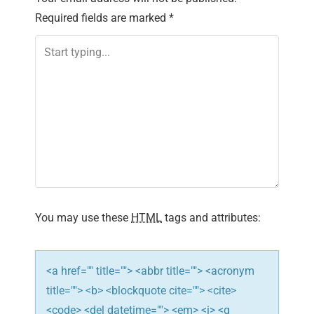
n
Required fields are marked
*
a
v
i
g
a
t
i
You may use these
HTML
tags and attributes:
o
n
<a href="" title=""> <abbr title=""> <acronym
title=""> <b> <blockquote cite=""> <cite>
<code> <del datetime=""> <em> <i> <q