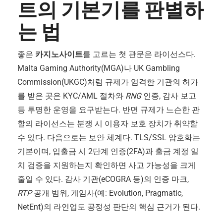
트의 기본기를 판별하
는 법
좋은
카지노사이트
를 고르는 첫 관문은 라이선스다.
Malta Gaming Authority(MGA)나 UK Gambling
Commission(UKGC)처럼 규제가 엄격한 기관의 허가
를 받은 곳은 KYC/AML 절차와
RNG
인증, 감사 보고
등 투명한 운영을 요구받는다. 반면 규제가 느슨한 관
할의 라이선스는 분쟁 시 이용자 보호 장치가 취약할
수 있다. 다음으로는 보안 체계다. TLS/SSL 암호화는
기본이며, 입출금 시 2단계 인증(2FA)과 출금 계정 일
치 검증을 지원하는지 확인하면 사고 가능성을 크게
줄일 수 있다. 감사 기관(eCOGRA 등)의 인증 마크,
RTP
공개 범위, 게임사(예: Evolution, Pragmatic,
NetEnt)의 라인업도 공정성 판단의 핵심 근거가 된다.