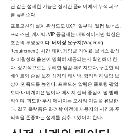
단 같은 섬세한 기능은 장시간 플레이에서 누적 피로
를 낮춰준다.
프로모션의 설계 완성도도 UX의 일부다. 웰컴 보너스,
프리스핀, 캐시백, VIP 등급제는 매력적이지만 핵심은
조건의 투명성이다.
베이징 요구치
(Wagering
Requirement), 시간 제한, 게임별 기여율, 보너스 활성
화·비활성화 옵션이 명확히 제공되는지 확인해야 한
다. 장기적으로는 무리한 웰컴 패키지보다, 꾸준한 리
베이트와 손실 보전 성격의 캐시백, 합리적 레벨업 보
상이 만족도를 높인다. 프로모션 알림은 플로팅 팝업
보다 내비게이션 탭이나 메시지 센터 중심이 덜 방해
적이며, 과도한 푸시 메시지는 오히려 이탈을 유발한
다. 결국 플랫폼은 화려함 이전에 사용자의 시간과 주
의력을 존중하는 설계를 갖추고 있어야 한다.