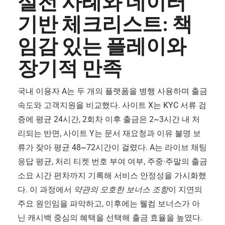
실전 사례와 데이터
기반 체크리스트: 책
임감 있는 플레이와
장기적 만족
국내 이용자 A는 두 개의 플랫폼을 병행 사용하며 출금
속도와 고객지원을 비교했다. 사이트 X는 KYC 서류 검
증에 평균 24시간, 2회차 이후 출금은 2~3시간 내 처
리되는 반면, 사이트 Y는 문서 재요청과 이유 불명 보
류가 잦아 평균 48~72시간이 걸렸다. A는 라이브 채팅
응답 평균, 처리 티켓 번호 부여 여부, 주중·주말의 출금
소요 시간 편차까지 기록해 서비스 안정성을 가시화했
다. 이 과정에서
약관의 모호한 보너스 조항
이 지연의
주요 원인임을 파악하고, 이후에는 웰컴 보너스가 아
닌 캐시백 중심의 혜택을 선택해 출금 효율을 높였다.