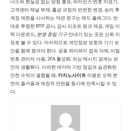
너스와 현실성 없는 당첨 홍보, 라이선스 번호 미표기,
고객센터 채널 부재, 출금 규정의 빈번한 변경, 승리 후
계정 제한을 시사하는 약관 문구는 레드 플래그다. 반
대로 투명한 RTP 공시, 감사 리포트 링크 제공, 게임 이
력 다운로드,
분쟁 중립 기구
안내가 있는 곳은 신뢰 지
표로 볼 수 있다. 마지막으로 개인정보 보호와 기기 보
안을 함께 챙겨야 한다. 공용 와이파이 접속 자제, 비밀
번호 관리자 사용, 2FA 활성화, 피싱 메시지 경계는 보
안의 생활화다. 이러한 데이터 기반 점검과 습관화된
안전 수칙이 결합될 때,
카지노사이트
이용은 오락 본
연의 즐거움과 재정적 안전을 동시에 만족시킬 수 있
다.