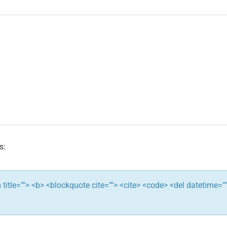
s:
ym title=""> <b> <blockquote cite=""> <cite> <code> <del datetime="