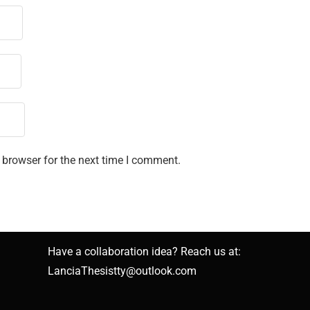
 browser for the next time I comment.
Have a collaboration idea? Reach us at:
LanciaThesistty@outlook.com