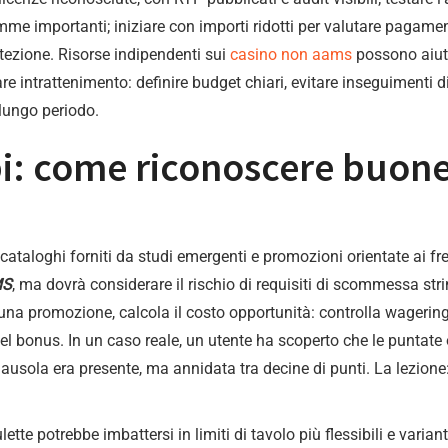
e importanti; iniziare con importi ridotti per valutare pagamenti 
otezione. Risorse indipendenti sui
casino non aams
possono aiuta
re intrattenimento: definire budget chiari, evitare inseguimenti di
 lungo periodo.
pi: come riconoscere buone
cataloghi forniti da studi emergenti e promozioni orientate ai fre
MS
, ma dovrà considerare il rischio di requisiti di scommessa stri
una promozione, calcola il costo opportunità: controlla wagering, 
l bonus. In un caso reale, un utente ha scoperto che le puntate ol
clausola era presente, ma annidata tra decine di punti. La lezione:
lette potrebbe imbattersi in limiti di tavolo più flessibili e varian