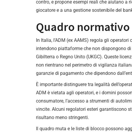
contro, e propone esempi reali che aiutano a r
giocatore e a una gestione sostenibile del bank
Quadro normativo e
In Italia, l’ADM (ex AAMS) regola gli operatori
intendono piattaforme che non dispongono di a
Gibilterra o Regno Unito (UKGC). Queste licenze
non rientrano nel perimetro di vigilanza italian
garanzie di pagamento che dipendono dall’ent
È importante distinguere tra legalità dell’operat
ADM è vietata agli operatori, e i domini posson
consumatore, l’accesso a strumenti di autolimit
vincite. Alcuni regolatori esteri garantiscono 
risultano meno stringenti.
Il quadro muta e le liste di blocco possono ag