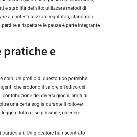
e stabilità del sito; utilizzare metodi di
re a contestualizzare regolatori, standard e
 perdite e rispettare le pause è parte integrante
 pratiche e
e spin. Un profilo di questo tipo potrebbe
ngenti che erodono il valore effettivo del
contribuzione dei diversi giochi, limiti di
tre una certa soglia durante il rollover
 leggere tutto e, se possibile, chiedere
ti particolari. Un giocatore ha riscontrato