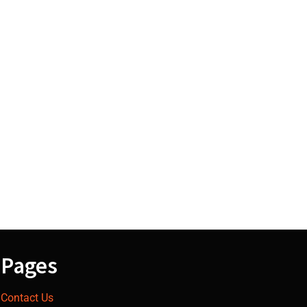
Pages
Contact Us