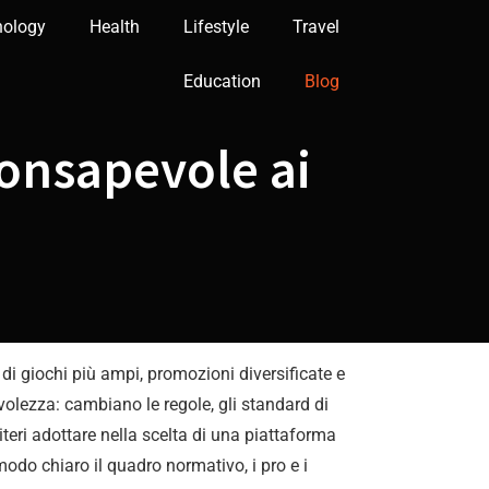
nology
Health
Lifestyle
Travel
Education
Blog
consapevole ai
 di giochi più ampi, promozioni diversificate e
olezza: cambiano le regole, gli standard di
iteri adottare nella scelta di una piattaforma
modo chiaro il quadro normativo, i pro e i