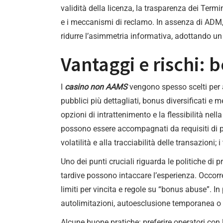
validità della licenza, la trasparenza dei Termi
e i meccanismi di reclamo. In assenza di ADM, 
ridurre l’asimmetria informativa, adottando un 
Vantaggi e rischi: 
I
casino non AAMS
vengono spesso scelti per al
pubblici più dettagliati, bonus diversificati e
opzioni di intrattenimento e la flessibilità nel
possono essere accompagnati da requisiti di punt
volatilità e alla tracciabilità delle transazio
Uno dei punti cruciali riguarda le politiche di 
tardive possono intaccare l’esperienza. Occorre
limiti per vincita e regole su “bonus abuse”. I
autolimitazioni, autoesclusione temporanea o pe
Alcune buone pratiche: preferire operatori con li