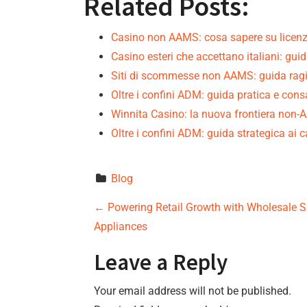
Related Posts:
Casino non AAMS: cosa sapere su licenz
Casino esteri che accettano italiani: gui
Siti di scommesse non AAMS: guida rag
Oltre i confini ADM: guida pratica e con
Winnita Casino: la nuova frontiera non-
Oltre i confini ADM: guida strategica ai
Blog
P
←
Powering Retail Growth with Wholesale S
Appliances
o
Leave a Reply
s
Your email address will not be published.
t