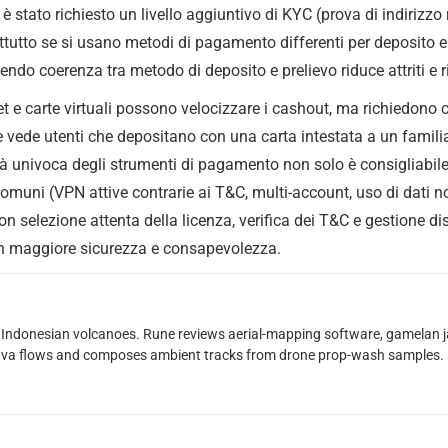
 è stato richiesto un livello aggiuntivo di KYC (prova di indirizz
tutto se si usano metodi di pagamento differenti per deposito e 
do coerenza tra metodo di deposito e prelievo riduce attriti e ri
let e carte virtuali possono velocizzare i cashout, ma richiedono cu
ede utenti che depositano con una carta intestata a un familiare,
ità univoca degli strumenti di pagamento non solo è consigliabile
i comuni (VPN attive contrarie ai T&C, multi-account, uso di dati n
n selezione attenta della licenza, verifica dei T&C e gestione di
 maggiore sicurezza e consapevolezza.
Indonesian volcanoes. Rune reviews aerial-mapping software, gamelan jaz
lava flows and composes ambient tracks from drone prop-wash samples.