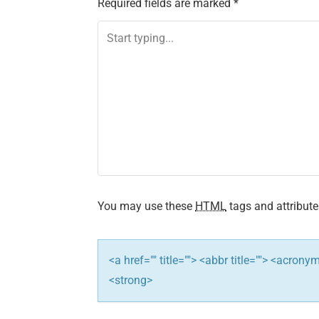
Required fields are marked
*
n
a
v
i
g
a
t
You may use these
HTML
tags and attribute
i
<a href="" title=""> <abbr title=""> <acron
o
<strong>
n