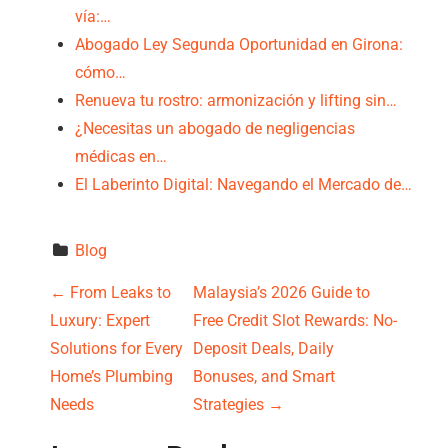
vía:…
Abogado Ley Segunda Oportunidad en Girona:
cómo…
Renueva tu rostro: armonización y lifting sin…
¿Necesitas un abogado de negligencias
médicas en…
El Laberinto Digital: Navegando el Mercado de…
Blog
P
←
From Leaks to
Malaysia’s 2026 Guide to
Luxury: Expert
Free Credit Slot Rewards: No-
o
Solutions for Every
Deposit Deals, Daily
s
Home’s Plumbing
Bonuses, and Smart
Needs
Strategies
→
t