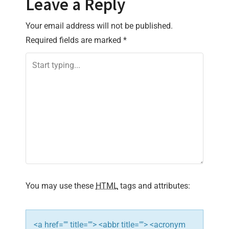
Leave a Reply
n
Your email address will not be published.
a
Required fields are marked
*
v
i
g
a
t
i
You may use these
HTML
tags and attributes:
o
n
<a href="" title=""> <abbr title=""> <acronym