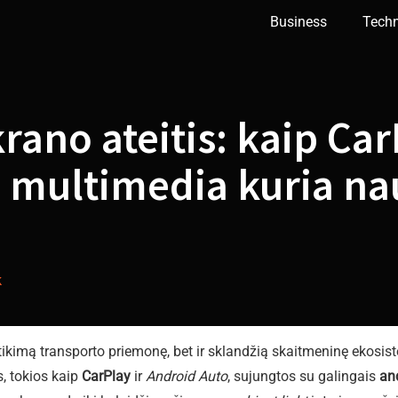
Business
Tech
rano ateitis: kaip Car
d multimedia kuria na
k
tikimą transporto priemonę, bet ir sklandžią skaitmeninę ekosis
, tokios kaip
CarPlay
ir
Android Auto
, sujungtos su galingais
an