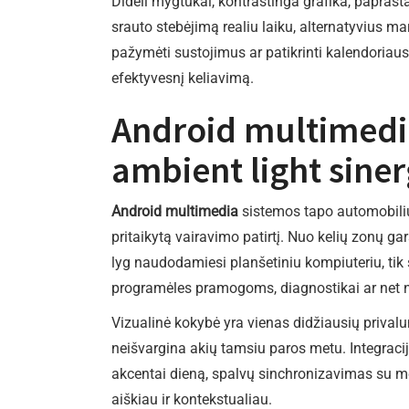
Dideli mygtukai, kontrastinga grafika, paprast
srauto stebėjimą realiu laiku, alternatyvius m
pažymėti sustojimus ar patikrinti kalendoriaus
efektyvesnį keliavimą.
Android multimedia 
ambient light siner
Android multimedia
sistemos tapo automobilių s
pritaikytą vairavimo patirtį. Nuo kelių zonų ga
lyg naudodamiesi planšetiniu kompiuteriu, tik 
programėles pramogoms, diagnostikai ar net n
Vizualinė kokybė yra vienas didžiausių prival
neišvargina akių tamsiu paros metu. Integrac
akcentai dieną, spalvų sinchronizavimas su m
aiškiau ir kontekstualiau.