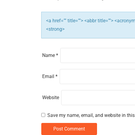
t
i
<a href="" title=""> <abbr title=""> <acron
o
<strong>
n
Name
*
Email
*
Website
Save my name, email, and website in this