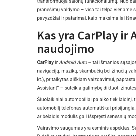
transformuoja salonų funkcionalumą. Nuo bal
pranešimų valdymo – visa tai telpa viename s
pavyzdžiai ir patarimai, kaip maksimaliai iš
Kas yra CarPlay ir 
naudojimo
CarPlay
ir
Android Auto
– tai išmanios sąsajos
navigaciją, muziką, skambučių bei žinučių va
kt.), pritaikytas aiškiam vaizdavimui, papras
Assistant“ – suteikia galimybę diktuoti žinutes
Šiuolaikiniai automobiliai palaiko tiek laidinį, 
automobilį telefonas automatiškai prisijungia
ar belaidis modulis gali išspręsti senesnių mo
Vairavimo saugumas yra esminis aspektas. Sąs