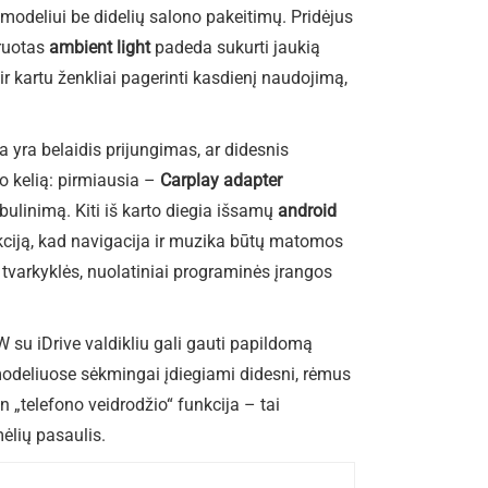
 modeliui be didelių salono pakeitimų. Pridėjus
gruotas
ambient light
padeda sukurti jaukią
 kartu ženkliai pagerinti kasdienį naudojimą,
a yra belaidis prijungimas, ar didesnis
o kelią: pirmiausia –
Carplay adapter
bulinimą. Kiti iš karto diegia išsamų
android
nkciją, kad navigacija ir muzika būtų matomos
 tvarkyklės, nuolatiniai programinės įrangos
W su iDrive valdikliu gali gauti papildomą
 modeliuose sėkmingai įdiegiami didesni, rėmus
n „telefono veidrodžio“ funkcija – tai
ėlių pasaulis.