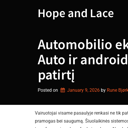
Skip
to
Hope and Lace
content
Automobilio ek
Auto ir androi
patirtį
Posted on
January 9, 2026
by 
Rune Bjør
Vairuotojai visame pasaulyje renkasi ne tik pa
pramogas bei saugumą. Šiuolaikinės sistemos