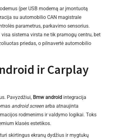
5G modemus (per USB modemą ar įmontuotą
tegracija su automobilio CAN magistrale
ontrolės parametrus, parkavimo sensorius.
isa sistema virsta ne tik pramogų centru, bet
oliuotas priedas, o pilnavertė automobilio
ndroid ir Carplay
jus. Pavyzdžiui,
Bmw android
integracija
ldomas
android screen
arba atnaujinta
rmacijos rodmenims ir valdymo logikai. Toks
remium klasės estetikos.
turi skirtingus ekranų dydžius ir mygtukų