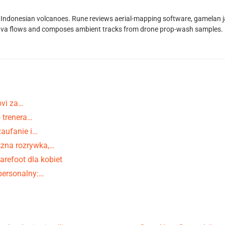
Indonesian volcanoes. Rune reviews aerial-mapping software, gamelan jaz
lava flows and composes ambient tracks from drone prop-wash samples.
ovi za…
o trenera…
zaufanie i…
czna rozrywka,…
barefoot dla kobiet
personalny:…