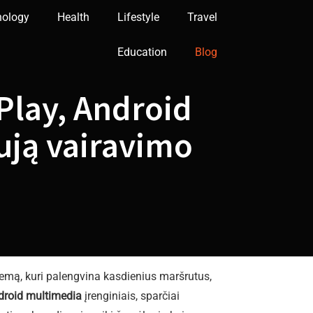
nology
Health
Lifestyle
Travel
Education
Blog
Play, Android
ują vairavimo
temą, kuri palengvina kasdienius maršrutus,
droid multimedia
įrenginiais, sparčiai