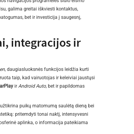
ngios navigacijos programėlės siūlo eismo
u, galima greitai iškviesti kontaktus,
patogumas, bet ir investicija į saugesnį,
, integracijos ir
een
, daugiasluoksnės funkcijos leidžia kurti
ta taip, kad vairuotojas ir keleiviai jaustųsi
arPlay
ir
Android Auto
, bet ir papildomas
s užtikrina puikų matomumą saulėtą dieną bei
tetiką: pritemdyti tonai naktį, intensyvesni
sferinė aplinka, o informacija pateikiama