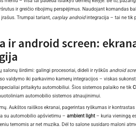
as meniu – visa tai padeda išlaikyti dėmesį kelyje. Be to, paža
aršrutus ir greičio ribojimų perspėjimus. Naudojant komandas bals
 įrašus. Trumpai tariant,
carplay android
integracija – tai ne tik 
ir android screen: ekranai
gija
alonų širdimi: galingi procesoriai, dideli ir ryškūs
android scr
rso valdymo iki parkavimo kamerų integracijos – viskas sukonstruo
specialiai pritaikytu automobiliui. Šios sistemos palaiko ne tik
C
uotoliniam automobilio sistemos atnaujinimui.
umų. Aukštos raiškos ekranai, pagerintas ryškumas ir kontrasta
ija su automobilio apšvietimu –
ambient light
– kuria vieningą es
eniu temomis ar net muzika. Dėl to salone susidaro maloni atmo