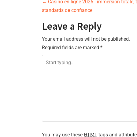
P
←
Casino en ligne 2026 : immersion totale, 
standards de confiance
o
Leave a Reply
s
Your email address will not be published.
t
Required fields are marked
*
n
a
v
i
g
a
You may use these
HTML
tags and attribute