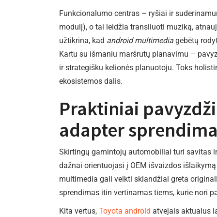
Funkcionalumo centras – ryšiai ir suderinam
modulį), o tai leidžia transliuoti muziką, atna
užtikrina, kad
android multimedia
gebėtų rodyt
Kartu su išmaniu maršrutų planavimu – pavyzdž
ir strategišku kelionės planuotoju. Toks holist
ekosistemos dalis.
Praktiniai pavyzdž
adapter sprendima
Skirtingų gamintojų automobiliai turi savitas in
dažnai orientuojasi į OEM išvaizdos išlaikymą 
multimedia gali veikti sklandžiai greta origi
sprendimas itin vertinamas tiems, kurie nori 
Kita vertus,
Toyota android
atvejais aktualus l