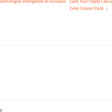
technologies intelligentes et nouveaux
Carry Your Crypto Like 
Every Solana Stack
→
s: