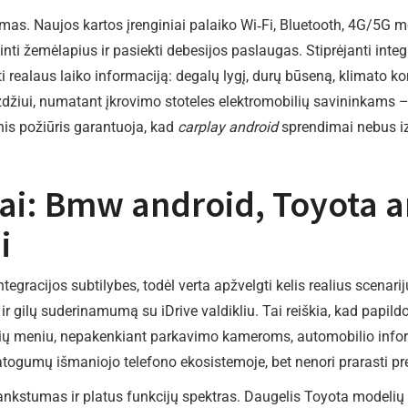
umas. Naujos kartos įrenginiai palaiko Wi‑Fi, Bluetooth, 4G/
ujinti žemėlapius ir pasiekti debesijos paslaugas. Stiprėjanti in
i realaus laiko informaciją: degalų lygį, durų būseną, klimato k
iui, numatant įkrovimo stoteles elektromobilių savininkams – v
inis požiūris garantuoja, kad
carplay android
sprendimai nebus iz
iai: Bmw android, Toyota a
i
tegracijos subtilybes, todėl verta apžvelgti kelis realius scenari
ir gilų suderinamumą su iDrive valdikliu. Tai reiškia, kad papi
nalių meniu, nepakenkiant parkavimo kameroms, automobilio info
patogumų išmaniojo telefono ekosistemoje, bet nenori prarasti p
ankstumas ir platus funkcijų spektras. Daugelis Toyota modelių 