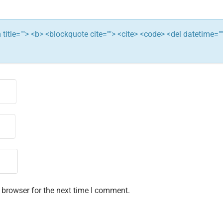
ym title=""> <b> <blockquote cite=""> <cite> <code> <del datetime="
 browser for the next time I comment.