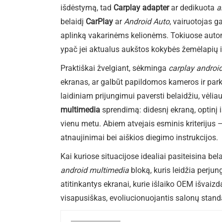
išdėstymą, tad
Carplay adapter
ar dedikuota
a
belaidį
CarPlay
ar
Android Auto
, vairuotojas 
aplinką vakarinėms kelionėms. Tokiuose automo
ypač jei aktualus aukštos kokybės žemėlapių
Praktiškai žvelgiant, sėkminga
carplay androi
ekranas, ar galbūt papildomos kameros ir park
laidiniam prijungimui paversti belaidžiu, vėlia
multimedia
sprendimą: didesnį ekraną, optinį 
vienu metu. Abiem atvejais esminis kriterijus 
atnaujinimai bei aiškios diegimo instrukcijos.
Kai kuriose situacijose idealiai pasiteisina be
android multimedia
bloką, kuris leidžia perju
atitinkantys ekranai, kurie išlaiko OEM išvaiz
visapusiškas, evoliucionuojantis salonų standa