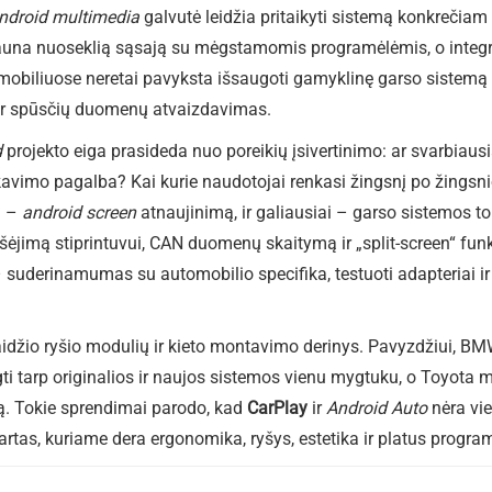
ndroid multimedia
galvutė leidžia pritaikyti sistemą konkrečiam
gauna nuoseklią sąsają su mėgstamomis programėlėmis, o inte
biliuose neretai pavyksta išsaugoti gamyklinę garso sistemą ir
 ir spūsčių duomenų atvaizdavimas.
d
projekto eiga prasideda nuo poreikių įsivertinimo: ar svarbiausi
avimo pagalba? Kai kurie naudotojai renkasi žingsnį po žingsni
u –
android screen
atnaujinimą, ir galiausiai – garso sistemos to
išėjimą stiprintuvui, CAN duomenų skaitymą ir „split-screen“ fu
– suderinamumas su automobilio specifika, testuoti adapteriai ir
laidžio ryšio modulių ir kieto montavimo derinys. Pavyzdžiui, BM
ngti tarp originalios ir naujos sistemos vienu mygtuku, o Toyota
dą. Tokie sprendimai parodo, kad
CarPlay
ir
Android Auto
nėra vie
rtas, kuriame dera ergonomika, ryšys, estetika ir platus program