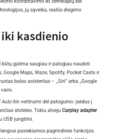
ietimo koordinavimo iki žemėlapių bei
nologijos, jų sąveika, realūs diegimo
iki kasdienio
d būtų galima saugiau ir patogiau naudoti
 Google Maps, Waze, Spotify, Pocket Casts ir
uotas balso asistentas – „Siri“ arba „Google
 vairo.
 Auto
itin vertinami dėl patogumo: įsėdus į
ančias stoteles. Tokiu atveju
Carplay adapter
su USB jungtimi.
 lengvai pasiekiamos pagrindinės funkcijos.