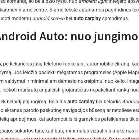
so komandų iki belaidžio ryšio, nuo
ambient light
interjero apšv
kaitmeniniame centre. Šiame tekste aptariamos pagrindinės tech
naudoti modernų
android screen
bei
auto carplay
sprendimus.
Android Auto: nuo jungimo 
, perkeliančios jūsų telefono funkcijas į automobilio ekraną, ka
ldymą. Jos leidžia pasiekti mėgstamas programėles (Apple Maps,
tam valdymui ir minimaliam dėmesio nukreipimui nuo kelio. Integr
, ieškoti maršrutų ar paleisti grojaraščius nepakeliant rankų nuo
tiek belaidį prijungimą. Belaidis
auto carplay
bei belaidis
Android
, o ekranas parodo paskutinę navigacijos būseną ar netoliese es
delių apribojimus, kai automobilis iš gamyklos pateikiamas tik 
ajos sukurtos taip, kad būtų minimalus vizualinis triukšmas ir