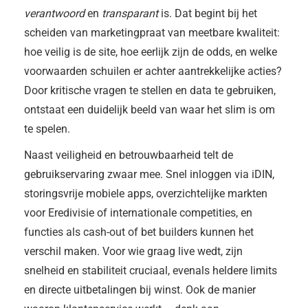
verantwoord
en
transparant
is. Dat begint bij het
scheiden van marketingpraat van meetbare kwaliteit:
hoe veilig is de site, hoe eerlijk zijn de odds, en welke
voorwaarden schuilen er achter aantrekkelijke acties?
Door kritische vragen te stellen en data te gebruiken,
ontstaat een duidelijk beeld van waar het slim is om
te spelen.
Naast veiligheid en betrouwbaarheid telt de
gebruikservaring zwaar mee. Snel inloggen via iDIN,
storingsvrije mobiele apps, overzichtelijke markten
voor Eredivisie of internationale competities, en
functies als cash-out of bet builders kunnen het
verschil maken. Voor wie graag live wedt, zijn
snelheid en stabiliteit cruciaal, evenals heldere limits
en directe uitbetalingen bij winst. Ook de manier