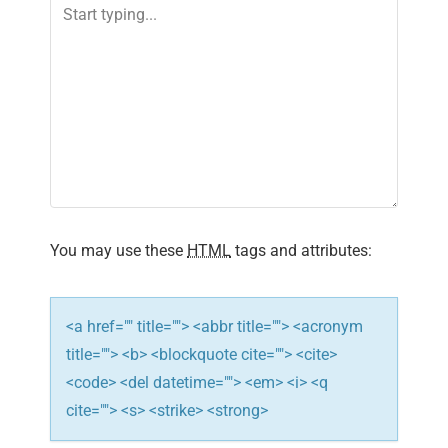
v
i
g
a
t
i
You may use these
HTML
tags and attributes:
o
n
<a href="" title=""> <abbr title=""> <acronym
title=""> <b> <blockquote cite=""> <cite>
<code> <del datetime=""> <em> <i> <q
cite=""> <s> <strike> <strong>