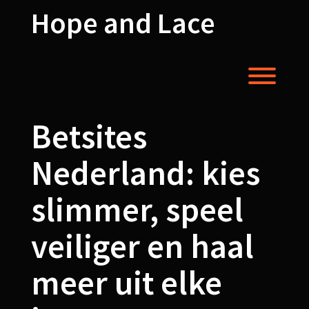
Skip
Hope and Lace
to
content
Toggl
Betsites
Nederland: kies
slimmer, speel
veiliger en haal
meer uit elke