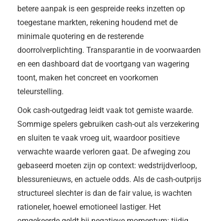
betere aanpak is een gespreide reeks inzetten op
toegestane markten, rekening houdend met de
minimale quotering en de resterende
doorrolverplichting. Transparantie in de voorwaarden
en een dashboard dat de voortgang van wagering
toont, maken het concreet en voorkomen
teleurstelling.
Ook cash-outgedrag leidt vaak tot gemiste waarde.
Sommige spelers gebruiken cash-out als verzekering
en sluiten te vaak vroeg uit, waardoor positieve
verwachte waarde verloren gaat. De afweging zou
gebaseerd moeten zijn op context: wedstrijdverloop,
blessurenieuws, en actuele odds. Als de cash-outprijs
structureel slechter is dan de fair value, is wachten
rationeler, hoewel emotioneel lastiger. Het
omgekeerde geldt bij negatieve momentum: tijdig