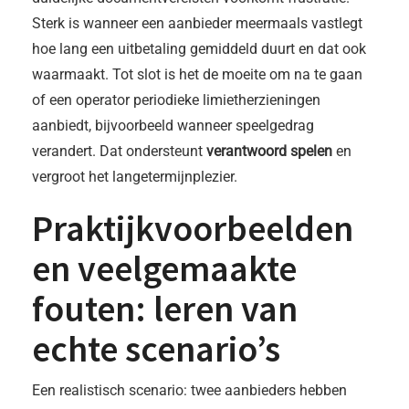
Sterk is wanneer een aanbieder meermaals vastlegt
hoe lang een uitbetaling gemiddeld duurt en dat ook
waarmaakt. Tot slot is het de moeite om na te gaan
of een operator periodieke limietherzieningen
aanbiedt, bijvoorbeeld wanneer speelgedrag
verandert. Dat ondersteunt
verantwoord spelen
en
vergroot het langetermijnplezier.
Praktijkvoorbeelden
en veelgemaakte
fouten: leren van
echte scenario’s
Een realistisch scenario: twee aanbieders hebben