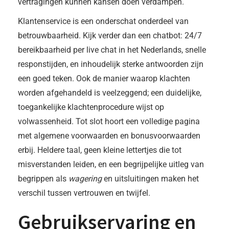
vertragingen kunnen kansen doen verdampen.
Klantenservice is een onderschat onderdeel van
betrouwbaarheid. Kijk verder dan een chatbot: 24/7
bereikbaarheid per live chat in het Nederlands, snelle
responstijden, en inhoudelijk sterke antwoorden zijn
een goed teken. Ook de manier waarop klachten
worden afgehandeld is veelzeggend; een duidelijke,
toegankelijke klachtenprocedure wijst op
volwassenheid. Tot slot hoort een volledige pagina
met algemene voorwaarden en bonusvoorwaarden
erbij. Heldere taal, geen kleine lettertjes die tot
misverstanden leiden, en een begrijpelijke uitleg van
begrippen als
wagering
en uitsluitingen maken het
verschil tussen vertrouwen en twijfel.
Gebruikservaring en