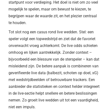
startpunt voor verdieping. Het doel is niet om zo veel
mogelijk te spelen, maar om bewust te kiezen, te
begrijpen waar de waarde zit, en het plezier centraal
te houden.
Tot slot nog een casus rond live wedden. Stel: een
speler volgt een topwedstrijd en ziet dat de favoriet
onverwacht vroeg achterkomt. De live odds schieten
omhoog en lijken aantrekkelijk. Zonder context –
bijvoorbeeld een blessure van de sterspeler – kan dat
misleidend zijn. De betere aanpak is combineren van
geverifieerde live data (balbezit, schoten op doel, xG)
met wedstrijdbeelden of betrouwbare trackers. Een
aanbieder die statistieken en context helder integreert
in de live-sectie helpt snellere en betere beslissingen
nemen. Zo groeit live wedden uit tot een vaardigheid,
niet een impuls.