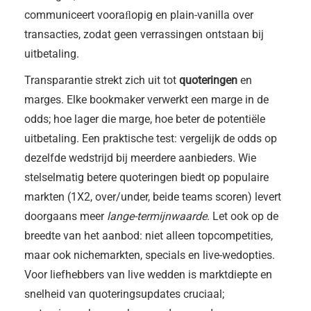
communiceert vooraﬂopig en plain-vanilla over
transacties, zodat geen verrassingen ontstaan bij
uitbetaling.
Transparantie strekt zich uit tot
quoteringen
en
marges. Elke bookmaker verwerkt een marge in de
odds; hoe lager die marge, hoe beter de potentiële
uitbetaling. Een praktische test: vergelijk de odds op
dezelfde wedstrijd bij meerdere aanbieders. Wie
stelselmatig betere quoteringen biedt op populaire
markten (1X2, over/under, beide teams scoren) levert
doorgaans meer
lange-termijnwaarde
. Let ook op de
breedte van het aanbod: niet alleen topcompetities,
maar ook nichemarkten, specials en live-wedopties.
Voor liefhebbers van live wedden is marktdiepte en
snelheid van quoteringsupdates cruciaal;