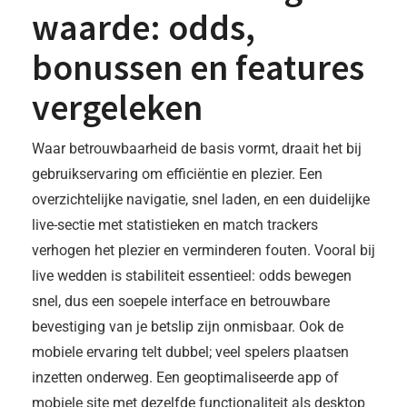
waarde: odds,
bonussen en features
vergeleken
Waar betrouwbaarheid de basis vormt, draait het bij
gebruikservaring om efficiëntie en plezier. Een
overzichtelijke navigatie, snel laden, en een duidelijke
live-sectie met statistieken en match trackers
verhogen het plezier en verminderen fouten. Vooral bij
live wedden is stabiliteit essentieel: odds bewegen
snel, dus een soepele interface en betrouwbare
bevestiging van je betslip zijn onmisbaar. Ook de
mobiele ervaring telt dubbel; veel spelers plaatsen
inzetten onderweg. Een geoptimaliseerde app of
mobiele site met dezelfde functionaliteit als desktop