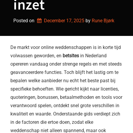
inzet
Posted on
December 17, 2025
by 
Rune Bjørk
De markt voor online weddenschappen is in korte tijd
volwassen geworden, en
betsites
in Nederland
opereren vandaag onder strenge regels en met steeds
geavanceerdere functies. Toch blijft het lastig om te
bepalen welke aanbieder nu echt het beste past bij
specifieke behoeften. Wie gericht kijkt naar licenties,
quoteringen, bonussen, betaalmethoden en tools voor
verantwoord spelen, ontdekt snel grote verschillen in
kwaliteit en waarde. Onderstaande gids verdiept zich
in de factoren die ertoe doen, zodat elke
weddenschap niet alleen spannend, maar ook