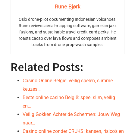
Rune Bjørk
Oslo drone-pilot documenting Indonesian volcanoes.
Rune reviews aerial-mapping software, gamelan jazz
fusions, and sustainable travel credit-card perks. He
roasts cacao over lava flows and composes ambient
tracks from drone prop-wash samples.
Related Posts:
Casino Online België: veilig spelen, slimme
keuzes…
Beste online casino België: speel slim, veilig
en…
Veilig Gokken Achter de Schermen: Jouw Weg
naar…
Casino online zonder CRUKS: kansen, risico’s en