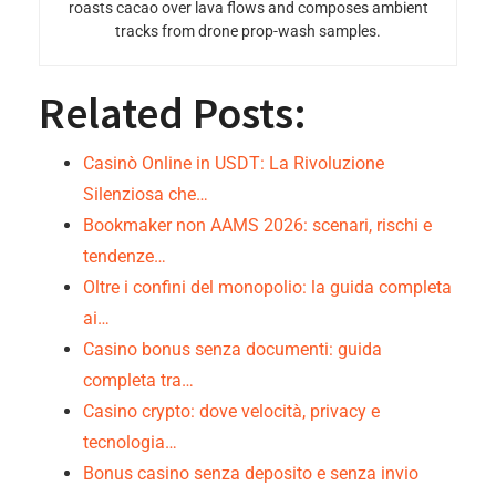
roasts cacao over lava flows and composes ambient
tracks from drone prop-wash samples.
Related Posts:
Casinò Online in USDT: La Rivoluzione
Silenziosa che…
Bookmaker non AAMS 2026: scenari, rischi e
tendenze…
Oltre i confini del monopolio: la guida completa
ai…
Casino bonus senza documenti: guida
completa tra…
Casino crypto: dove velocità, privacy e
tecnologia…
Bonus casino senza deposito e senza invio