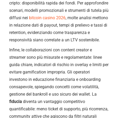
cripto: disponibilità rapida dei fondi. Per approfondire
scenari, modelli promozionali e strumenti di tutela più
diffusi nei
bitcoin casino 2026
, molte analisi mettono
in relazione dati di payout, tempi di prelievo e tassi di
retention, evidenziando come trasparenza e
responsività siano correlate a un LTV sostenibile.
Infine, le collaborazioni con content creator e
streamer sono più misurate e regolamentate: linee
guida chiare, indicatori di rischio in overlay e limiti per
evitare gamification impropria. Gli operatori
investono in educazione finanziaria e onboarding
consapevole, spiegando concetti come volatilità,
gestione del bankroll e uso sicuro dei wallet. La
fiducia
diventa un vantaggio competitivo
quantificabile: meno ticket di supporto, più ricorrenza,
community attive che agiscono da filtri naturali