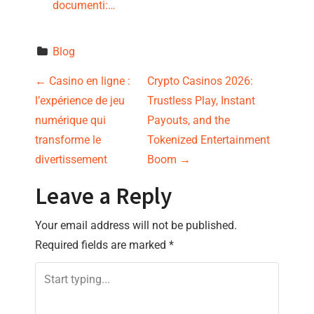
documenti:…
Blog
P
←
Casino en ligne :
Crypto Casinos 2026:
l’expérience de jeu
Trustless Play, Instant
o
numérique qui
Payouts, and the
s
transforme le
Tokenized Entertainment
divertissement
Boom
→
t
Leave a Reply
n
Your email address will not be published.
a
Required fields are marked
*
v
i