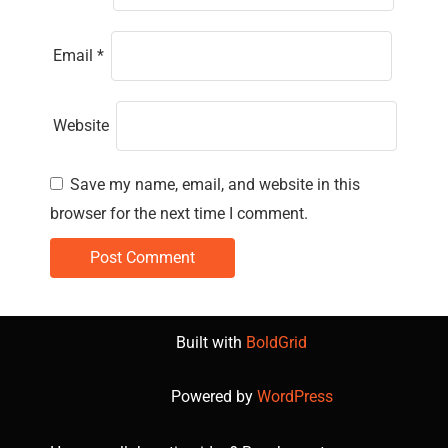
Email
*
Website
Save my name, email, and website in this
browser for the next time I comment.
Built with
BoldGrid
Powered by
WordPress