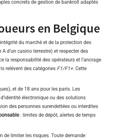
ples concrets de gestion de bankroll adaptés
joueurs en Belgique
intégrité du marché et de la protection des
 A d’un casino terrestre) et respecter des
e la responsabilité des opérateurs et l’ancrage
ris relèvent des catégories
F1/F1+
. Cette
ues), et de 18 ans pour les paris. Les
 d’identité électronique ou des solutions
usion des personnes surendettées ou interdites
sponsable
: limites de dépôt, alertes de temps
n de limiter les risques. Toute demande