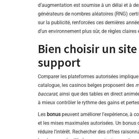
d’augmentation est soumise à un délai et à des 
générateurs de nombres aléatoires (RNG) certif
sur la publicité, renforcées ces dernières années
d’un environnement plus sûr, de règles claires e
Bien choisir un sit
support
Comparer les plateformes autorisées implique d
catalogue, les casinos belges proposent des
m
baccarat
, ainsi que des tables en direct animée
à mieux contrôler le rythme des gains et perte
Les
bonus
peuvent améliorer l’expérience, à c
et les mises maximales autorisées. Un bonus de
réduire l’intérêt. Rechercher des offres raison