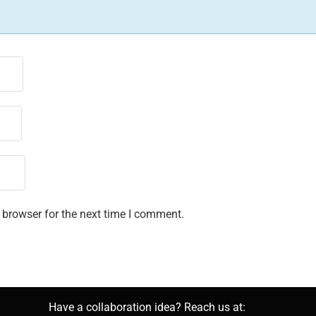
 browser for the next time I comment.
Have a collaboration idea? Reach us at: