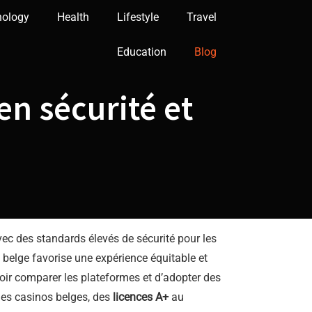
nology
Health
Lifestyle
Travel
Education
Blog
en sécurité et
vec des standards élevés de sécurité pour les
 belge favorise une expérience équitable et
savoir comparer les plateformes et d’adopter des
 des casinos belges, des
licences A+
au