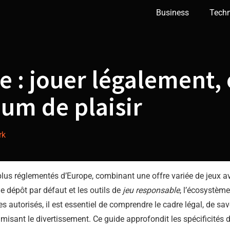
Business
Tech
 : jouer légalement, 
um de plaisir
rk
plus réglementés d’Europe, combinant une offre variée de jeux a
 de dépôt par défaut et les outils de
jeu responsable
, l’écosystème
ites autorisés, il est essentiel de comprendre le cadre légal, de 
imisant le divertissement. Ce guide approfondit les spécificités