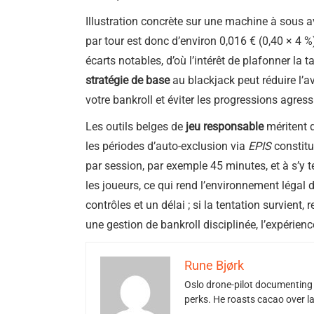
Illustration concrète sur une machine à sous a
par tour est donc d’environ 0,016 € (0,40 × 4 %
écarts notables, d’où l’intérêt de plafonner la t
stratégie de base
au blackjack peut réduire l’av
votre bankroll et éviter les progressions agress
Les outils belges de
jeu responsable
méritent d
les périodes d’auto-exclusion via
EPIS
constitu
par session, par exemple 45 minutes, et à s’y t
les joueurs, ce qui rend l’environnement légal 
contrôles et un délai ; si la tentation survien
une gestion de bankroll disciplinée, l’expérien
Rune Bjørk
Oslo drone-pilot documenting 
perks. He roasts cacao over 