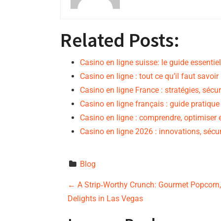
Related Posts:
Casino en ligne suisse: le guide essentie
Casino en ligne : tout ce qu’il faut savoi
Casino en ligne France : stratégies, sécur
Casino en ligne français : guide pratique
Casino en ligne : comprendre, optimiser 
Casino en ligne 2026 : innovations, sécur
Blog
P
←
A Strip‑Worthy Crunch: Gourmet Popcorn
Delights in Las Vegas
o