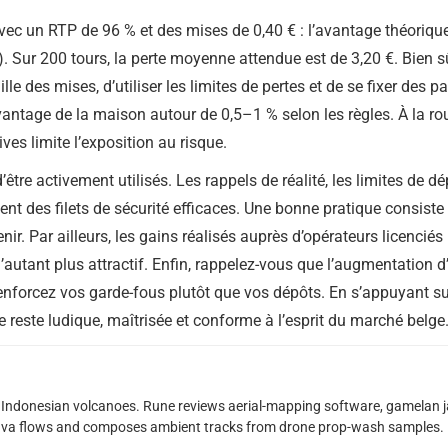
vec un RTP de 96 % et des mises de 0,40 € : l’avantage théorique
). Sur 200 tours, la perte moyenne attendue est de 3,20 €. Bien s
aille des mises, d’utiliser les limites de pertes et de se fixer des 
antage de la maison autour de 0,5–1 % selon les règles. À la roul
ives limite l’exposition au risque.
’être activement utilisés. Les rappels de réalité, les limites de 
ent des filets de sécurité efficaces. Une bonne pratique consiste 
enir. Par ailleurs, les gains réalisés auprès d’opérateurs licenc
d’autant plus attractif. Enfin, rappelez-vous que l’augmentation 
t, renforcez vos garde-fous plutôt que vos dépôts. En s’appuyant s
ce reste ludique, maîtrisée et conforme à l’esprit du marché belge
Indonesian volcanoes. Rune reviews aerial-mapping software, gamelan jaz
lava flows and composes ambient tracks from drone prop-wash samples.