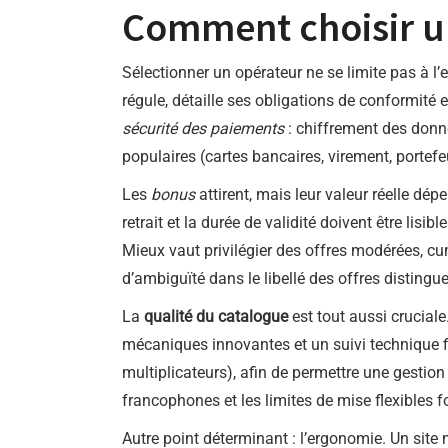
Comment choisir un 
Sélectionner un opérateur ne se limite pas à l’e
régule, détaille ses obligations de conformité 
sécurité des paiements
: chiffrement des donné
populaires (cartes bancaires, virement, portefe
Les
bonus
attirent, mais leur valeur réelle dé
retrait et la durée de validité doivent être lisi
Mieux vaut privilégier des offres modérées, cu
d’ambiguïté dans le libellé des offres distingu
La
qualité du catalogue
est tout aussi cruciale
mécaniques innovantes et un suivi technique fiab
multiplicateurs), afin de permettre une gestion 
francophones et les limites de mise flexibles fo
Autre point déterminant : l’ergonomie. Un site mo