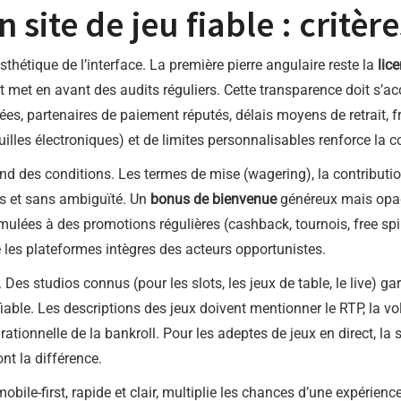
site de jeu fiable : critère
sthétique de l’interface. La première pierre angulaire reste la
lic
et met en avant des audits réguliers. Cette transparence doit s’
es, partenaires de paiement réputés, délais moyens de retrait, 
uilles électroniques) et de limites personnalisables renforce la c
pend des conditions. Les termes de mise (wagering), la contribut
bles et sans ambiguïté. Un
bonus de bienvenue
généreux mais opaqu
mulées à des promotions régulières (cashback, tournois, free spi
e les plateformes intègres des acteurs opportunistes.
. Des studios connus (pour les slots, les jeux de table, le live) g
le. Les descriptions des jeux doivent mentionner le RTP, la volati
rationnelle de la bankroll. Pour les adeptes de jeux en direct, la 
nt la différence.
bile-first, rapide et clair, multiplie les chances d’une expérience 