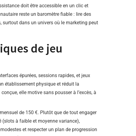
ssistance doit être accessible en un clic et
autaire reste un baromètre fiable : lire des
ges, surtout dans un univers où le marketing peut
iques de jeu
nterfaces épurées, sessions rapides, et jeux
’un établissement physique et réduit la
 conçue, elle motive sans pousser à l’excès, à
 mensuel de 150 €. Plutôt que de tout engager
ité (slots à faible et moyenne variance),
res modestes et respecter un plan de progression