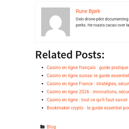
Rune Bjørk
Oslo drone-pilot documenting 
perks. He roasts cacao over 
Related Posts:
Casino en ligne français : guide pratique
Casino en ligne suisse: le guide essentie
Casino en ligne France : stratégies, sécur
Casino en ligne 2026 : innovations, sécur
Casino en ligne : tout ce qu’il faut savoi
Bookmaker crypto : le guide essentiel po
Blog