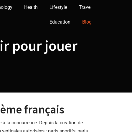
nology
Health
Lifestyle
Travel
Education
Blog
ir pour jouer
tème français
e à la concurrence. Depuis la création de
verticales autorisées : paris sportifs, paris