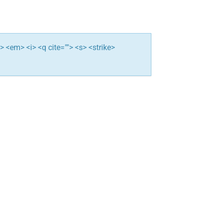
"> <em> <i> <q cite=""> <s> <strike>