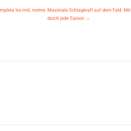
pleta tra miti, norme
Maximale Schlagkraft auf dem Feld: Mit 
durch jede Saison
→