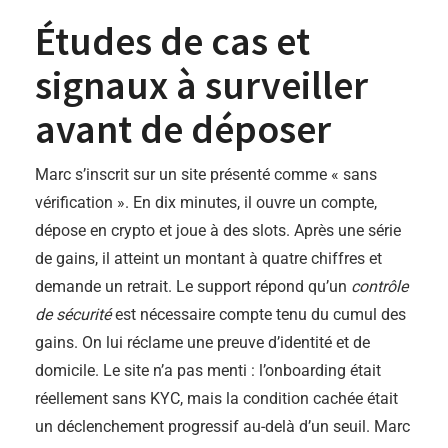
Études de cas et
signaux à surveiller
avant de déposer
Marc s’inscrit sur un site présenté comme « sans
vérification ». En dix minutes, il ouvre un compte,
dépose en crypto et joue à des slots. Après une série
de gains, il atteint un montant à quatre chiffres et
demande un retrait. Le support répond qu’un
contrôle
de sécurité
est nécessaire compte tenu du cumul des
gains. On lui réclame une preuve d’identité et de
domicile. Le site n’a pas menti : l’onboarding était
réellement sans KYC, mais la condition cachée était
un déclenchement progressif au-delà d’un seuil. Marc