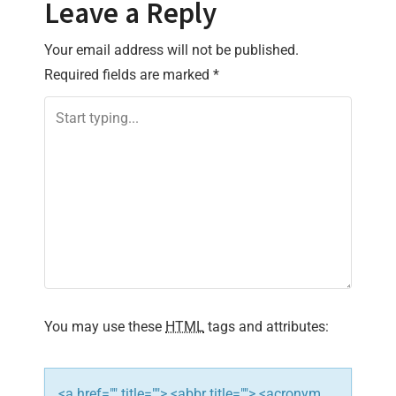
Leave a Reply
n
Your email address will not be published.
a
Required fields are marked
*
v
i
g
a
t
i
You may use these
HTML
tags and attributes:
o
n
<a href="" title=""> <abbr title=""> <acronym