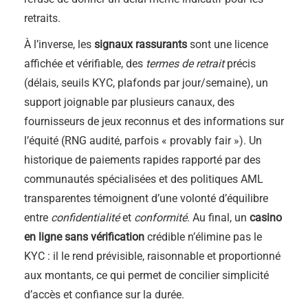
retraits.
À l’inverse, les
signaux rassurants
sont une licence
affichée et vérifiable, des
termes de retrait
précis
(délais, seuils KYC, plafonds par jour/semaine), un
support joignable par plusieurs canaux, des
fournisseurs de jeux reconnus et des informations sur
l’équité (RNG audité, parfois « provably fair »). Un
historique de paiements rapides rapporté par des
communautés spécialisées et des politiques AML
transparentes témoignent d’une volonté d’équilibre
entre
confidentialité
et
conformité
. Au final, un
casino
en ligne sans vérification
crédible n’élimine pas le
KYC : il le rend prévisible, raisonnable et proportionné
aux montants, ce qui permet de concilier simplicité
d’accès et confiance sur la durée.