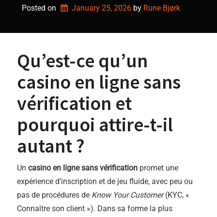
Posted on
January 25, 2026
by 
Rune Bjørk
Qu’est-ce qu’un
casino en ligne sans
vérification et
pourquoi attire-t-il
autant ?
Un
casino en ligne sans vérification
promet une
expérience d’inscription et de jeu fluide, avec peu ou
pas de procédures de
Know Your Customer
(KYC, «
Connaître son client »). Dans sa forme la plus