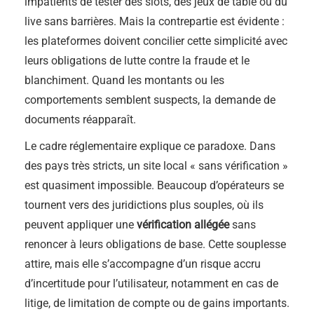
impatients de tester des slots, des jeux de table ou du
live sans barrières. Mais la contrepartie est évidente :
les plateformes doivent concilier cette simplicité avec
leurs obligations de lutte contre la fraude et le
blanchiment. Quand les montants ou les
comportements semblent suspects, la demande de
documents réapparaît.
Le cadre réglementaire explique ce paradoxe. Dans
des pays très stricts, un site local « sans vérification »
est quasiment impossible. Beaucoup d’opérateurs se
tournent vers des juridictions plus souples, où ils
peuvent appliquer une
vérification allégée
sans
renoncer à leurs obligations de base. Cette souplesse
attire, mais elle s’accompagne d’un risque accru
d’incertitude pour l’utilisateur, notamment en cas de
litige, de limitation de compte ou de gains importants.