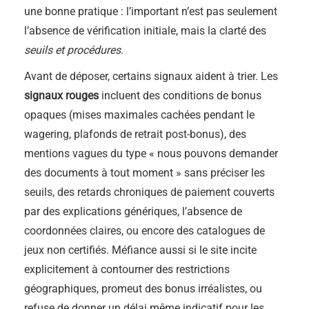
une bonne pratique : l’important n’est pas seulement
l’absence de vérification initiale, mais la clarté des
seuils et procédures
.
Avant de déposer, certains signaux aident à trier. Les
signaux rouges
incluent des conditions de bonus
opaques (mises maximales cachées pendant le
wagering, plafonds de retrait post-bonus), des
mentions vagues du type « nous pouvons demander
des documents à tout moment » sans préciser les
seuils, des retards chroniques de paiement couverts
par des explications génériques, l’absence de
coordonnées claires, ou encore des catalogues de
jeux non certifiés. Méfiance aussi si le site incite
explicitement à contourner des restrictions
géographiques, promeut des bonus irréalistes, ou
refuse de donner un délai même indicatif pour les