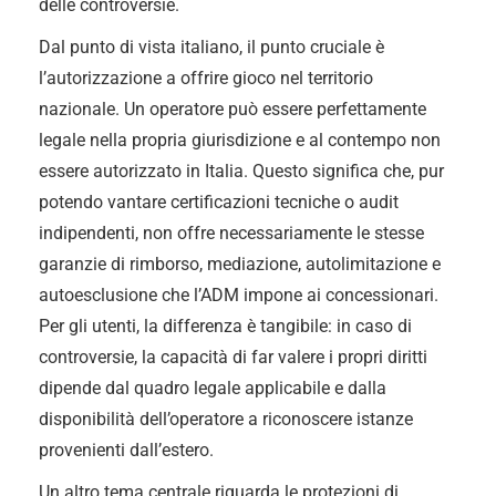
delle controversie.
Dal punto di vista italiano, il punto cruciale è
l’autorizzazione a offrire gioco nel territorio
nazionale. Un operatore può essere perfettamente
legale nella propria giurisdizione e al contempo non
essere autorizzato in Italia. Questo significa che, pur
potendo vantare certificazioni tecniche o audit
indipendenti, non offre necessariamente le stesse
garanzie di rimborso, mediazione, autolimitazione e
autoesclusione che l’ADM impone ai concessionari.
Per gli utenti, la differenza è tangibile: in caso di
controversie, la capacità di far valere i propri diritti
dipende dal quadro legale applicabile e dalla
disponibilità dell’operatore a riconoscere istanze
provenienti dall’estero.
Un altro tema centrale riguarda le protezioni di