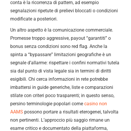
conta è la ricorrenza di pattern, ad esempio
segnalazioni ripetute di prelievi bloccati o condizioni
modificate a posteriori.
Un altro aspetto è la comunicazione commerciale.
Promesse troppo aggressive, payout “garantiti” o
bonus senza condizioni sono red flag. Anche la
spinta a “bypassare” limitazioni geografiche è un
segnale d’allarme: rispettare i confini normativi tutela
sia dal punto di vista legale sia in termini di diritti
esigibili. Chi cerca informazioni in rete potrebbe
imbattersi in guide generiche, liste e comparazioni
stilate con criteri poco trasparenti; in questo senso,
persino terminologie popolari come
casino non
AAMS
possono portare a risultati eterogenei, talvolta
non pertinenti. L’approccio più saggio rimane un
esame critico e documentato della piattaforma,