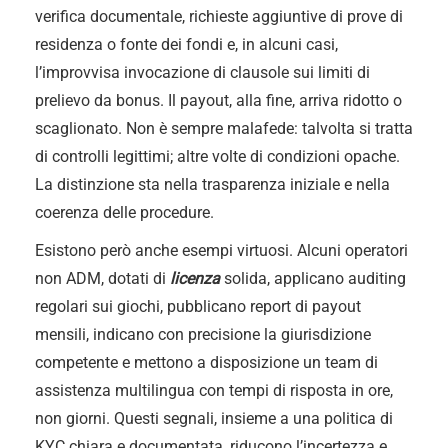
verifica documentale, richieste aggiuntive di prove di
residenza o fonte dei fondi e, in alcuni casi,
l’improvvisa invocazione di clausole sui limiti di
prelievo da bonus. Il payout, alla fine, arriva ridotto o
scaglionato. Non è sempre malafede: talvolta si tratta
di controlli legittimi; altre volte di condizioni opache.
La distinzione sta nella trasparenza iniziale e nella
coerenza delle procedure.
Esistono però anche esempi virtuosi. Alcuni operatori
non ADM, dotati di
licenza
solida, applicano auditing
regolari sui giochi, pubblicano report di payout
mensili, indicano con precisione la giurisdizione
competente e mettono a disposizione un team di
assistenza multilingua con tempi di risposta in ore,
non giorni. Questi segnali, insieme a una politica di
KYC chiara e documentata, riducono l’incertezza e