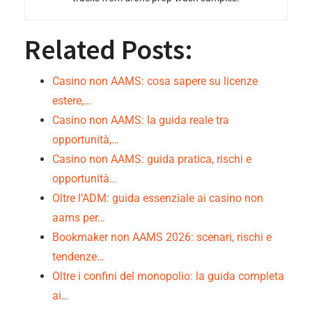
Related Posts:
Casino non AAMS: cosa sapere su licenze
estere,…
Casino non AAMS: la guida reale tra
opportunità,…
Casino non AAMS: guida pratica, rischi e
opportunità…
Oltre l’ADM: guida essenziale ai casino non
aams per…
Bookmaker non AAMS 2026: scenari, rischi e
tendenze…
Oltre i confini del monopolio: la guida completa
ai…