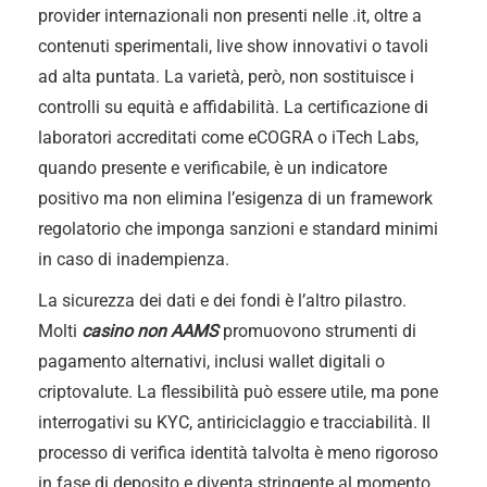
provider internazionali non presenti nelle .it, oltre a
contenuti sperimentali, live show innovativi o tavoli
ad alta puntata. La varietà, però, non sostituisce i
controlli su equità e affidabilità. La certificazione di
laboratori accreditati come eCOGRA o iTech Labs,
quando presente e verificabile, è un indicatore
positivo ma non elimina l’esigenza di un framework
regolatorio che imponga sanzioni e standard minimi
in caso di inadempienza.
La sicurezza dei dati e dei fondi è l’altro pilastro.
Molti
casino non AAMS
promuovono strumenti di
pagamento alternativi, inclusi wallet digitali o
criptovalute. La flessibilità può essere utile, ma pone
interrogativi su KYC, antiriciclaggio e tracciabilità. Il
processo di verifica identità talvolta è meno rigoroso
in fase di deposito e diventa stringente al momento