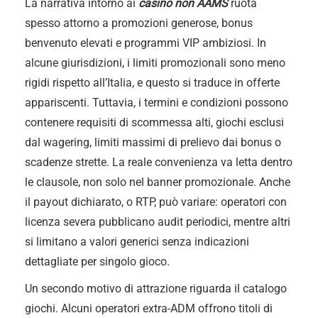
La narrativa intorno ai
casino non AAMS
ruota
spesso attorno a promozioni generose, bonus
benvenuto elevati e programmi VIP ambiziosi. In
alcune giurisdizioni, i limiti promozionali sono meno
rigidi rispetto all’Italia, e questo si traduce in offerte
appariscenti. Tuttavia, i termini e condizioni possono
contenere requisiti di scommessa alti, giochi esclusi
dal wagering, limiti massimi di prelievo dai bonus o
scadenze strette. La reale convenienza va letta dentro
le clausole, non solo nel banner promozionale. Anche
il payout dichiarato, o RTP, può variare: operatori con
licenza severa pubblicano audit periodici, mentre altri
si limitano a valori generici senza indicazioni
dettagliate per singolo gioco.
Un secondo motivo di attrazione riguarda il catalogo
giochi. Alcuni operatori extra-ADM offrono titoli di