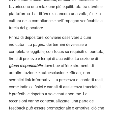
favoriscono una relazione più equilibrata tra utente e
piattaforma. La differenza, ancora una volta, è nella
cultura della compliance e nell’impegno verificabile a
tutela del giocatore.
Prima di depositare, conviene osservare alcuni
indicatori. La pagina dei termini deve essere
completa e leggibile, con focus su requisiti di puntata,
limiti di prelievo e tempi di accredito. La sezione di
gioco responsabile
dovrebbe offrire strumenti di
autolimitazione e autoesclusione efficaci, non
semplici link informativi. La presenza di contatti reali,
come indirizzi fisici e canali di assistenza tracciabili,
è preferibile rispetto a sole chat anonime. Le
recensioni vanno contestualizzate: una parte dei
feedback può essere promozionale o emotiva; ciò che