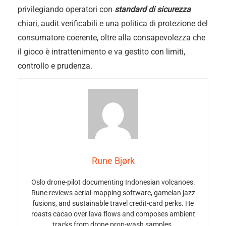
privilegiando operatori con
standard di sicurezza
chiari, audit verificabili e una politica di protezione del
consumatore coerente, oltre alla consapevolezza che
il gioco è intrattenimento e va gestito con limiti,
controllo e prudenza.
Rune Bjørk
Oslo drone-pilot documenting Indonesian volcanoes.
Rune reviews aerial-mapping software, gamelan jazz
fusions, and sustainable travel credit-card perks. He
roasts cacao over lava flows and composes ambient
tracks from drone prop-wash samples.