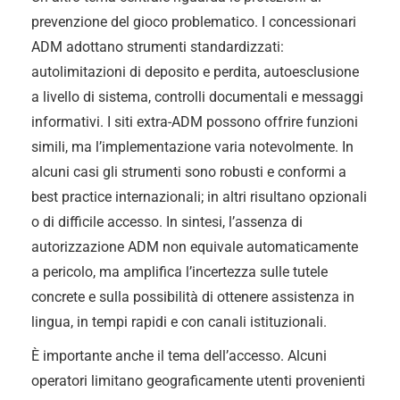
prevenzione del gioco problematico. I concessionari
ADM adottano strumenti standardizzati:
autolimitazioni di deposito e perdita, autoesclusione
a livello di sistema, controlli documentali e messaggi
informativi. I siti extra-ADM possono offrire funzioni
simili, ma l’implementazione varia notevolmente. In
alcuni casi gli strumenti sono robusti e conformi a
best practice internazionali; in altri risultano opzionali
o di difficile accesso. In sintesi, l’assenza di
autorizzazione ADM non equivale automaticamente
a pericolo, ma amplifica l’incertezza sulle tutele
concrete e sulla possibilità di ottenere assistenza in
lingua, in tempi rapidi e con canali istituzionali.
È importante anche il tema dell’accesso. Alcuni
operatori limitano geograficamente utenti provenienti