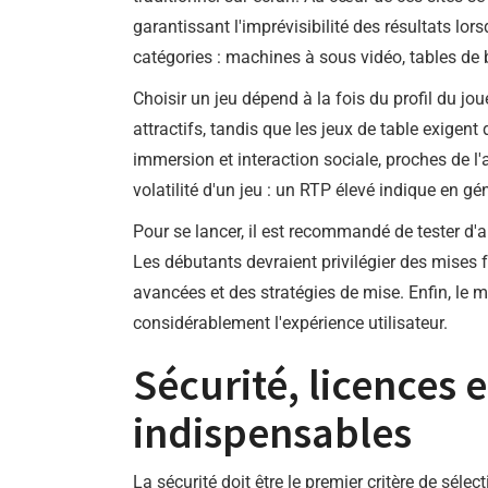
garantissant l'imprévisibilité des résultats l
catégories : machines à sous vidéo, tables de b
Choisir un jeu dépend à la fois du profil du jo
attractifs, tandis que les jeux de table exigen
immersion et interaction sociale, proches de l'a
volatilité d'un jeu : un RTP élevé indique en gé
Pour se lancer, il est recommandé de tester d'
Les débutants devraient privilégier des mises 
avancées et des stratégies de mise. Enfin, le mo
considérablement l'expérience utilisateur.
Sécurité, licences 
indispensables
La sécurité doit être le premier critère de sélec