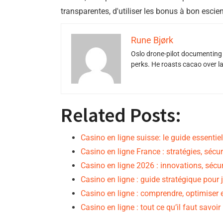
transparentes, d'utiliser les bonus à bon escie
Rune Bjørk
Oslo drone-pilot documenting 
perks. He roasts cacao over 
Related Posts:
Casino en ligne suisse: le guide essentie
Casino en ligne France : stratégies, sécur
Casino en ligne 2026 : innovations, sécur
Casino en ligne : guide stratégique pour
Casino en ligne : comprendre, optimiser 
Casino en ligne : tout ce qu’il faut savoi