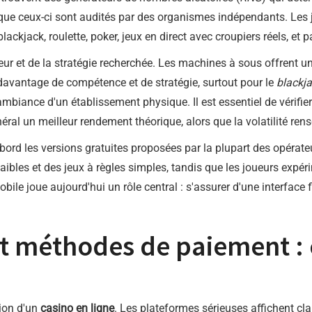
orsque ceux-ci sont audités par des organismes indépendants. Les 
lackjack, roulette, poker, jeux en direct avec croupiers réels, et
ueur et de la stratégie recherchée. Les machines à sous offrent u
t davantage de compétence et de stratégie, surtout pour le
blackj
mbiance d'un établissement physique. Il est essentiel de vérifier 
néral un meilleur rendement théorique, alors que la volatilité rens
abord les versions gratuites proposées par la plupart des opérat
faibles et des jeux à règles simples, tandis que les joueurs expé
bile joue aujourd'hui un rôle central : s'assurer d'une interface 
et méthodes de paiement : 
tion d'un
casino en ligne
. Les plateformes sérieuses affichent cla