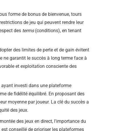
t sous forme de bonus de bienvenue, tours
estrictions de jeu qui peuvent rendre leur
 respect des
terms
(conditions), en tenant
adopter des limites de perte et de gain évitent
e ne garantit le succès à long terme face à
orable et exploitation consciente des
e ayant investi dans une plateforme
me de fidélité équilibré. En proposant des
aleur moyenne par joueur. La clé du succès a
quité des jeux.
a montée des jeux en direct, l'importance du
 est conseillé de prioriser les plateformes