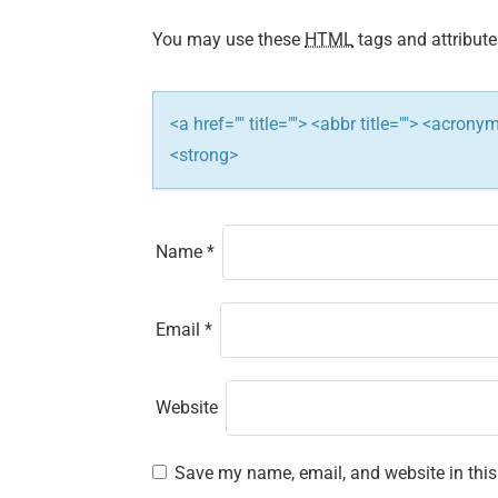
a
You may use these
HTML
tags and attribute
t
i
<a href="" title=""> <abbr title=""> <acron
<strong>
o
n
Name
*
Email
*
Website
Save my name, email, and website in this