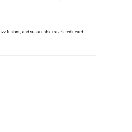
z fusions, and sustainable travel credit-card