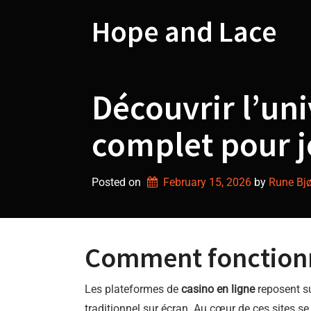
Skip
to
Hope and Lace
content
Découvrir l’un
complet pour j
Posted on
February 15, 2026
by 
Rune Bjø
Comment fonctionne
Les plateformes de
casino en ligne
reposent su
traditionnel sur écran. Au cœur de ces sites s