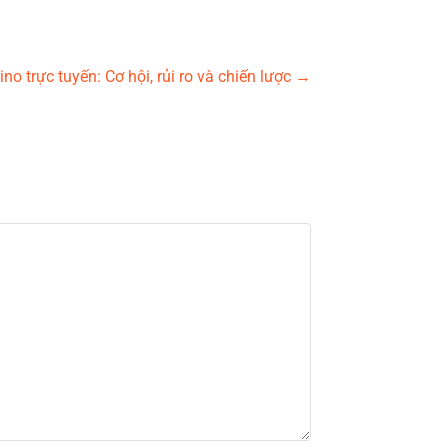
o trực tuyến: Cơ hội, rủi ro và chiến lược
→