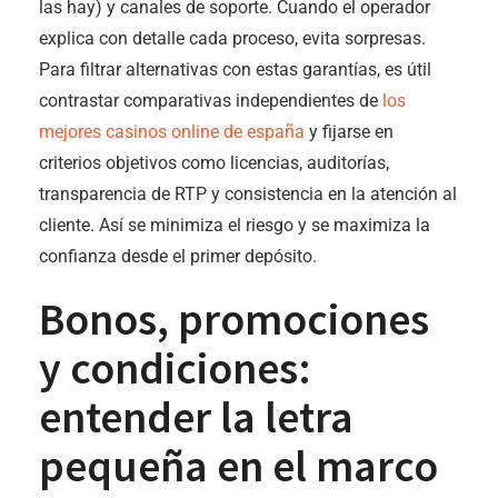
las hay) y canales de soporte. Cuando el operador
explica con detalle cada proceso, evita sorpresas.
Para filtrar alternativas con estas garantías, es útil
contrastar comparativas independientes de
los
mejores casinos online de españa
y fijarse en
criterios objetivos como licencias, auditorías,
transparencia de RTP y consistencia en la atención al
cliente. Así se minimiza el riesgo y se maximiza la
confianza desde el primer depósito.
Bonos, promociones
y condiciones:
entender la letra
pequeña en el marco