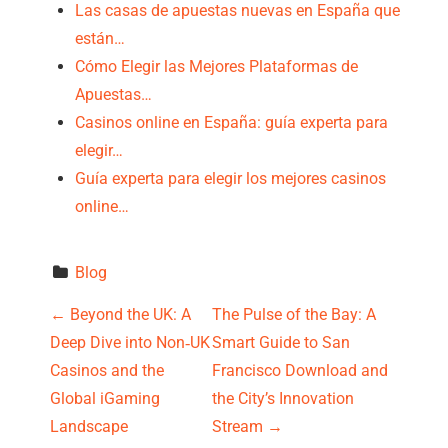
Las casas de apuestas nuevas en España que
están…
Cómo Elegir las Mejores Plataformas de
Apuestas…
Casinos online en España: guía experta para
elegir…
Guía experta para elegir los mejores casinos
online…
Blog
P
←
Beyond the UK: A
The Pulse of the Bay: A
Deep Dive into Non‑UK
Smart Guide to San
o
Casinos and the
Francisco Download and
s
Global iGaming
the City’s Innovation
Landscape
Stream
→