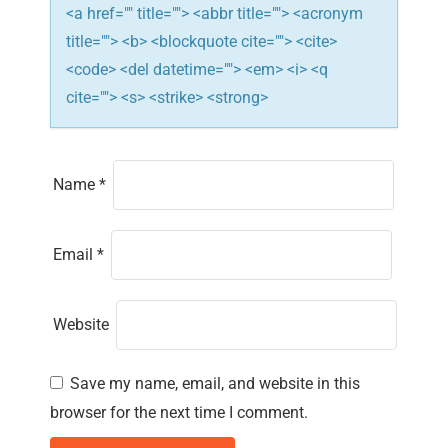
<a href="" title=""> <abbr title=""> <acronym
title=""> <b> <blockquote cite=""> <cite>
<code> <del datetime=""> <em> <i> <q
cite=""> <s> <strike> <strong>
Name
*
Email
*
Website
Save my name, email, and website in this
browser for the next time I comment.