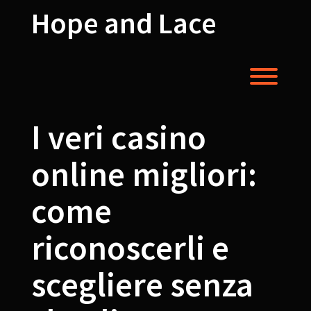
Skip
Hope and Lace
to
content
Toggl
I veri casino
online migliori:
come
riconoscerli e
scegliere senza