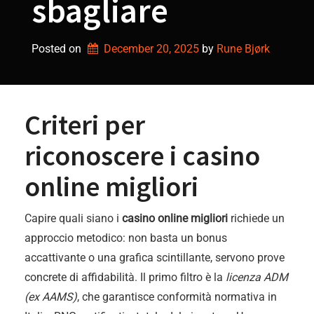
sbagliare
Posted on
December 20, 2025
by 
Rune Bjørk
Criteri per
riconoscere i casino
online migliori
Capire quali siano i
casino online migliori
richiede un
approccio metodico: non basta un bonus
accattivante o una grafica scintillante, servono prove
concrete di affidabilità. Il primo filtro è la
licenza ADM
(ex AAMS)
, che garantisce conformità normativa in