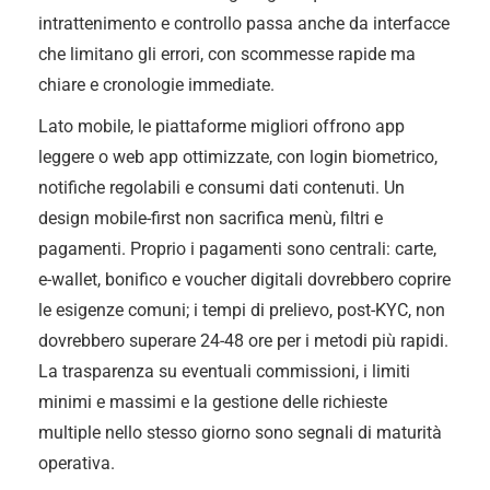
intrattenimento e controllo passa anche da interfacce
che limitano gli errori, con scommesse rapide ma
chiare e cronologie immediate.
Lato mobile, le piattaforme migliori offrono app
leggere o web app ottimizzate, con login biometrico,
notifiche regolabili e consumi dati contenuti. Un
design mobile-first non sacrifica menù, filtri e
pagamenti. Proprio i pagamenti sono centrali: carte,
e-wallet, bonifico e voucher digitali dovrebbero coprire
le esigenze comuni; i tempi di prelievo, post-KYC, non
dovrebbero superare 24-48 ore per i metodi più rapidi.
La trasparenza su eventuali commissioni, i limiti
minimi e massimi e la gestione delle richieste
multiple nello stesso giorno sono segnali di maturità
operativa.