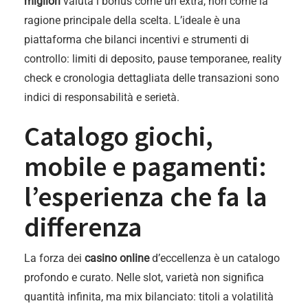
migliori
valuta i bonus come un extra, non come la
ragione principale della scelta. L’ideale è una
piattaforma che bilanci incentivi e strumenti di
controllo: limiti di deposito, pause temporanee, reality
check e cronologia dettagliata delle transazioni sono
indici di responsabilità e serietà.
Catalogo giochi,
mobile e pagamenti:
l’esperienza che fa la
differenza
La forza dei
casino online
d’eccellenza è un catalogo
profondo e curato. Nelle slot, varietà non significa
quantità infinita, ma mix bilanciato: titoli a volatilità