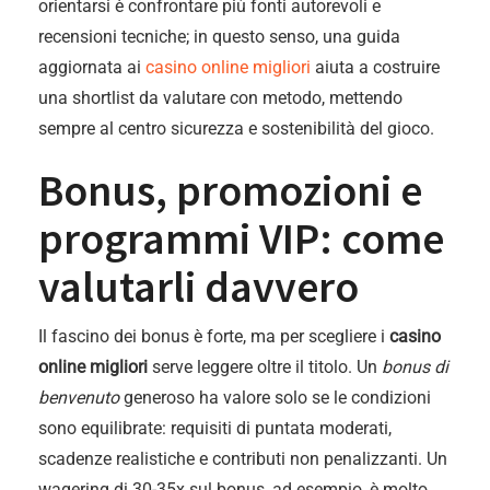
orientarsi è confrontare più fonti autorevoli e
recensioni tecniche; in questo senso, una guida
aggiornata ai
casino online migliori
aiuta a costruire
una shortlist da valutare con metodo, mettendo
sempre al centro sicurezza e sostenibilità del gioco.
Bonus, promozioni e
programmi VIP: come
valutarli davvero
Il fascino dei bonus è forte, ma per scegliere i
casino
online migliori
serve leggere oltre il titolo. Un
bonus di
benvenuto
generoso ha valore solo se le condizioni
sono equilibrate: requisiti di puntata moderati,
scadenze realistiche e contributi non penalizzanti. Un
wagering di 30-35x sul bonus, ad esempio, è molto