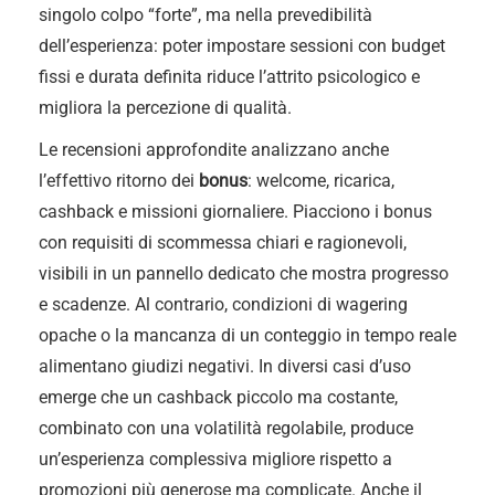
singolo colpo “forte”, ma nella prevedibilità
dell’esperienza: poter impostare sessioni con budget
fissi e durata definita riduce l’attrito psicologico e
migliora la percezione di qualità.
Le recensioni approfondite analizzano anche
l’effettivo ritorno dei
bonus
: welcome, ricarica,
cashback e missioni giornaliere. Piacciono i bonus
con requisiti di scommessa chiari e ragionevoli,
visibili in un pannello dedicato che mostra progresso
e scadenze. Al contrario, condizioni di wagering
opache o la mancanza di un conteggio in tempo reale
alimentano giudizi negativi. In diversi casi d’uso
emerge che un cashback piccolo ma costante,
combinato con una volatilità regolabile, produce
un’esperienza complessiva migliore rispetto a
promozioni più generose ma complicate. Anche il