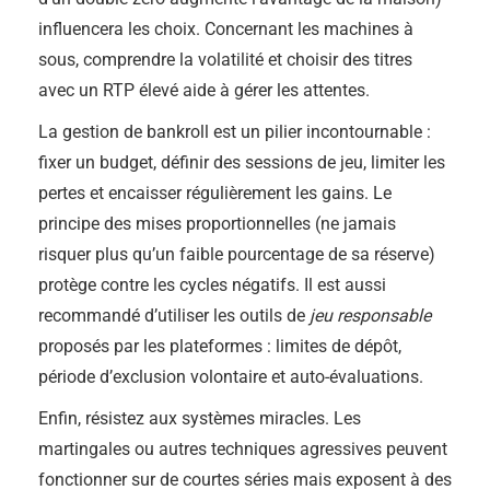
influencera les choix. Concernant les machines à
sous, comprendre la volatilité et choisir des titres
avec un RTP élevé aide à gérer les attentes.
La gestion de bankroll est un pilier incontournable :
fixer un budget, définir des sessions de jeu, limiter les
pertes et encaisser régulièrement les gains. Le
principe des mises proportionnelles (ne jamais
risquer plus qu’un faible pourcentage de sa réserve)
protège contre les cycles négatifs. Il est aussi
recommandé d’utiliser les outils de
jeu responsable
proposés par les plateformes : limites de dépôt,
période d’exclusion volontaire et auto-évaluations.
Enfin, résistez aux systèmes miracles. Les
martingales ou autres techniques agressives peuvent
fonctionner sur de courtes séries mais exposent à des