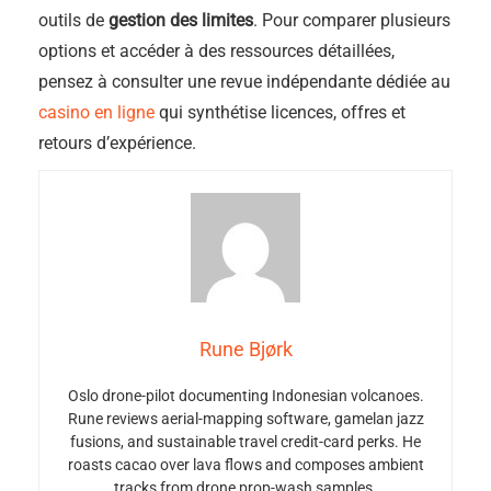
outils de
gestion des limites
. Pour comparer plusieurs
options et accéder à des ressources détaillées,
pensez à consulter une revue indépendante dédiée au
casino en ligne
qui synthétise licences, offres et
retours d’expérience.
Rune Bjørk
Oslo drone-pilot documenting Indonesian volcanoes.
Rune reviews aerial-mapping software, gamelan jazz
fusions, and sustainable travel credit-card perks. He
roasts cacao over lava flows and composes ambient
tracks from drone prop-wash samples.