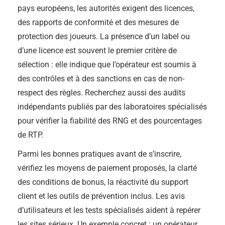
pays européens, les autorités exigent des licences,
des rapports de conformité et des mesures de
protection des joueurs. La présence d’un label ou
d’une licence est souvent le premier critère de
sélection : elle indique que l’opérateur est soumis à
des contrôles et à des sanctions en cas de non-
respect des règles. Recherchez aussi des audits
indépendants publiés par des laboratoires spécialisés
pour vérifier la fiabilité des RNG et des pourcentages
de RTP.
Parmi les bonnes pratiques avant de s’inscrire,
vérifiez les moyens de paiement proposés, la clarté
des conditions de bonus, la réactivité du support
client et les outils de prévention inclus. Les avis
d’utilisateurs et les tests spécialisés aident à repérer
les sites sérieux. Un exemple concret : un opérateur