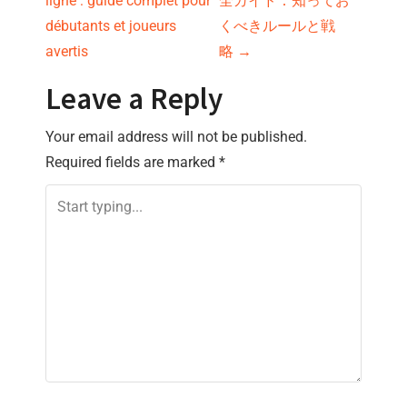
ligne : guide complet pour
全ガイド：知ってお
s
débutants et joueurs
くべきルールと戦
avertis
略
→
t
Leave a Reply
n
Your email address will not be published.
a
Required fields are marked
*
v
i
g
a
t
i