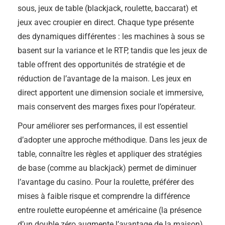
sous, jeux de table (blackjack, roulette, baccarat) et
jeux avec croupier en direct. Chaque type présente
des dynamiques différentes : les machines à sous se
basent sur la variance et le RTP, tandis que les jeux de
table offrent des opportunités de stratégie et de
réduction de l’avantage de la maison. Les jeux en
direct apportent une dimension sociale et immersive,
mais conservent des marges fixes pour l’opérateur.
Pour améliorer ses performances, il est essentiel
d’adopter une approche méthodique. Dans les jeux de
table, connaître les règles et appliquer des stratégies
de base (comme au blackjack) permet de diminuer
l’avantage du casino. Pour la roulette, préférer des
mises à faible risque et comprendre la différence
entre roulette européenne et américaine (la présence
d’un double zéro augmente l’avantage de la maison)