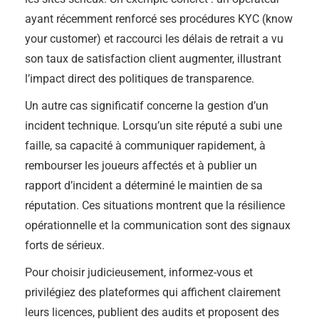
ayant récemment renforcé ses procédures KYC (know
your customer) et raccourci les délais de retrait a vu
son taux de satisfaction client augmenter, illustrant
l’impact direct des politiques de transparence.
Un autre cas significatif concerne la gestion d’un
incident technique. Lorsqu’un site réputé a subi une
faille, sa capacité à communiquer rapidement, à
rembourser les joueurs affectés et à publier un
rapport d’incident a déterminé le maintien de sa
réputation. Ces situations montrent que la résilience
opérationnelle et la communication sont des signaux
forts de sérieux.
Pour choisir judicieusement, informez-vous et
privilégiez des plateformes qui affichent clairement
leurs licences, publient des audits et proposent des