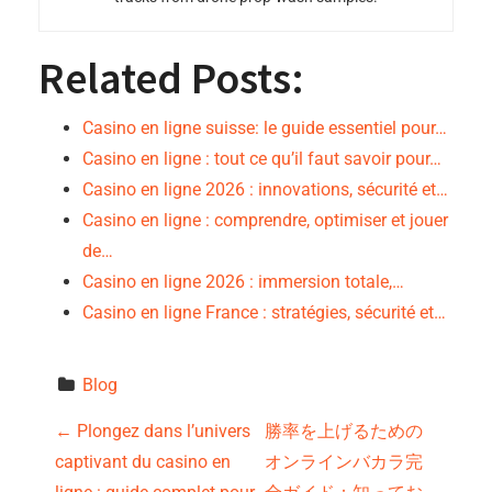
Related Posts:
Casino en ligne suisse: le guide essentiel pour…
Casino en ligne : tout ce qu’il faut savoir pour…
Casino en ligne 2026 : innovations, sécurité et…
Casino en ligne : comprendre, optimiser et jouer
de…
Casino en ligne 2026 : immersion totale,…
Casino en ligne France : stratégies, sécurité et…
Blog
P
←
Plongez dans l’univers
勝率を上げるための
captivant du casino en
オンラインバカラ完
o