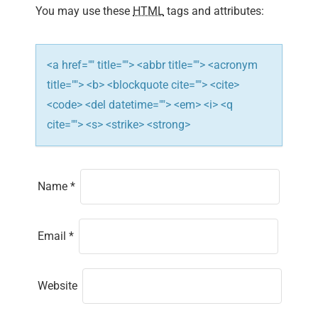
You may use these
HTML
tags and attributes:
o
n
<a href="" title=""> <abbr title=""> <acronym
title=""> <b> <blockquote cite=""> <cite>
<code> <del datetime=""> <em> <i> <q
cite=""> <s> <strike> <strong>
Name
*
Email
*
Website