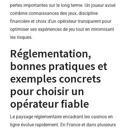
pertes importantes sur le long terme. Un joueur avisé
combine connaissances des jeux, discipline
financière et choix d’un opérateur transparent pour
optimiser ses expériences de jeu tout en minimisant
les risques.
Réglementation,
bonnes pratiques et
exemples concrets
pour choisir un
opérateur fiable
Le paysage réglementaire encadrant les casinos en
ligne évolue rapidement. En France et dans plusieurs