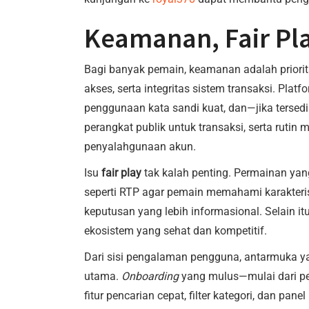
Keamanan, Fair Pl
Bagi banyak pemain, keamanan adalah priorit
akses, serta integritas sistem transaksi. Pla
penggunaan kata sandi kuat, dan—jika tersed
perangkat publik untuk transaksi, serta ruti
penyalahgunaan akun.
Isu
fair play
tak kalah penting. Permainan yan
seperti RTP agar pemain memahami karakteri
keputusan yang lebih informasional. Selain 
ekosistem yang sehat dan kompetitif.
Dari sisi pengalaman pengguna, antarmuka yan
utama.
Onboarding
yang mulus—mulai dari pend
fitur pencarian cepat, filter kategori, dan 