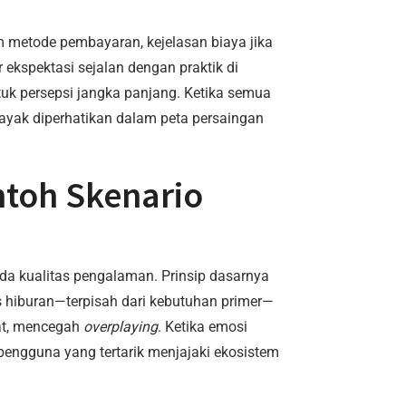
metode pembayaran, kejelasan biaya jika
 ekspektasi sejalan dengan praktik di
uk persepsi jangka panjang. Ketika semua
yak diperhatikan dalam peta persaingan
ntoh Skenario
da kualitas pengalaman. Prinsip dasarnya
 hiburan—terpisah dari kebutuhan primer—
hat, mencegah
overplaying
. Ketika emosi
 pengguna yang tertarik menjajaki ekosistem