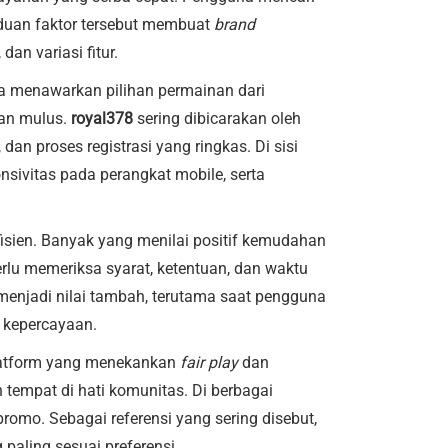
duan faktor tersebut membuat
brand
n variasi fitur.
ya menawarkan pilihan permainan dari
lan mulus.
royal378
sering dibicarakan oleh
an proses registrasi yang ringkas. Di sisi
sivitas pada perangkat mobile, serta
isien. Banyak yang menilai positif kemudahan
erlu memeriksa syarat, ketentuan, dan waktu
 menjadi nilai tambah, terutama saat pengguna
i kepercayaan.
Platform yang menekankan
fair play
dan
empat di hati komunitas. Di berbagai
romo. Sebagai referensi yang sering disebut,
ling sesuai preferensi.