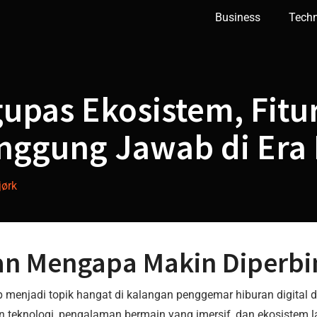
Business
Tech
upas Ekosistem, Fitur
ggung Jawab di Era H
jørk
dan Mengapa Makin Diperb
 menjadi topik hangat di kalangan penggemar hiburan digital d
ahan teknologi, pengalaman bermain yang imersif, dan ekosiste