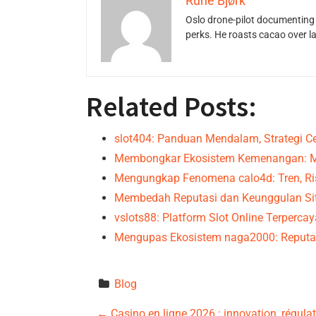
Rune Bjørk
Oslo drone-pilot documenting 
perks. He roasts cacao over 
Related Posts:
slot404: Panduan Mendalam, Strategi Cer
Membongkar Ekosistem Kemenangan: 
Mengungkap Fenomena calo4d: Tren, Ri
Membedah Reputasi dan Keunggulan Sit
vslots88: Platform Slot Online Terperc
Mengupas Ekosistem naga2000: Reputa
Blog
←
Casino en ligne 2026 : innovation, régulat