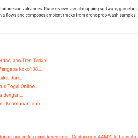
Indonesian volcanoes. Rune reviews aerial-mapping software, gamelan jaz
lava flows and composes ambient tracks from drone prop-wash samples.
das, dan Tren Terkini
Mengapa koko138…
siko, dan…
us Togel Online…
aya dengan…
si, Keamanan, dan…
ion et nouvelles expériences qui
Casino non AAMS: la bussola pe