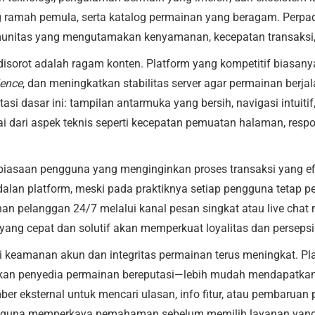
 ramah pemula, serta katalog permainan yang beragam. Perpa
nitas yang mengutamakan kenyamanan, kecepatan transaksi, da
 disorot adalah ragam konten. Platform yang kompetitif biasan
ience
, dan meningkatkan stabilitas server agar permainan berja
dasar ini: tampilan antarmuka yang bersih, navigasi intuitif, d
 dari aspek teknis seperti kecepatan pemuatan halaman, respon
kebiasaan pengguna yang menginginkan proses transaksi yang ef
dalan platform, meski pada praktiknya setiap pengguna tetap p
an pelanggan 24/7 melalui kanal pesan singkat atau live chat
yang cepat dan solutif akan memperkuat loyalitas dan perseps
ai keamanan akun dan integritas permainan terus meningkat. 
an penyedia permainan bereputasi—lebih mudah mendapatkan t
r eksternal untuk mencari ulasan, info fitur, atau pembaruan p
una memperkaya pemahaman sebelum memilih layanan yang pa