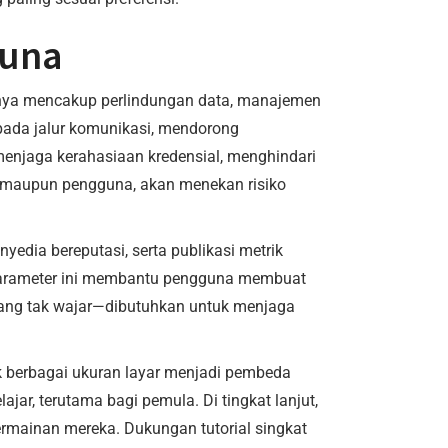
guna
sanya mencakup perlindungan data, manajemen
i pada jalur komunikasi, mendorong
menjaga kerahasiaan kredensial, menghindari
ia maupun pengguna, akan menekan risiko
edia bereputasi, serta publikasi metrik
 parameter ini membantu pengguna membuat
 yang tak wajar—dibutuhkan untuk menjaga
uk berbagai ukuran layar menjadi pembeda
jar, terutama bagi pemula. Di tingkat lanjut,
permainan mereka. Dukungan tutorial singkat