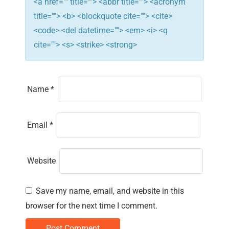
n
<a href="" title=""> <abbr title=""> <acronym
title=""> <b> <blockquote cite=""> <cite>
<code> <del datetime=""> <em> <i> <q
cite=""> <s> <strike> <strong>
Name
*
Email
*
Website
Save my name, email, and website in this
browser for the next time I comment.