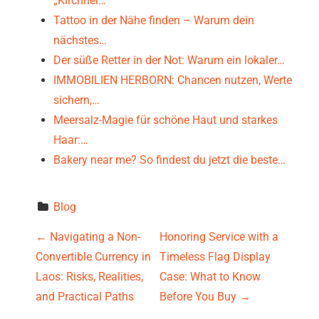
„Kirchner…
Tattoo in der Nähe finden – Warum dein
nächstes…
Der süße Retter in der Not: Warum ein lokaler…
IMMOBILIEN HERBORN: Chancen nutzen, Werte
sichern,…
Meersalz-Magie für schöne Haut und starkes
Haar:…
Bakery near me? So findest du jetzt die beste…
Blog
P
←
Navigating a Non-
Honoring Service with a
Convertible Currency in
Timeless Flag Display
o
Laos: Risks, Realities,
Case: What to Know
s
and Practical Paths
Before You Buy
→