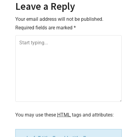
t
Leave a Reply
n
Your email address will not be published.
Required fields are marked
*
a
v
i
g
a
t
i
You may use these
HTML
tags and attributes:
o