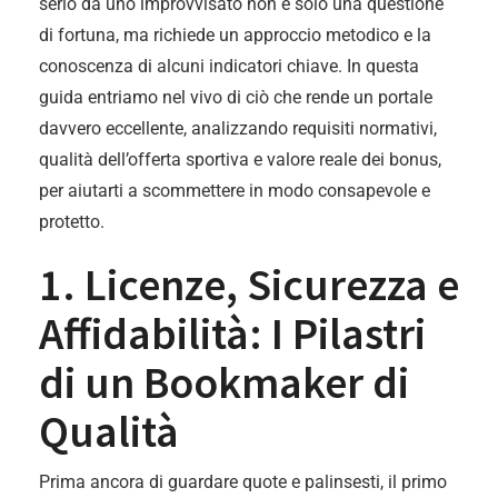
serio da uno improvvisato non è solo una questione
di fortuna, ma richiede un approccio metodico e la
conoscenza di alcuni indicatori chiave. In questa
guida entriamo nel vivo di ciò che rende un portale
davvero eccellente, analizzando requisiti normativi,
qualità dell’offerta sportiva e valore reale dei bonus,
per aiutarti a scommettere in modo consapevole e
protetto.
1. Licenze, Sicurezza e
Affidabilità: I Pilastri
di un Bookmaker di
Qualità
Prima ancora di guardare quote e palinsesti, il primo