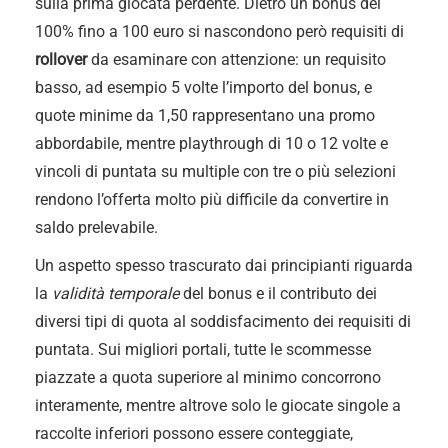
sulla prima giocata perdente. Dietro un bonus del
100% fino a 100 euro si nascondono però requisiti di
rollover
da esaminare con attenzione: un requisito
basso, ad esempio 5 volte l’importo del bonus, e
quote minime da 1,50 rappresentano una promo
abbordabile, mentre playthrough di 10 o 12 volte e
vincoli di puntata su multiple con tre o più selezioni
rendono l’offerta molto più difficile da convertire in
saldo prelevabile.
Un aspetto spesso trascurato dai principianti riguarda
la
validità temporale
del bonus e il contributo dei
diversi tipi di quota al soddisfacimento dei requisiti di
puntata. Sui migliori portali, tutte le scommesse
piazzate a quota superiore al minimo concorrono
interamente, mentre altrove solo le giocate singole a
raccolte inferiori possono essere conteggiate,