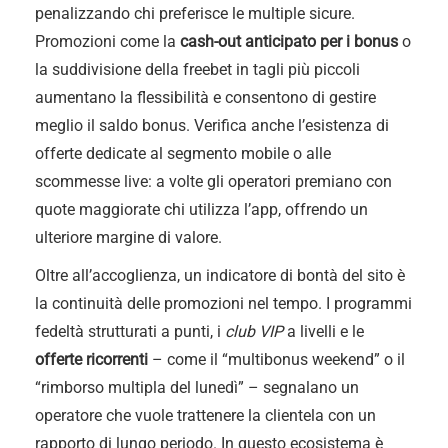
penalizzando chi preferisce le multiple sicure.
Promozioni come la
cash-out anticipato per i bonus
o
la suddivisione della freebet in tagli più piccoli
aumentano la flessibilità e consentono di gestire
meglio il saldo bonus. Verifica anche l’esistenza di
offerte dedicate al segmento mobile o alle
scommesse live: a volte gli operatori premiano con
quote maggiorate chi utilizza l’app, offrendo un
ulteriore margine di valore.
Oltre all’accoglienza, un indicatore di bontà del sito è
la continuità delle promozioni nel tempo. I programmi
fedeltà strutturati a punti, i
club VIP
a livelli e le
offerte ricorrenti
– come il “multibonus weekend” o il
“rimborso multipla del lunedì” – segnalano un
operatore che vuole trattenere la clientela con un
rapporto di lungo periodo. In questo ecosistema è