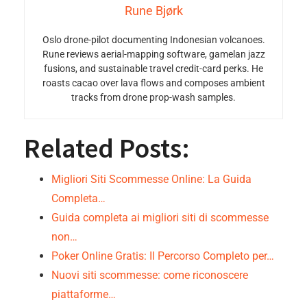
Rune Bjørk
Oslo drone-pilot documenting Indonesian volcanoes.
Rune reviews aerial-mapping software, gamelan jazz
fusions, and sustainable travel credit-card perks. He
roasts cacao over lava flows and composes ambient
tracks from drone prop-wash samples.
Related Posts:
Migliori Siti Scommesse Online: La Guida
Completa…
Guida completa ai migliori siti di scommesse
non…
Poker Online Gratis: Il Percorso Completo per…
Nuovi siti scommesse: come riconoscere
piattaforme…