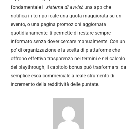
fondamentale il
sistema di avvisi
: una app che
notifica in tempo reale una quota maggiorata su un
evento, o una pagina promozioni aggiornata
quotidianamente, ti permette di restare sempre
informato senza dover cercare manualmente. Con un
po’ di organizzazione e la scelta di piattaforme che
offrono effettiva trasparenza nei termini e nel calcolo
del playthrough, il capitolo bonus può trasformarsi da
semplice esca commerciale a reale strumento di
incremento della redditività delle puntate.