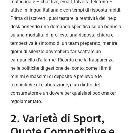
multicanale – chat live, email, talvolta telefono –
attivo in lingua italiana e con tempi di risposta rapidi.
Prima di iscriverti, puoi testare la reattività dell’help
desk ponendo una domanda specifica su un bonus o
su una modalità di prelievo: una risposta chiara e
tempestiva è sintomo di un team preparato, mentre
giorni di silenzio dovrebbero far scattare un
campanello d’allarme. Ricorda che la trasparenza
nelle politiche di gestione del conto, come i limiti
minimi e massimi di deposito e prelievo e le
tempistiche di elaborazione, è un diritto del
consumatore e un dovere per qualsiasi bookmaker
regolamentato.
2. Varietà di Sport,
Quote Competitive e