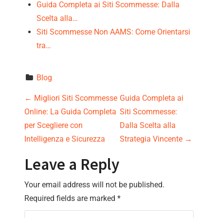
Guida Completa ai Siti Scommesse: Dalla
Scelta alla…
Siti Scommesse Non AAMS: Come Orientarsi
tra…
Blog
P
←
Migliori Siti Scommesse
Guida Completa ai
Online: La Guida Completa
Siti Scommesse:
o
per Scegliere con
Dalla Scelta alla
s
Intelligenza e Sicurezza
Strategia Vincente
→
t
Leave a Reply
n
Your email address will not be published.
Required fields are marked
*
a