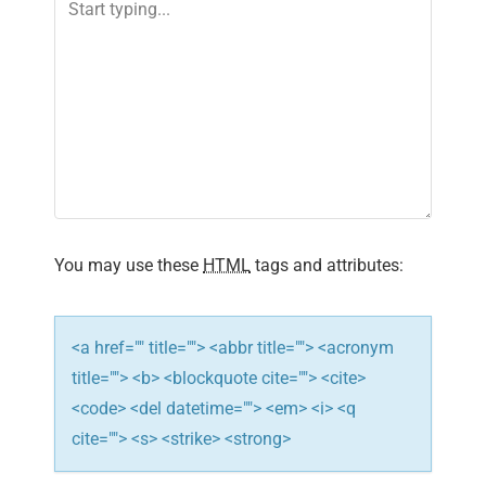
v
i
g
a
t
i
You may use these
HTML
tags and attributes:
o
n
<a href="" title=""> <abbr title=""> <acronym
title=""> <b> <blockquote cite=""> <cite>
<code> <del datetime=""> <em> <i> <q
cite=""> <s> <strike> <strong>