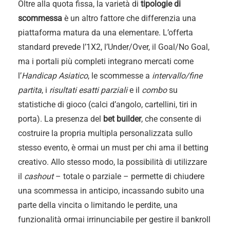
Oltre alla quota fissa, la varietà di
tipologie di
scommessa
è un altro fattore che differenzia una
piattaforma matura da una elementare. L’offerta
standard prevede l’1X2, l’Under/Over, il Goal/No Goal,
ma i portali più completi integrano mercati come
l’
Handicap Asiatico
, le scommesse a
intervallo/fine
partita
, i
risultati esatti parziali
e il
combo
su
statistiche di gioco (calci d’angolo, cartellini, tiri in
porta). La presenza del
bet builder
, che consente di
costruire la propria multipla personalizzata sullo
stesso evento, è ormai un must per chi ama il betting
creativo. Allo stesso modo, la possibilità di utilizzare
il
cashout
– totale o parziale – permette di chiudere
una scommessa in anticipo, incassando subito una
parte della vincita o limitando le perdite, una
funzionalità ormai irrinunciabile per gestire il bankroll