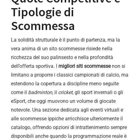
Tipologie di
Scommessa
La solidità strutturale è il punto di partenza, ma la
vera anima di un sito scommesse risiede nella
ricchezza del suo palinsesto e nella profondità
dell’offerta sportiva. I
migliori siti scommesse
non si
limitano a proporre i classici campionati di calcio, ma
estendono la copertura a discipline meno seguite
come il
badminton
, il
cricket
, gli sport invernali o gli
eSport, che oggi muovono un volume di giocate
notevole. Una sezione dedicata agli eventi virtuali e
alle scommesse ippiche arricchisce ulteriormente il
catalogo, offrendo opzioni di intrattenimento sempre
disponibili anche quando la programmazione reale è