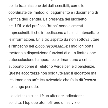
per la trasmissione dei dati sensibili, come le
coordinate dei metodi di pagamento e i documenti di
verifica dell’identità. La presenza del lucchetto
nell’URL e del prefisso “https” sono elementi
imprescindibili che impediscono a terzi di intercettare
le informazioni. Un altro aspetto da non sottovalutare
è l’impegno nel
gioco responsabile
: i migliori portali
mettono a disposizione funzioni di auto-limitazione,
autoesclusione temporanea e rimandano a enti di
supporto come il Telefono Verde per le dipendenze.
Queste accortezze non solo tutelano il giocatore ma
testimoniano un’etica aziendale che fa la differenza
nel lungo periodo.
L’assistenza clienti è un ulteriore indicatore di
solidità. I top operatori offrono un servizio