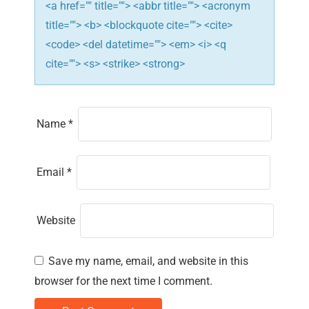
n
<a href="" title=""> <abbr title=""> <acronym
title=""> <b> <blockquote cite=""> <cite>
<code> <del datetime=""> <em> <i> <q
cite=""> <s> <strike> <strong>
Name
*
Email
*
Website
Save my name, email, and website in this
browser for the next time I comment.