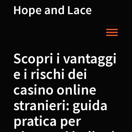
Skip
Hope and Lace
to
content
Toggl
Scopri i vantaggi
e i rischi dei
casino online
stranieri: guida
pratica per