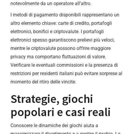
notevolmente da un operatore all’altro.
I metodi di pagamento disponibili rappresentano un
altro elemento chiave: carte di credito, portafogli
elettronici, bonifici e criptovalute. I portafogli
elettronici spesso garantiscono prelievi più veloci,
mentre le criptovalute possono offrire maggiore
privacy ma comportano fluttuazioni di valore.
Verificare le eventuali commissioni e la presenza di
restrizioni per residenti italiani può evitare sorprese al
momento del ritiro delle vincite.
Strategie, giochi
popolari e casi reali
Conoscere le dinamiche dei giochi aiuta a
massimizzare il divertimento e a gestire il rischio. Le