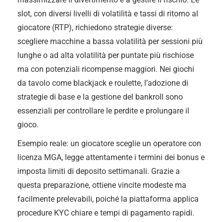
slot, con diversi livelli di volatilità e tassi di ritorno al
giocatore (RTP), richiedono strategie diverse:
scegliere macchine a bassa volatilità per sessioni più
lunghe o ad alta volatilità per puntate più rischiose
ma con potenziali ricompense maggiori. Nei giochi
da tavolo come blackjack e roulette, l’adozione di
strategie di base e la gestione del bankroll sono
essenziali per controllare le perdite e prolungare il
gioco.
Esempio reale: un giocatore sceglie un operatore con
licenza MGA, legge attentamente i termini dei bonus e
imposta limiti di deposito settimanali. Grazie a
questa preparazione, ottiene vincite modeste ma
facilmente prelevabili, poiché la piattaforma applica
procedure KYC chiare e tempi di pagamento rapidi.