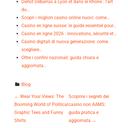
Derlot Débarras à Lyon et dans le Rhône : l’art
du…
Scopri i migliori casino online nuovi: come…
Casino en ligne suisse: le guide essentiel pour…
Casino en ligne 2026 : innovations, sécurité et…
Casinò digitali di nuova generazione: come
scegliere…
Oltre i confini nazionali: guida chiara e
aggiornata…
Blog
P
←
Wear Your Views: The
Scoprire i segreti dei
Booming World of Political
casino non AAMS:
o
Graphic Tees and Funny
guida pratica e
s
Shirts
aggiornata
→