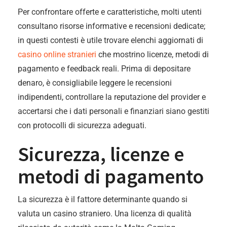
Per confrontare offerte e caratteristiche, molti utenti
consultano risorse informative e recensioni dedicate;
in questi contesti è utile trovare elenchi aggiornati di
casino online stranieri
che mostrino licenze, metodi di
pagamento e feedback reali. Prima di depositare
denaro, è consigliabile leggere le recensioni
indipendenti, controllare la reputazione del provider e
accertarsi che i dati personali e finanziari siano gestiti
con protocolli di sicurezza adeguati.
Sicurezza, licenze e
metodi di pagamento
La sicurezza è il fattore determinante quando si
valuta un casino straniero. Una licenza di qualità