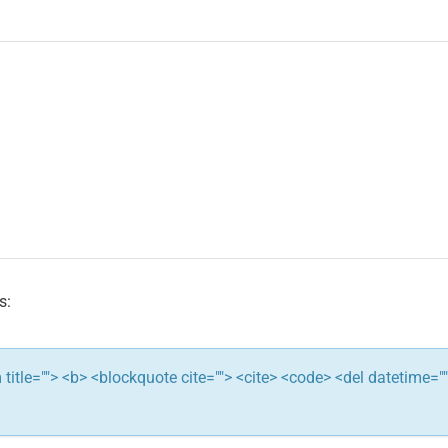
s:
ym title=""> <b> <blockquote cite=""> <cite> <code> <del datetime="