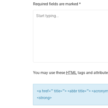
Required fields are marked
*
t
n
a
v
i
g
a
You may use these
HTML
tags and attribute
t
i
<a href="" title=""> <abbr title=""> <acron
<strong>
o