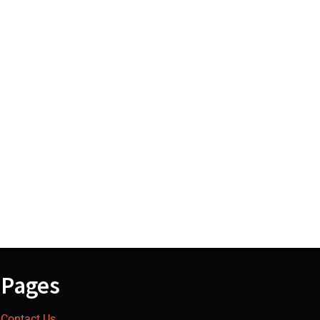
Pages
Contact Us