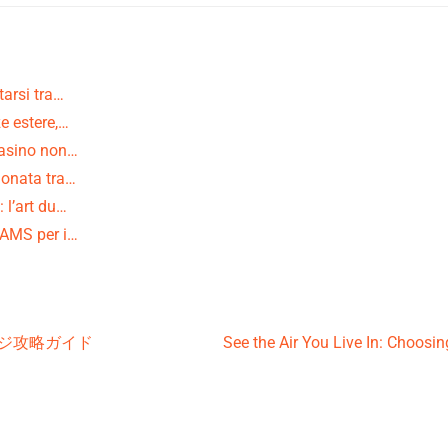
arsi tra…
e estere,…
 casino non…
ionata tra…
 l’art du…
AAMS per i…
ジ攻略ガイド
See the Air You Live In: Choosi