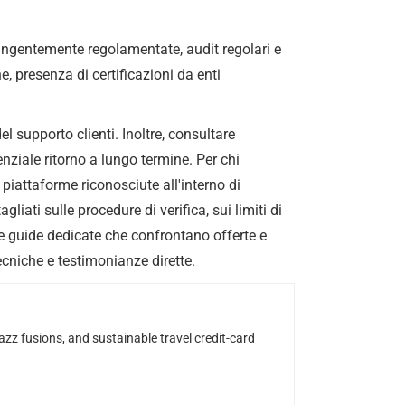
ringentemente regolamentate, audit regolari e
e, presenza di certificazioni da enti
el supporto clienti. Inoltre, consultare
enziale ritorno a lungo termine. Per chi
 piattaforme riconosciute all'interno di
iati sulle procedure di verifica, sui limiti di
 e guide dedicate che confrontano offerte e
ecniche e testimonianze dirette.
z fusions, and sustainable travel credit-card