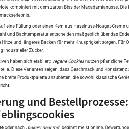
ge Note kombiniert mit dem zarten Biss der Macadamianüsse. Die
mackserlebnis.
uf eine Füllung oder einen Kern aus Haselnuss-Nougat-Creme un
ahl und Backtemperatur entscheiden maßgeblich über das Ender
 Hitze und längeres Backen für mehr Knusprigkeit sorgen. Für 
industrieller Zucker.
tiven haben sich etabliert:
vegane Cookies
nutzen pflanzliche Fe
eile. Diese Varianten zeigen, dass Geschmack und Konsistenz a
ine breite Produktpalette anzubieten, die sowohl klassische Geni
icht.
erung und Bestellprozesse:
Lieblingscookies
he
oder nach „
bakery near me
“ beginnt meist online. Bewertun