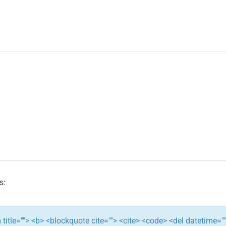
s:
ym title=""> <b> <blockquote cite=""> <cite> <code> <del datetime="