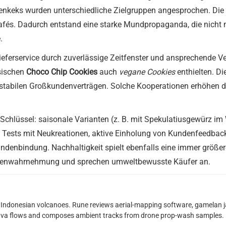
eks wurden unterschiedliche Zielgruppen angesprochen. Die Ak
afés. Dadurch entstand eine starke Mundpropaganda, die nicht 
.
r Lieferservice durch zuverlässige Zeitfenster und ansprechende
ssischen
Choco Chip Cookies
auch
vegane Cookies
enthielten. Di
 stabilen Großkundenverträgen. Solche Kooperationen erhöhen di
r Schlüssel: saisonale Varianten (z. B. mit Spekulatiusgewürz i
 Tests mit Neukreationen, aktive Einholung von Kundenfeedback 
ndenbindung. Nachhaltigkeit spielt ebenfalls eine immer größer
arkenwahrnehmung und sprechen umweltbewusste Käufer an.
Indonesian volcanoes. Rune reviews aerial-mapping software, gamelan jaz
lava flows and composes ambient tracks from drone prop-wash samples.