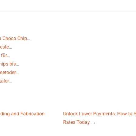
en Choco Chip…
beste…
 für…
hips bis…
 metoder…
kaler…
lding and Fabrication
Unlock Lower Payments: How to S
Rates Today
→