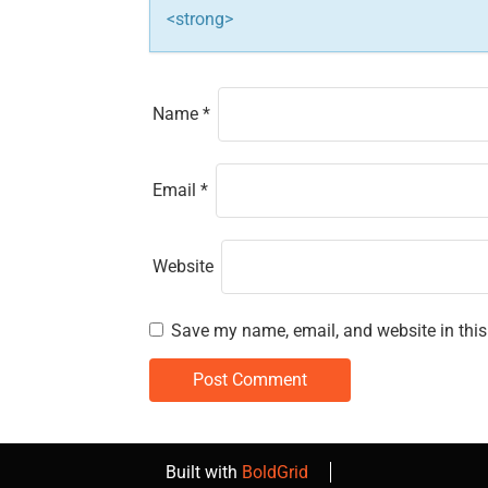
o
<strong>
n
Name
*
Email
*
Website
Save my name, email, and website in this
Built with
BoldGrid