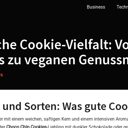
Business
Tech
he Cookie-Vielfalt: V
is zu veganen Genus
rk
 und Sorten: Was gute
Coo
er mit einem weichen, saftigen Kern und einem intensiven Aroma
der
Choco Chip Cookies
-Liebling mit dunkler Schokolade oder 