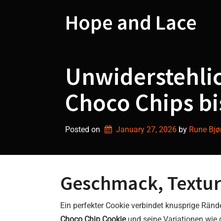
Skip
to
Hope and Lace
content
Unwiderstehlic
Choco Chips b
Posted on
January 27, 2026
by 
Rune Bjø
Geschmack, Textur
Ein perfekter Cookie verbindet knusprige Ränd
Choco Chip Cookie
und seine Variationen wie 