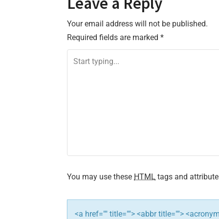
Leave a Reply
s
Your email address will not be published.
t
Required fields are marked
*
n
a
v
i
g
a
t
You may use these
HTML
tags and attribute
i
<a href="" title=""> <abbr title=""> <acron