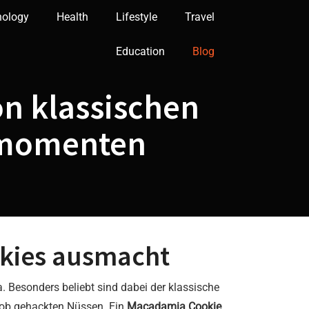
nology
Health
Lifestyle
Travel
Education
Blog
on klassischen
smomenten
kies
ausmacht
. Besonders beliebt sind dabei der klassische
grob gehackten Nüssen. Ein
Macadamia Cookie