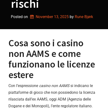
rischi
Posted on
November 13, 2025
by 
Rune Bjørk
Cosa sono i casino
non AAMS e come
funzionano le licenze
estere
Con l’espressione
casino non AAMS
si indicano le
piattaforme di gioco che non possiedono la licenza
rilasciata dall’ex AAMS, oggi ADM (Agenzia delle
Dogane e dei Monopoli), l’ente regolatore italiano.