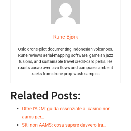
Rune Bjørk
Oslo drone-pilot documenting Indonesian volcanoes.
Rune reviews aerial-mapping software, gamelan jazz
fusions, and sustainable travel credit-card perks. He
roasts cacao over lava flows and composes ambient
tracks from drone prop-wash samples.
Related Posts:
Oltre l’ADM: guida essenziale ai casino non
aams per…
Siti non AAMS: cosa sapere davvero tra…