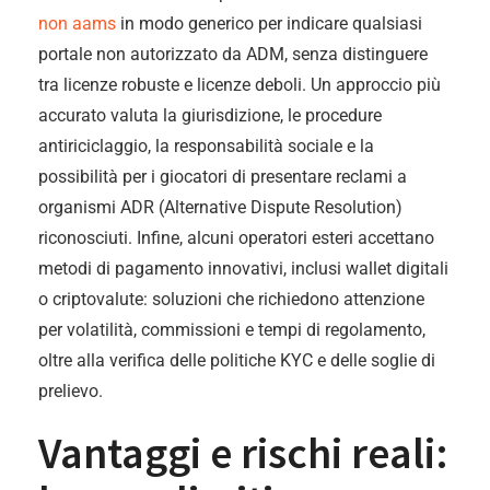
non aams
in modo generico per indicare qualsiasi
portale non autorizzato da ADM, senza distinguere
tra licenze robuste e licenze deboli. Un approccio più
accurato valuta la giurisdizione, le procedure
antiriciclaggio, la responsabilità sociale e la
possibilità per i giocatori di presentare reclami a
organismi ADR (Alternative Dispute Resolution)
riconosciuti. Infine, alcuni operatori esteri accettano
metodi di pagamento innovativi, inclusi wallet digitali
o criptovalute: soluzioni che richiedono attenzione
per volatilità, commissioni e tempi di regolamento,
oltre alla verifica delle politiche KYC e delle soglie di
prelievo.
Vantaggi e rischi reali: