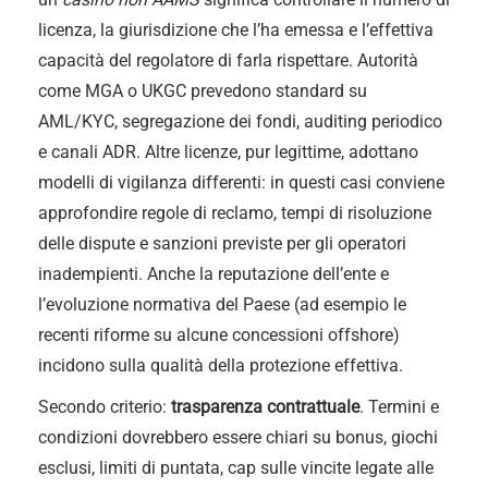
licenza, la giurisdizione che l’ha emessa e l’effettiva
capacità del regolatore di farla rispettare. Autorità
come MGA o UKGC prevedono standard su
AML/KYC, segregazione dei fondi, auditing periodico
e canali ADR. Altre licenze, pur legittime, adottano
modelli di vigilanza differenti: in questi casi conviene
approfondire regole di reclamo, tempi di risoluzione
delle dispute e sanzioni previste per gli operatori
inadempienti. Anche la reputazione dell’ente e
l’evoluzione normativa del Paese (ad esempio le
recenti riforme su alcune concessioni offshore)
incidono sulla qualità della protezione effettiva.
Secondo criterio:
trasparenza contrattuale
. Termini e
condizioni dovrebbero essere chiari su bonus, giochi
esclusi, limiti di puntata, cap sulle vincite legate alle