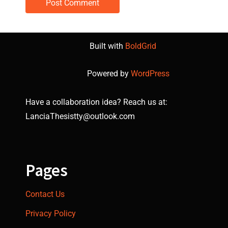
Built with
BoldGrid
Powered by
WordPress
Have a collaboration idea? Reach us at:
LanciaThesistty@outlook.com
Pages
Contact Us
Privacy Policy