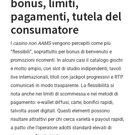
bonus, limiti,
pagamenti, tutela del
consumatore
I
casino non AAMS
vengono percepiti come più
“flessibili”, soprattutto per bonus di benvenuto e
promozioni ricorrenti. In alcuni casi il catalogo giochi
è molto ampio, con slot di studio indipendenti, tavoli
live internazionali, titoli con jackpot progressivi e RTP
comunicati in modo trasparente. La flessibilità si
nota anche nei limiti di scommessa e nei metodi di
pagamento: e-wallet diffusi, carte, bonifici rapidi,
talvolta asset digitali. Questi elementi possono
risultare attrattivi per chi cerca varietà e payout rapidi,
a patto che l’operatore adotti standard elevati di