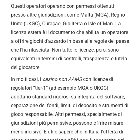
Questi operatori operano con permessi ottenuti
presso altre giurisdizioni, come Malta (MGA), Regno
Unito (UKGC), Curaçao, Gibilterra o Isle of Man. La
licenza estera è il documento che abilita un operatore
a offrire giochi d’azzardo in base alle regole del paese
che l’ha rilasciata. Non tutte le licenze, però, sono
equivalenti in termini di controlli, trasparenza e tutela
del giocatore.
In molti casi, i
casino non AAMS
con licenze di
regolatori “tier-1” (ad esempio MGA o UKGC)
adottano standard rigorosi su integrità del software,
separazione dei fondi, limiti di deposito e strumenti di
gioco responsabile. Altri permessi, specialmente di
giurisdizioni più permissive, possono offrire misure
meno incisive. È utile sapere che in Italia l’offerta di