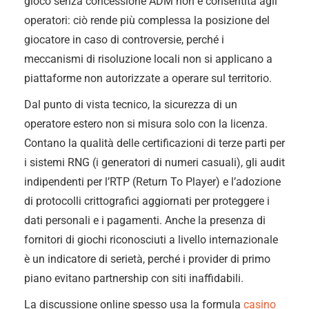
gioco senza concessione ADM non è consentita agli
operatori: ciò rende più complessa la posizione del
giocatore in caso di controversie, perché i
meccanismi di risoluzione locali non si applicano a
piattaforme non autorizzate a operare sul territorio.
Dal punto di vista tecnico, la sicurezza di un
operatore estero non si misura solo con la licenza.
Contano la qualità delle certificazioni di terze parti per
i sistemi RNG (i generatori di numeri casuali), gli audit
indipendenti per l’RTP (Return To Player) e l’adozione
di protocolli crittografici aggiornati per proteggere i
dati personali e i pagamenti. Anche la presenza di
fornitori di giochi riconosciuti a livello internazionale
è un indicatore di serietà, perché i provider di primo
piano evitano partnership con siti inaffidabili.
La discussione online spesso usa la formula
casino