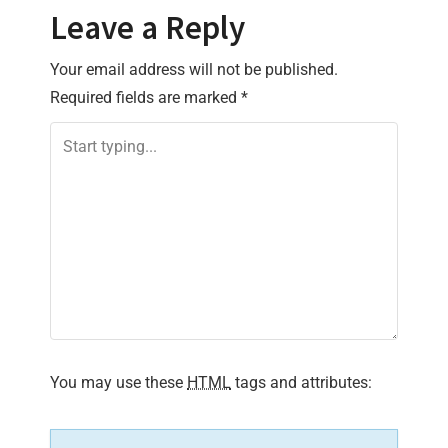
t
Leave a Reply
n
Your email address will not be published.
a
Required fields are marked
*
v
i
g
a
t
i
You may use these
HTML
tags and attributes:
o
n