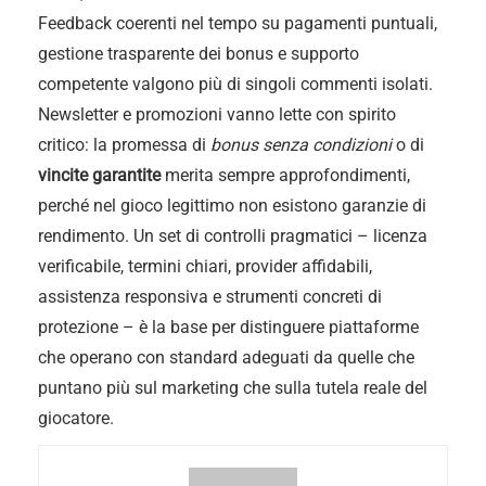
Feedback coerenti nel tempo su pagamenti puntuali,
gestione trasparente dei bonus e supporto
competente valgono più di singoli commenti isolati.
Newsletter e promozioni vanno lette con spirito
critico: la promessa di
bonus senza condizioni
o di
vincite garantite
merita sempre approfondimenti,
perché nel gioco legittimo non esistono garanzie di
rendimento. Un set di controlli pragmatici – licenza
verificabile, termini chiari, provider affidabili,
assistenza responsiva e strumenti concreti di
protezione – è la base per distinguere piattaforme
che operano con standard adeguati da quelle che
puntano più sul marketing che sulla tutela reale del
giocatore.