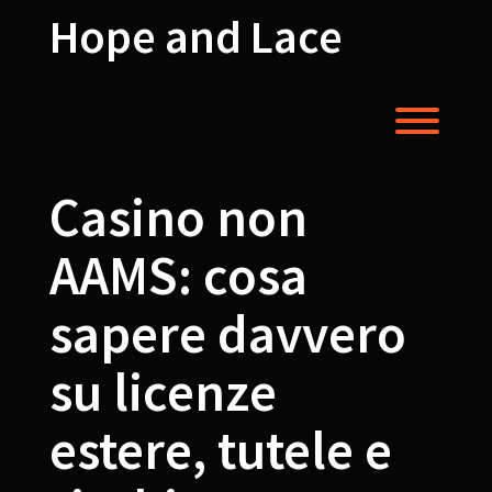
Skip
Hope and Lace
to
content
Toggl
Casino non
AAMS: cosa
sapere davvero
su licenze
estere, tutele e