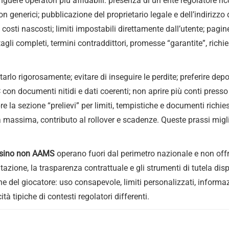
inguere operatori più affidabili: presenza di un ente regolatore ri
n generici; pubblicazione del proprietario legale e dell’indirizzo 
za costi nascosti; limiti impostabili direttamente dall’utente; pagi
gli completi, termini contraddittori, promesse “garantite”, richi
arlo rigorosamente; evitare di inseguire le perdite; preferire deposi
 con documenti nitidi e dati coerenti; non aprire più conti presso
 la sezione “prelievi” per limiti, tempistiche e documenti richies
a massima, contributo al rollover e scadenze. Queste prassi migli
sino non AAMS
operano fuori dal perimetro nazionale e non off
eputazione, la trasparenza contrattuale e gli strumenti di tutela di
ne del giocatore: uso consapevole, limiti personalizzati, informa
ità tipiche di contesti regolatori differenti.