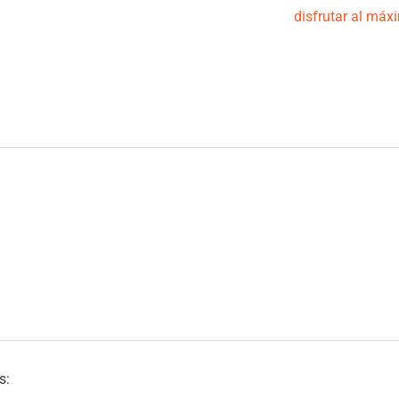
disfrutar al má
s: