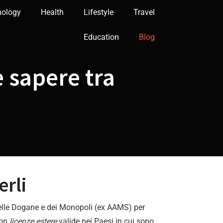
nology
Health
Lifestyle
Travel
Education
Blog
 sapere tra
erli
delle Dogane e dei Monopoli (ex AAMS) per
con
licenze estere
valide nei Paesi in cui sono