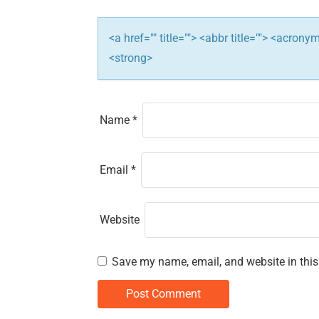
i
<a href="" title=""> <abbr title=""> <acron
o
<strong>
n
Name
*
Email
*
Website
Save my name, email, and website in this