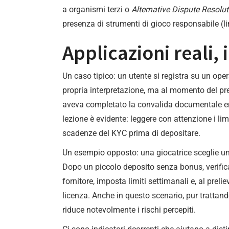
a organismi terzi o
Alternative Dispute Resolut
presenza di strumenti di gioco responsabile (li
Applicazioni reali, 
Un caso tipico: un utente si registra su un oper
propria interpretazione, ma al momento del pre
aveva completato la convalida documentale entr
lezione è evidente: leggere con attenzione i lim
scadenze del KYC prima di depositare.
Un esempio opposto: una giocatrice sceglie u
Dopo un piccolo deposito senza bonus, verific
fornitore, imposta limiti settimanali e, al prelie
licenza. Anche in questo scenario, pur trattan
riduce notevolmente i rischi percepiti.