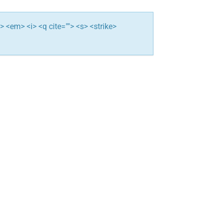
"> <em> <i> <q cite=""> <s> <strike>