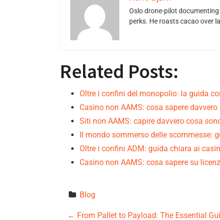
Oslo drone-pilot documenting 
perks. He roasts cacao over 
Related Posts:
Oltre i confini del monopolio: la guida c
Casino non AAMS: cosa sapere davvero 
Siti non AAMS: capire davvero cosa so
Il mondo sommerso delle scommesse: g
Oltre i confini ADM: guida chiara ai ca
Casino non AAMS: cosa sapere su licenz
Blog
P
←
From Pallet to Payload: The Essential Gui