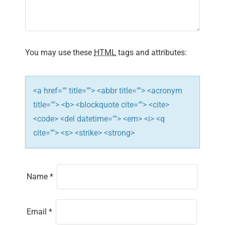
a
t
i
You may use these
HTML
tags and attributes:
o
n
<a href="" title=""> <abbr title=""> <acronym
title=""> <b> <blockquote cite=""> <cite>
<code> <del datetime=""> <em> <i> <q
cite=""> <s> <strike> <strong>
Name
*
Email
*