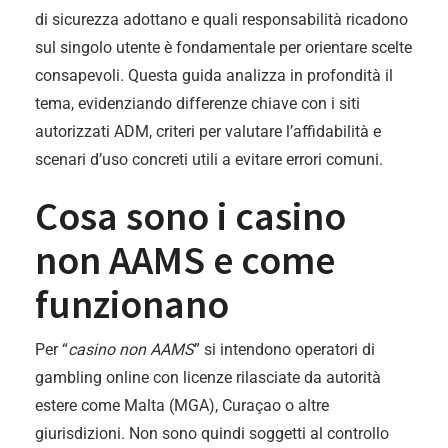
di sicurezza adottano e quali responsabilità ricadono
sul singolo utente è fondamentale per orientare scelte
consapevoli. Questa guida analizza in profondità il
tema, evidenziando differenze chiave con i siti
autorizzati ADM, criteri per valutare l’affidabilità e
scenari d’uso concreti utili a evitare errori comuni.
Cosa sono i casino
non AAMS e come
funzionano
Per “
casino non AAMS
” si intendono operatori di
gambling online con licenze rilasciate da autorità
estere come Malta (MGA), Curaçao o altre
giurisdizioni. Non sono quindi soggetti al controllo