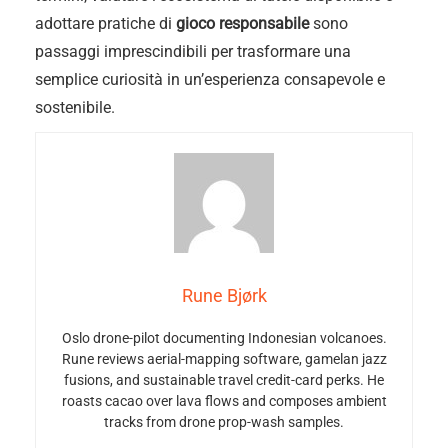
adottare pratiche di
gioco responsabile
sono
passaggi imprescindibili per trasformare una
semplice curiosità in un’esperienza consapevole e
sostenibile.
Rune Bjørk
Oslo drone-pilot documenting Indonesian volcanoes.
Rune reviews aerial-mapping software, gamelan jazz
fusions, and sustainable travel credit-card perks. He
roasts cacao over lava flows and composes ambient
tracks from drone prop-wash samples.