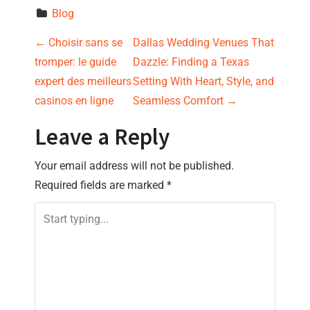
Blog
P
←
Choisir sans se
Dallas Wedding Venues That
tromper: le guide
Dazzle: Finding a Texas
o
expert des meilleurs
Setting With Heart, Style, and
s
casinos en ligne
Seamless Comfort
→
t
Leave a Reply
n
Your email address will not be published.
Required fields are marked
*
a
v
i
g