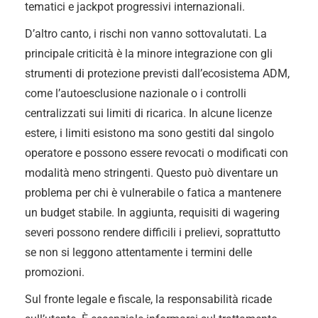
tematici e jackpot progressivi internazionali.
D’altro canto, i rischi non vanno sottovalutati. La
principale criticità è la minore integrazione con gli
strumenti di protezione previsti dall’ecosistema ADM,
come l’autoesclusione nazionale o i controlli
centralizzati sui limiti di ricarica. In alcune licenze
estere, i limiti esistono ma sono gestiti dal singolo
operatore e possono essere revocati o modificati con
modalità meno stringenti. Questo può diventare un
problema per chi è vulnerabile o fatica a mantenere
un budget stabile. In aggiunta, requisiti di wagering
severi possono rendere difficili i prelievi, soprattutto
se non si leggono attentamente i termini delle
promozioni.
Sul fronte legale e fiscale, la responsabilità ricade