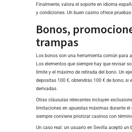
Finalmente, valora el soporte en idioma españ
y condiciones. Un buen casino ofrece pruebas
Bonos, promociones
trampas
Los bonos son una herramienta común para atr
Los elementos que siempre hay que revisar so
límite y el máximo de retirada del bono. Un ej
depositas 100 €, obtendrás 100 € de bono; si e
derivadas.
Otras cláusulas relevantes incluyen exclusion
limitaciones en apuestas máximas durante el cu
siempre conviene priorizar casinos con términ
Un caso real: un usuario en Sevilla aceptó un