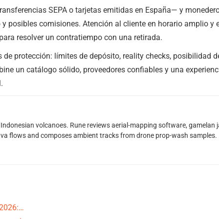
ansferencias SEPA o tarjetas emitidas en España— y monederos
y posibles comisiones. Atención al cliente en horario amplio y 
para resolver un contratiempo con una retirada.
 de protección: límites de depósito, reality checks, posibilidad
bine un catálogo sólido, proveedores confiables y una experien
.
Indonesian volcanoes. Rune reviews aerial-mapping software, gamelan jaz
lava flows and composes ambient tracks from drone prop-wash samples.
 2026:…