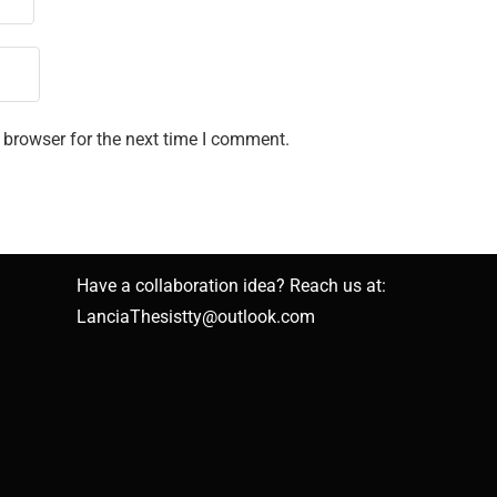
 browser for the next time I comment.
Have a collaboration idea? Reach us at:
LanciaThesistty@outlook.com