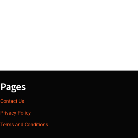
Pages
Contact Us
Privacy Policy
Terms and Conditions