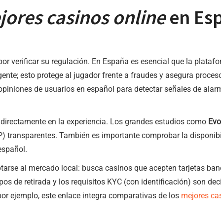
ores casinos online
en Esp
or verificar su regulación. En España es esencial que la plataf
nte; esto protege al jugador frente a fraudes y asegura procesos
y opiniones de usuarios en español para detectar señales de alar
n directamente en la experiencia. Los grandes estudios como
Evo
TP) transparentes. También es importante comprobar la disponib
español.
arse al mercado local: busca casinos que acepten tarjetas ban
s de retirada y los requisitos KYC (con identificación) son dec
por ejemplo, este enlace integra comparativas de los
mejores ca