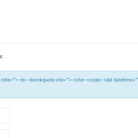
s:
ym title=""> <b> <blockquote cite=""> <cite> <code> <del datetime="