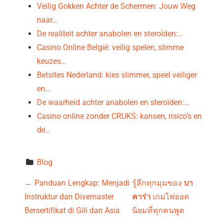
Veilig Gokken Achter de Schermen: Jouw Weg
naar…
De realiteit achter anabolen en steroïden:…
Casino Online België: veilig spelen, slimme
keuzes…
Betsites Nederland: kies slimmer, speel veiliger
en…
De waarheid achter anabolen en steroïden:…
Casino online zonder CRUKS: kansen, risico’s en
de…
Blog
P
←
Panduan Lengkap: Menjadi
รู้ลึกทุกมุมของ
บา
Instruktur dan Divemaster
คาร่า
เกมไพ่ยอด
o
Bersertifikat di Gili dan Asia
นิยมที่ทุกคนพูด