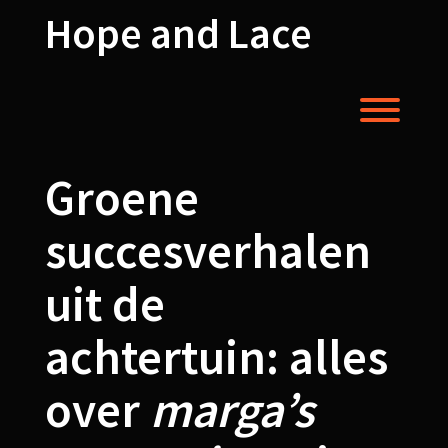
Skip
Hope and Lace
to
content
Toggl
Groene
succesverhalen
uit de
achtertuin: alles
over
marga’s