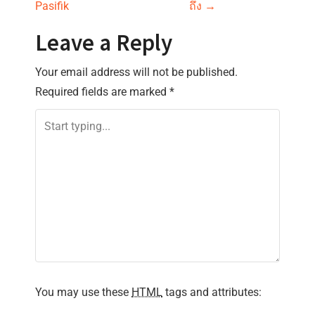
s
Pasifik
ถึง
→
t
Leave a Reply
n
Your email address will not be published.
Required fields are marked
*
a
v
i
g
a
t
i
You may use these
HTML
tags and attributes: