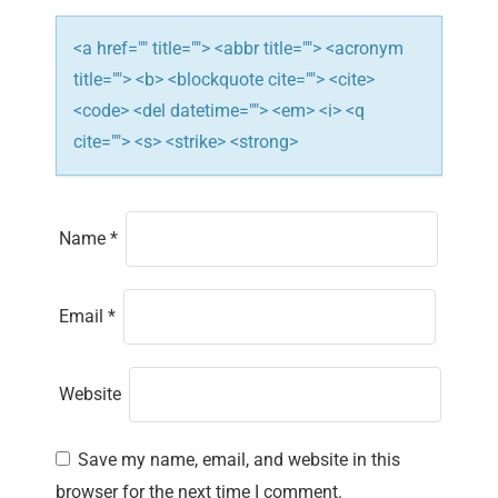
o
n
<a href="" title=""> <abbr title=""> <acronym
title=""> <b> <blockquote cite=""> <cite>
<code> <del datetime=""> <em> <i> <q
cite=""> <s> <strike> <strong>
Name
*
Email
*
Website
Save my name, email, and website in this
browser for the next time I comment.