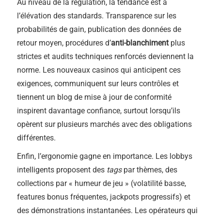
Au niveau de la régulation, la tendance est à
l’élévation des standards. Transparence sur les
probabilités de gain, publication des données de
retour moyen, procédures d’
anti-blanchiment
plus
strictes et audits techniques renforcés deviennent la
norme. Les nouveaux casinos qui anticipent ces
exigences, communiquent sur leurs contrôles et
tiennent un blog de mise à jour de conformité
inspirent davantage confiance, surtout lorsqu’ils
opèrent sur plusieurs marchés avec des obligations
différentes.
Enfin, l’ergonomie gagne en importance. Les lobbys
intelligents proposent des
tags
par thèmes, des
collections par « humeur de jeu » (volatilité basse,
features bonus fréquentes, jackpots progressifs) et
des démonstrations instantanées. Les opérateurs qui