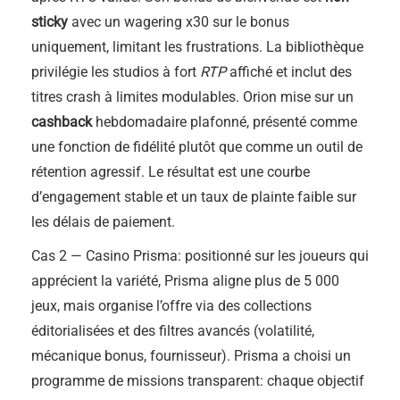
sticky
avec un wagering x30 sur le bonus
uniquement, limitant les frustrations. La bibliothèque
privilégie les studios à fort
RTP
affiché et inclut des
titres crash à limites modulables. Orion mise sur un
cashback
hebdomadaire plafonné, présenté comme
une fonction de fidélité plutôt que comme un outil de
rétention agressif. Le résultat est une courbe
d’engagement stable et un taux de plainte faible sur
les délais de paiement.
Cas 2 — Casino Prisma: positionné sur les joueurs qui
apprécient la variété, Prisma aligne plus de 5 000
jeux, mais organise l’offre via des collections
éditorialisées et des filtres avancés (volatilité,
mécanique bonus, fournisseur). Prisma a choisi un
programme de missions transparent: chaque objectif