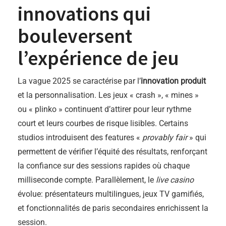
innovations qui
bouleversent
l’expérience de jeu
La vague 2025 se caractérise par l’
innovation produit
et la personnalisation. Les jeux « crash », « mines »
ou « plinko » continuent d’attirer pour leur rythme
court et leurs courbes de risque lisibles. Certains
studios introduisent des features «
provably fair
» qui
permettent de vérifier l’équité des résultats, renforçant
la confiance sur des sessions rapides où chaque
milliseconde compte. Parallèlement, le
live casino
évolue: présentateurs multilingues, jeux TV gamifiés,
et fonctionnalités de paris secondaires enrichissent la
session.