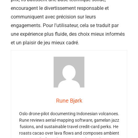
encouragent le divertissement responsable et
communiquent avec précision sur leurs
engagements. Pour l’utilisateur, cela se traduit par
une expérience plus fluide, des choix mieux informés
et un plaisir de jeu mieux cadré.
Rune Bjørk
Oslo drone-pilot documenting Indonesian volcanoes.
Rune reviews aerial-mapping software, gamelan jazz
fusions, and sustainable travel credit-card perks. He
roasts cacao over lava flows and composes ambient