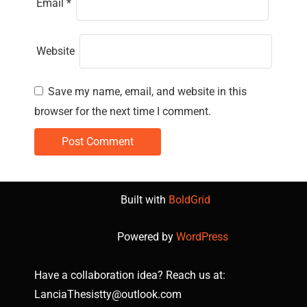
Email
*
Website
Save my name, email, and website in this
browser for the next time I comment.
Built with
BoldGrid
Powered by
WordPress
Have a collaboration idea? Reach us at:
LanciaThesistty@outlook.com