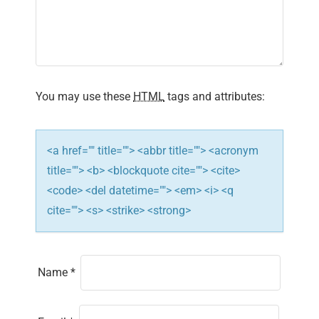
a
t
i
You may use these
HTML
tags and attributes:
o
n
<a href="" title=""> <abbr title=""> <acronym
title=""> <b> <blockquote cite=""> <cite>
<code> <del datetime=""> <em> <i> <q
cite=""> <s> <strike> <strong>
Name
*