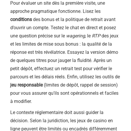
Pour évaluer un site dès la première visite, une
approche pragmatique fonctionne. Lisez les
conditions
des bonus et la politique de retrait avant
d’ouvrir un compte. Testez le chat en direct et posez
une question précise sur le
wagering
, le
RTP
des jeux
et les limites de mise sous bonus : la qualité de la
réponse est très révélatrice. Essayez la version démo
de quelques titres pour jauger la fluidité. Après un
petit dépôt, effectuez un retrait test pour vérifier le
parcours et les délais réels. Enfin, utilisez les outils de
jeu responsable
(limites de dépôt, rappel de session)
pour vous assurer qu’ils sont opérationnels et faciles
à modifier.
Le contexte réglementaire doit aussi guider la
décision. Selon la juridiction, les jeux de casino en
ligne peuvent être limités ou encadrés différemment