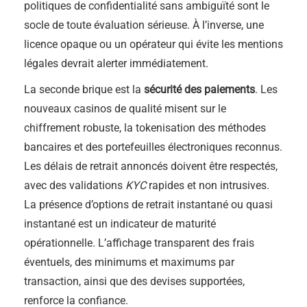
politiques de confidentialité sans ambiguïté sont le
socle de toute évaluation sérieuse. À l’inverse, une
licence opaque ou un opérateur qui évite les mentions
légales devrait alerter immédiatement.
La seconde brique est la
sécurité des paiements
. Les
nouveaux casinos de qualité misent sur le
chiffrement robuste, la tokenisation des méthodes
bancaires et des portefeuilles électroniques reconnus.
Les délais de retrait annoncés doivent être respectés,
avec des validations
KYC
rapides et non intrusives.
La présence d’options de retrait instantané ou quasi
instantané est un indicateur de maturité
opérationnelle. L’affichage transparent des frais
éventuels, des minimums et maximums par
transaction, ainsi que des devises supportées,
renforce la confiance.