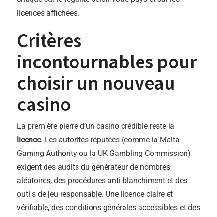
licences affichées.
Critères
incontournables pour
choisir un nouveau
casino
La première pierre d’un casino crédible reste la
licence
. Les autorités réputées (comme la Malta
Gaming Authority ou la UK Gambling Commission)
exigent des audits du générateur de nombres
aléatoires, des procédures anti-blanchiment et des
outils de jeu responsable. Une licence claire et
vérifiable, des conditions générales accessibles et des