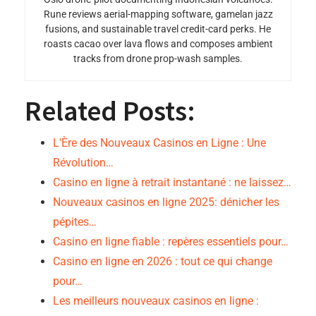
Rune reviews aerial-mapping software, gamelan jazz
fusions, and sustainable travel credit-card perks. He
roasts cacao over lava flows and composes ambient
tracks from drone prop-wash samples.
Related Posts:
L'Ère des Nouveaux Casinos en Ligne : Une
Révolution…
Casino en ligne à retrait instantané : ne laissez…
Nouveaux casinos en ligne 2025: dénicher les
pépites…
Casino en ligne fiable : repères essentiels pour…
Casino en ligne en 2026 : tout ce qui change
pour…
Les meilleurs nouveaux casinos en ligne :