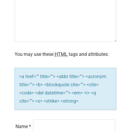
g
a
t
i
You may use these
HTML
tags and attributes:
o
n
<a href="" title=""> <abbr title=""> <acronym
title=""> <b> <blockquote cite=""> <cite>
<code> <del datetime=""> <em> <i> <q
cite=""> <s> <strike> <strong>
Name
*