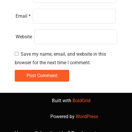
Email
*
Website
Save my name, email, and website in this
browser for the next time I comment.
Built with
BoldGrid
Powered by
WordPress