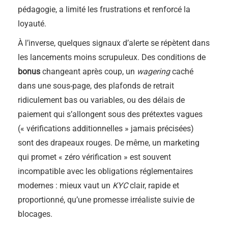
pédagogie, a limité les frustrations et renforcé la
loyauté.
À l’inverse, quelques signaux d’alerte se répètent dans
les lancements moins scrupuleux. Des conditions de
bonus
changeant après coup, un
wagering
caché
dans une sous-page, des plafonds de retrait
ridiculement bas ou variables, ou des délais de
paiement qui s’allongent sous des prétextes vagues
(« vérifications additionnelles » jamais précisées)
sont des drapeaux rouges. De même, un marketing
qui promet « zéro vérification » est souvent
incompatible avec les obligations réglementaires
modernes : mieux vaut un
KYC
clair, rapide et
proportionné, qu’une promesse irréaliste suivie de
blocages.