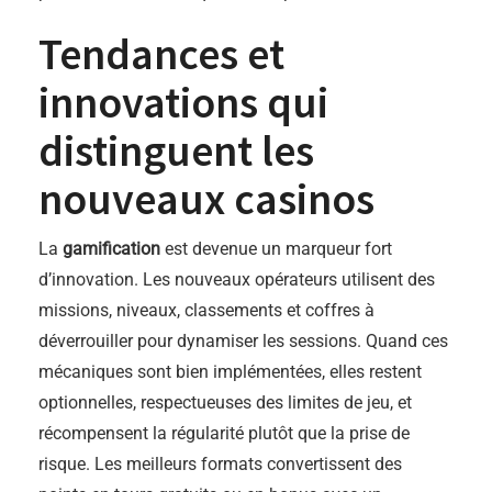
Tendances et
innovations qui
distinguent les
nouveaux casinos
La
gamification
est devenue un marqueur fort
d’innovation. Les nouveaux opérateurs utilisent des
missions, niveaux, classements et coffres à
déverrouiller pour dynamiser les sessions. Quand ces
mécaniques sont bien implémentées, elles restent
optionnelles, respectueuses des limites de jeu, et
récompensent la régularité plutôt que la prise de
risque. Les meilleurs formats convertissent des