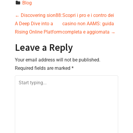
Blog
P
←
Discovering sion88:
Scopri i pro e i contro dei
A Deep Dive into a
casino non AAMS: guida
o
Rising Online Platform
completa e aggiornata
→
s
Leave a Reply
t
Your email address will not be published.
n
Required fields are marked
*
a
v
i
g