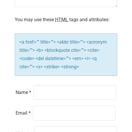
a
t
You may use these
HTML
tags and attributes:
i
o
<a href="" title=""> <abbr title=""> <acronym
n
title=""> <b> <blockquote cite=""> <cite>
<code> <del datetime=""> <em> <i> <q
cite=""> <s> <strike> <strong>
Name
*
Email
*