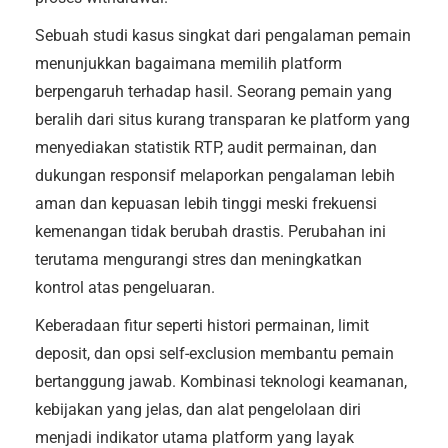
Sebuah studi kasus singkat dari pengalaman pemain
menunjukkan bagaimana memilih platform
berpengaruh terhadap hasil. Seorang pemain yang
beralih dari situs kurang transparan ke platform yang
menyediakan statistik RTP, audit permainan, dan
dukungan responsif melaporkan pengalaman lebih
aman dan kepuasan lebih tinggi meski frekuensi
kemenangan tidak berubah drastis. Perubahan ini
terutama mengurangi stres dan meningkatkan
kontrol atas pengeluaran.
Keberadaan fitur seperti histori permainan, limit
deposit, dan opsi self-exclusion membantu pemain
bertanggung jawab. Kombinasi teknologi keamanan,
kebijakan yang jelas, dan alat pengelolaan diri
menjadi indikator utama platform yang layak