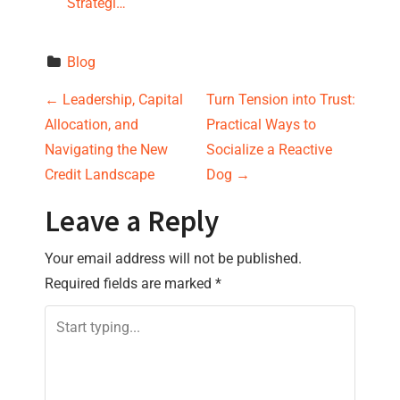
Strategi…
Blog
P
←
Leadership, Capital
Turn Tension into Trust:
Allocation, and
Practical Ways to
o
Navigating the New
Socialize a Reactive
s
Credit Landscape
Dog
→
t
Leave a Reply
n
Your email address will not be published.
Required fields are marked
*
a
v
i