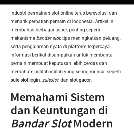
Industri permainan slot online terus berevolusi dan
menarik perhatian pemain di Indonesia. Artikel ini
membahas berbagai aspek penting seperti
mekanisme
bandar slot
, tips meningkatkan peluang,
serta pengalaman nyata di platform terpercaya.
Informasi berikut disampaikan untuk membantu
pemain membuat keputusan lebih cerdas dan
memahami istilah-istilah yang sering muncul seperti
sule slot login
,
suleslot
, dan
slot gacor
.
Memahami Sistem
dan Keuntungan di
Bandar Slot
Modern