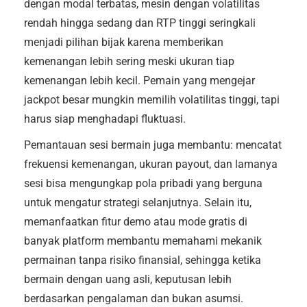
dengan modal terbatas, mesin dengan volatilitas
rendah hingga sedang dan RTP tinggi seringkali
menjadi pilihan bijak karena memberikan
kemenangan lebih sering meski ukuran tiap
kemenangan lebih kecil. Pemain yang mengejar
jackpot besar mungkin memilih volatilitas tinggi, tapi
harus siap menghadapi fluktuasi.
Pemantauan sesi bermain juga membantu: mencatat
frekuensi kemenangan, ukuran payout, dan lamanya
sesi bisa mengungkap pola pribadi yang berguna
untuk mengatur strategi selanjutnya. Selain itu,
memanfaatkan fitur demo atau mode gratis di
banyak platform membantu memahami mekanik
permainan tanpa risiko finansial, sehingga ketika
bermain dengan uang asli, keputusan lebih
berdasarkan pengalaman dan bukan asumsi.