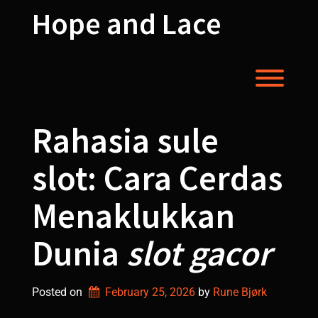
Skip
Hope and Lace
to
content
Toggl
Rahasia
sule
slot
: Cara Cerdas
Menaklukkan
Dunia
slot gacor
Posted on
February 25, 2026
by 
Rune Bjørk