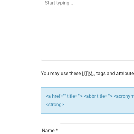
a
v
i
g
a
t
You may use these
HTML
tags and attribute
i
<a href="" title=""> <abbr title=""> <acron
o
<strong>
n
Name
*