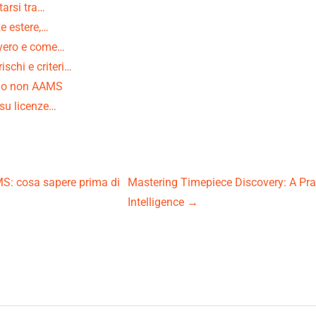
arsi tra…
e estere,…
vero e come…
chi e criteri…
sino non AAMS
su licenze…
MS: cosa sapere prima di
Mastering Timepiece Discovery: A Pr
Intelligence
→