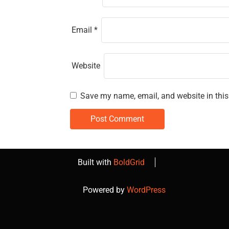
Email
*
Website
Save my name, email, and website in this
Built with
BoldGrid
Powered by
WordPress