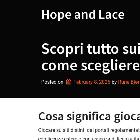
Skip
to
Hope and Lace
content
Scopri tutto su
come scegliere
Posted on
February 8, 2026
by 
Rune Bjør
Cosa significa gioc
Giocare su siti distinti dai portali regolame
con licenze estere o con assenza di licenza i