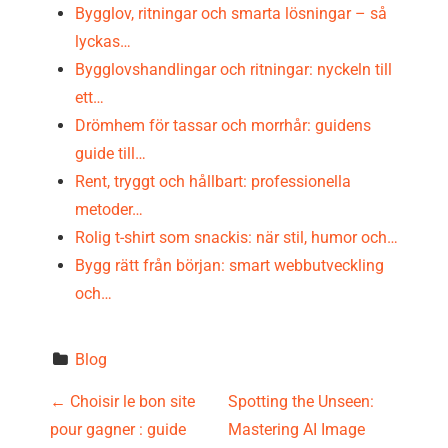
Bygglov, ritningar och smarta lösningar – så
lyckas…
Bygglovshandlingar och ritningar: nyckeln till
ett…
Drömhem för tassar och morrhår: guidens
guide till…
Rent, tryggt och hållbart: professionella
metoder…
Rolig t-shirt som snackis: när stil, humor och…
Bygg rätt från början: smart webbutveckling
och…
Blog
P
←
Choisir le bon site
Spotting the Unseen:
pour gagner : guide
Mastering AI Image