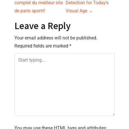
o
complet du meilleur site
Detection for Today’s
s
de paris sportif
Visual Age
→
t
Leave a Reply
n
Your email address will not be published.
Required fields are marked
*
a
v
i
g
a
t
i
You may use these
HTML
tags and attributes: