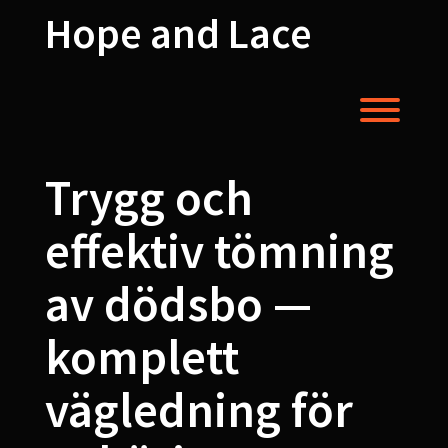
Skip
Hope and Lace
to
content
Toggl
Trygg och
effektiv tömning
av dödsbo —
komplett
vägledning för