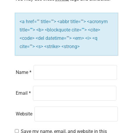
o
n
<a href="" title=""> <abbr title=""> <acronym
title=""> <b> <blockquote cite=""> <cite>
<code> <del datetime=""> <em> <i> <q
cite=""> <s> <strike> <strong>
Name
*
Email
*
Website
Save my name, email, and website in this