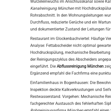
Wurzeleinwuchs im Anschlusskanal sowie Kalk
Kanalreinigung München
mit Hochdruckspülung
Rohrabschnitt. In den Wohnungsleitungen wurd
Durchfluss, reduzierte Gerüche und ein Wartung
und dokumentierter Zustand der Leitungen für
Restaurant im Glockenbachviertel: Häufige V
Analyse: Fettabscheider nicht optimal gewart
Hochdruckspülung, mechanische Bearbeitung d
der Reinigungszyklus des Abscheiders angepass
eingeführt. Die
Abflussreinigung München
zeig
Ergänzend empfahl die Fachfirma eine punktu
Einfamilienhaus in Bogenhausen: Die Bewohne
Inspektion deckte Kalkverkrustungen und Seif
Restwasserstand. Vorgehen: Mechanische Reinig
fachgerechter Austausch des fehlerhaften Sip
Rohrreinigungsfirma München
empfahl einen z