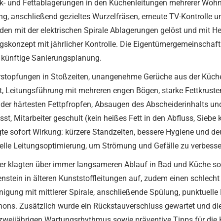
- und Fettablagerungen in den Küchenleitungen mehrerer Wohn
, anschließend gezieltes Wurzelfräsen, erneute TV-Kontrolle un
en mit der elektrischen Spirale Ablagerungen gelöst und mit He
skonzept mit jährlicher Kontrolle. Die Eigentümergemeinschaft p
 künftige Sanierungsplanung.
erstopfungen in Stoßzeiten, unangenehme Gerüche aus der Küche
et, Leitungsführung mit mehreren engen Bögen, starke Fettkrus
er härtesten Fettpfropfen, Absaugen des Abscheiderinhalts un
t, Mitarbeiter geschult (kein heißes Fett in den Abfluss, Sieb
te sofort Wirkung: kürzere Standzeiten, bessere Hygiene und de
elle Leitungsoptimierung, um Strömung und Gefälle zu verbesse
r klagten über immer langsameren Ablauf in Bad und Küche so
enstein in älteren Kunststoffleitungen auf, zudem einen schlec
ung mit mittlerer Spirale, anschließende Spülung, punktuelle 
hons. Zusätzlich wurde ein Rückstauverschluss gewartet und die
weijährigen Wartungsrhythmus sowie präventive Tipps für die K