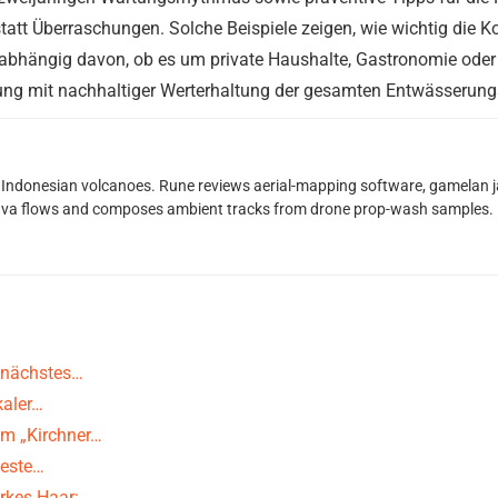
tatt Überraschungen. Solche Beispiele zeigen, wie wichtig die 
nabhängig davon, ob es um private Haushalte, Gastronomie oder
gung mit nachhaltiger Werterhaltung der gesamten Entwässerung
Indonesian volcanoes. Rune reviews aerial-mapping software, gamelan jaz
lava flows and composes ambient tracks from drone prop-wash samples.
 nächstes…
kaler…
um „Kirchner…
beste…
rkes Haar:…