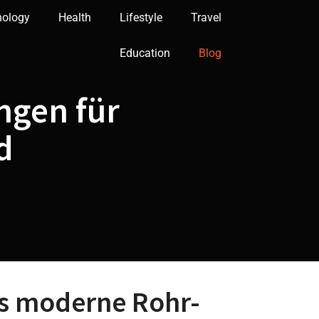
nology
Health
Lifestyle
Travel
Education
Blog
ngen für
d
s moderne Rohr-