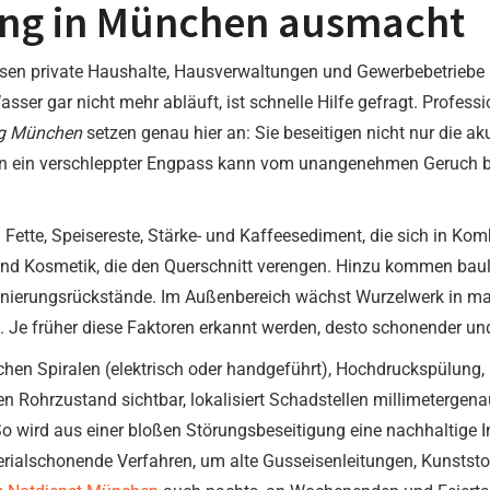
ung in München ausmacht
en private Haushalte, Hausverwaltungen und Gewerbebetriebe si
asser gar nicht mehr abläuft, ist schnelle Hilfe gefragt. Profess
ng München
setzen genau hier an: Sie beseitigen nicht nur die ak
n ein verschleppter Engpass kann vom unangenehmen Geruch 
 Fette, Speisereste, Stärke- und Kaffeesediment, die sich in Ko
 und Kosmetik, die den Querschnitt verengen. Hinzu kommen baul
anierungsrückstände. Im Außenbereich wächst Wurzelwerk in ma
t. Je früher diese Faktoren erkannt werden, desto schonender un
schen Spiralen (elektrisch oder handgeführt), Hochdruckspülung
 Rohrzustand sichtbar, lokalisiert Schadstellen millimetergena
 So wird aus einer bloßen Störungsbeseitigung eine nachhaltige 
rialschonende Verfahren, um alte Gusseisenleitungen, Kunststo