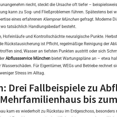
unangenehm riecht, steckt die Ursache oft tiefer – beispielswei
ftung kann zu Sog- und Fließproblemen führen. Spätestens bei
ertise eines erfahrenen
Klempner München
gefragt. Moderne Dia
, wo tatsächlich Handlungsbedarf besteht.
 Hofeinläufe und Kontrollschächte neuralgische Punkte. Herbstl
de Rückstausicherung ist Pflicht, regelmäßige Reinigung der Ab
roffen sind, Wasser an tiefsten Punkten austritt oder sich Sc
der
Abflussservice München
bietet Wartungspläne an – etwa hal
er Wasserschäden. Für Eigentümer, WEGs und Betriebe rechnet si
weniger Stress im Alltag.
: Drei Fallbeispiele zu Ab
 Mehrfamilienhaus bis zum
bau kam es wiederholt zu Rückstau im Erdgeschoss, besonders 