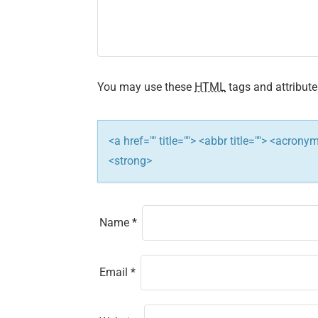
i
g
a
t
You may use these
HTML
tags and attribute
i
<a href="" title=""> <abbr title=""> <acron
o
<strong>
n
Name
*
Email
*