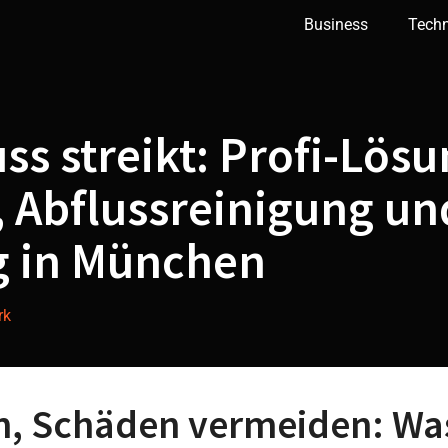
Business
Tech
ss streikt: Profi-Lösu
 Abflussreinigung un
g in München
rk
n, Schäden vermeiden: Wa