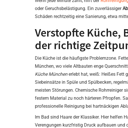
Wenn jede Minute zählt, hilft der
Rohrreinigun
oder Geruchsbelästigung. Ein zuverlässiger
Ab
Schäden rechtzeitig eine Sanierung, etwa mittels
Verstopfte Küche, 
der richtige Zeitpu
Die Küche ist die häufigste Problemzone. Fett
München, wo viele Altbauten enge Querschnit
Küche München
erlebt hat, weiß: Heißes Fett 
Siebeinsätze in Spüle und Spülbecken, regel
meisten Störungen. Chemische Rohrreiniger si
festem Material zu noch härteren Pfropfen. Sa
professionelle Reinigung bei hartnäckigen Ab
Im Bad sind Haare der Klassiker. Hier helfen
Verengungen kurzfristig Druck aufbauen und 