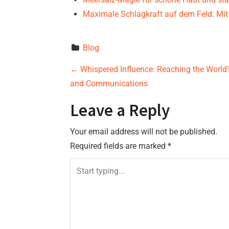
Maximale Schlagkraft auf dem Feld: Mit
Blog
P
←
Whispered Influence: Reaching the World’
and Communications
o
Leave a Reply
s
Your email address will not be published.
t
Required fields are marked
*
n
a
v