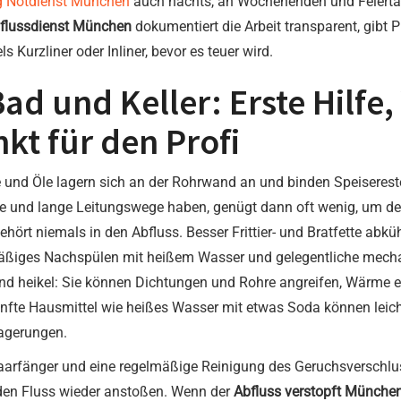
g Notdienst München
auch nachts, an Wochenenden und Feiertag
flussdienst München
dokumentiert die Arbeit transparent, gibt P
 Kurzliner oder Inliner, bevor es teuer wird.
Bad und Keller: Erste Hilf
nkt für den Profi
e und Öle lagern sich an der Rohrwand an und binden Speisereste
te und lange Leitungswege haben, genügt dann oft wenig, um de
gehört niemals in den Abfluss. Besser Frittier- und Bratfette ab
mäßiges Nachspülen mit heißem Wasser und gelegentliche mecha
nd heikel: Sie können Dichtungen und Rohre angreifen, Wärme en
nfte Hausmittel wie heißes Wasser mit etwas Soda können leicht
lagerungen.
 Haarfänger und eine regelmäßige Reinigung des Geruchsverschlu
den Fluss wieder anstoßen. Wenn der
Abfluss verstopft Münche