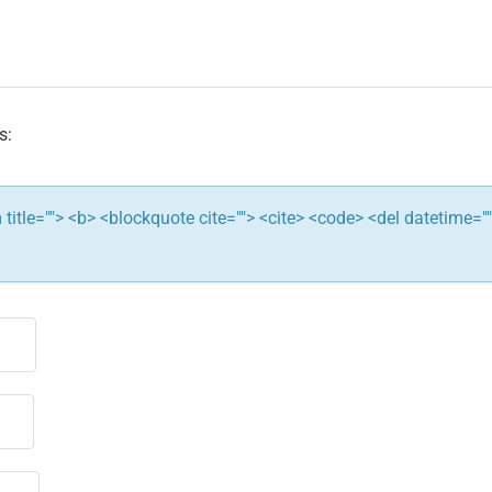
s:
ym title=""> <b> <blockquote cite=""> <cite> <code> <del datetime="