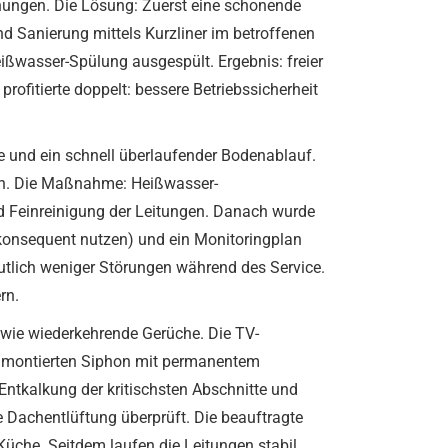
ungen. Die Lösung: Zuerst eine schonende
d Sanierung mittels Kurzliner im betroffenen
ißwasser-Spülung ausgespült. Ergebnis: freier
rofitierte doppelt: bessere Betriebssicherheit
 und ein schnell überlaufender Bodenablauf.
ten. Die Maßnahme: Heißwasser-
d Feinreinigung der Leitungen. Danach wurde
e konsequent nutzen) und ein Monitoringplan
utlich weniger Störungen während des Service.
rn.
wie wiederkehrende Gerüche. Die TV-
ht montierten Siphon mit permanentem
Entkalkung der kritischsten Abschnitte und
 Dachentlüftung überprüft. Die beauftragte
üche. Seitdem laufen die Leitungen stabil,