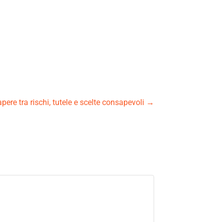
re tra rischi, tutele e scelte consapevoli
→