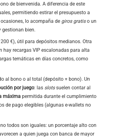
ono de bienvenida. A diferencia de este
ales, permitiendo estirar el presupuesto a
en ocasiones, lo acompaña de
giros gratis
o un
y gestionan bien.
200 €), útil para depósitos medianos. Otra
n hay recargas VIP escalonadas para alta
ecargas temáticas en días concretos, como
o al bono o al total (depósito + bono). Un
bución por juego
: las
slots
suelen contar al
a máxima
permitida durante el cumplimiento
os de pago elegibles (algunas e-wallets no
 no todos son iguales: un porcentaje alto con
favorecen a quien juega con banca de mayor