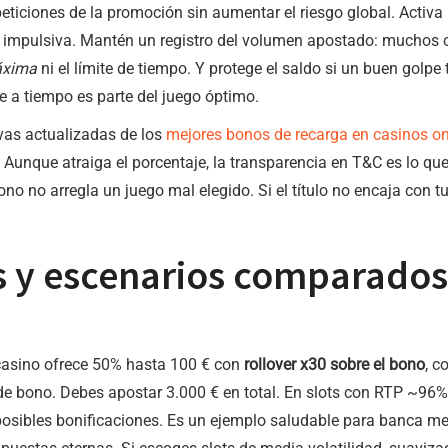
eticiones de la promoción sin aumentar el riesgo global. Activa
a impulsiva. Mantén un registro del volumen apostado: muchos cas
áxima
ni el límite de tiempo. Y protege el saldo si un buen golpe
se a tiempo es parte del juego óptimo.
ivas actualizadas de los
mejores bonos de recarga en casinos on
 Aunque atraiga el porcentaje, la transparencia en T&C es lo q
no no arregla un juego mal elegido. Si el título no encaja con tu
s y escenarios comparado
 casino ofrece 50% hasta 100 € con
rollover x30 sobre el bono
, c
de bono. Debes apostar 3.000 € en total. En slots con RTP ~96%, 
 posibles bonificaciones. Es un ejemplo saludable para banca medi