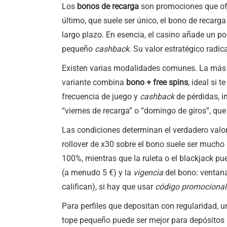
Los
bonos de recarga
son promociones que ofre
último, que suele ser único, el bono de recar
largo plazo. En esencia, el casino añade un p
pequeño
cashback
. Su valor estratégico radi
Existen varias modalidades comunes. La más po
variante combina
bono + free spins
, ideal si 
frecuencia de juego y
cashback
de pérdidas, i
“viernes de recarga” o “domingo de giros”, que
Las condiciones determinan el verdadero valor.
rollover de x30 sobre el bono suele ser mucho
100%, mientras que la ruleta o el blackjack pu
(a menudo 5 €) y la
vigencia
del bono: ventana
califican), si hay que usar
código promocional
Para perfiles que depositan con regularidad, 
tope pequeño puede ser mejor para depósitos 