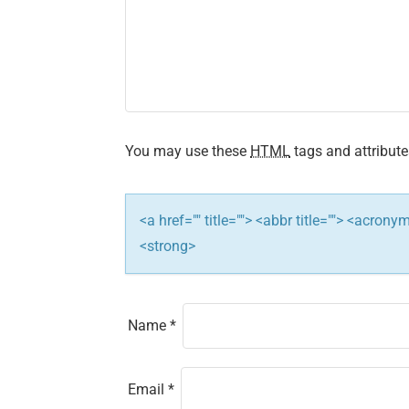
v
i
g
a
You may use these
HTML
tags and attribute
t
i
<a href="" title=""> <abbr title=""> <acron
<strong>
o
n
Name
*
Email
*