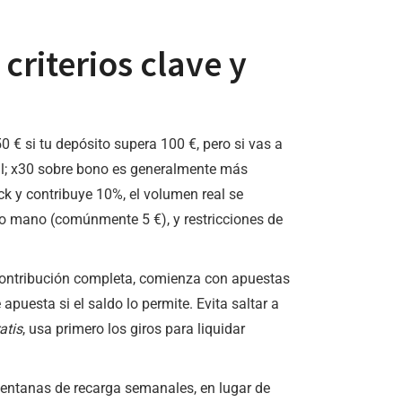
riterios clave y
€ si tu depósito supera 100 €, pero si vas a
tal; x30 sobre bono es generalmente más
ck y contribuye 10%, el volumen real se
 o mano (comúnmente 5 €), y restricciones de
ontribución completa, comienza con apuestas
puesta si el saldo lo permite. Evita saltar a
atis
, usa primero los giros para liquidar
ventanas de recarga semanales, en lugar de