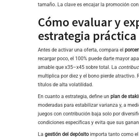
tamaño. La clave es encajar la promoción con t
Cómo evaluar y exp
estrategia práctica
Antes de activar una oferta, compara el
porcen
recargar poco, el 100% puede darte mayor apa
amable que x35–x45 sobre total. La
contribuc
multiplica por diez y el bono pierde atractivo.
títulos de alta volatilidad.
En cuanto a estrategia, define un
plan de stak
moderadas para estabilizar varianza y, a medid
juegos con contribución baja solo por diversifi
condiciones específicas y evita que sus ganan
La
gestión del depósito
importa tanto como el 