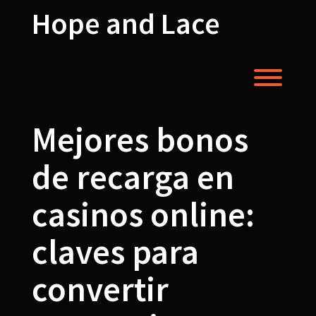
Skip
Hope and Lace
to
content
Toggl
Mejores bonos
de recarga en
casinos online:
claves para
convertir