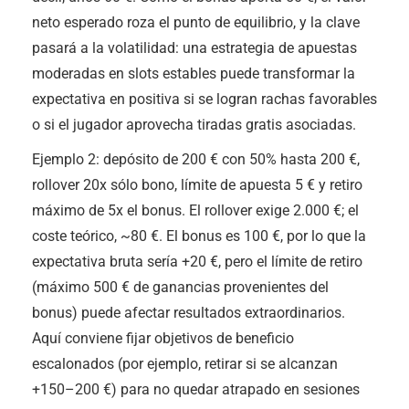
neto esperado roza el punto de equilibrio, y la clave
pasará a la volatilidad: una estrategia de apuestas
moderadas en slots estables puede transformar la
expectativa en positiva si se logran rachas favorables
o si el jugador aprovecha tiradas gratis asociadas.
Ejemplo 2: depósito de 200 € con 50% hasta 200 €,
rollover 20x sólo bono, límite de apuesta 5 € y retiro
máximo de 5x el bonus. El rollover exige 2.000 €; el
coste teórico, ~80 €. El bonus es 100 €, por lo que la
expectativa bruta sería +20 €, pero el límite de retiro
(máximo 500 € de ganancias provenientes del
bonus) puede afectar resultados extraordinarios.
Aquí conviene fijar objetivos de beneficio
escalonados (por ejemplo, retirar si se alcanzan
+150–200 €) para no quedar atrapado en sesiones