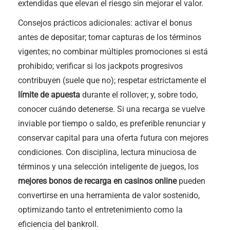
extendidas que elevan el riesgo sin mejorar el valor.
Consejos prácticos adicionales: activar el bonus
antes de depositar; tomar capturas de los términos
vigentes; no combinar múltiples promociones si está
prohibido; verificar si los jackpots progresivos
contribuyen (suele que no); respetar estrictamente el
límite de apuesta
durante el rollover; y, sobre todo,
conocer cuándo detenerse. Si una recarga se vuelve
inviable por tiempo o saldo, es preferible renunciar y
conservar capital para una oferta futura con mejores
condiciones. Con disciplina, lectura minuciosa de
términos y una selección inteligente de juegos, los
mejores bonos de recarga en casinos online
pueden
convertirse en una herramienta de valor sostenido,
optimizando tanto el entretenimiento como la
eficiencia del bankroll.