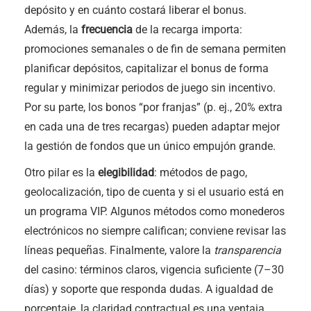
depósito y en cuánto costará liberar el bonus.
Además, la
frecuencia
de la recarga importa:
promociones semanales o de fin de semana permiten
planificar depósitos, capitalizar el bonus de forma
regular y minimizar periodos de juego sin incentivo.
Por su parte, los bonos “por franjas” (p. ej., 20% extra
en cada una de tres recargas) pueden adaptar mejor
la gestión de fondos que un único empujón grande.
Otro pilar es la
elegibilidad
: métodos de pago,
geolocalización, tipo de cuenta y si el usuario está en
un programa VIP. Algunos métodos como monederos
electrónicos no siempre califican; conviene revisar las
líneas pequeñas. Finalmente, valore la
transparencia
del casino: términos claros, vigencia suficiente (7–30
días) y soporte que responda dudas. A igualdad de
porcentaje, la claridad contractual es una ventaja